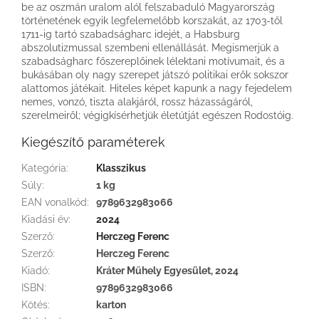
be az oszmán uralom alól felszabaduló Magyarország
történetének egyik legfelemelőbb korszakát, az 1703-től
1711-ig tartó szabadságharc idejét, a Habsburg
abszolutizmussal szembeni ellenállását. Megismerjük a
szabadságharc főszereplőinek lélektani motívumait, és a
bukásában oly nagy szerepet játszó politikai erők sokszor
alattomos játékait. Hiteles képet kapunk a nagy fejedelem
nemes, vonzó, tiszta alakjáról, rossz házasságáról,
szerelmeiről; végigkísérhetjük életútját egészen Rodostóig.
Kiegészítő paraméterek
Kategória
:
Klasszikus
Súly
:
1 kg
EAN vonalkód
:
9789632983066
Kiadási év
:
2024
Szerző
:
Herczeg Ferenc
Szerző
:
Herczeg Ferenc
Kiadó
:
Kráter Műhely Egyesület, 2024
ISBN
:
9789632983066
Kötés
:
karton