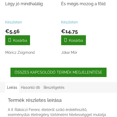
Légy jó mindhalálig
És mégis mozog a föld
Készleten
Készleten
€5,56
€14,75
Kosárba
Kosárba
Móricz Zsigmond
Jókai Mór
ÖSSZES KAPCSOLÓDÓ TERMÉK MEGJELENÍTÉSE
Leírás
Hasonló (8)
Beszélgetés
Termék részletes leírása
A II. Rákóczi Ferenc életéről szóló érdekfeszítő,
eseménydús életregény történelmi hitelességgel mutatja