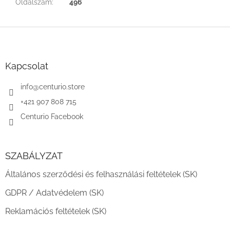
Oldalszám
:
496
L
á
b
l
Kapcsolat
é
c
info
@
centurio.store
+421 907 808 715
Centurio Facebook
SZABÁLYZAT
Általános szerződési és felhasználási feltételek (SK)
GDPR / Adatvédelem (SK)
Reklamációs feltételek (SK)