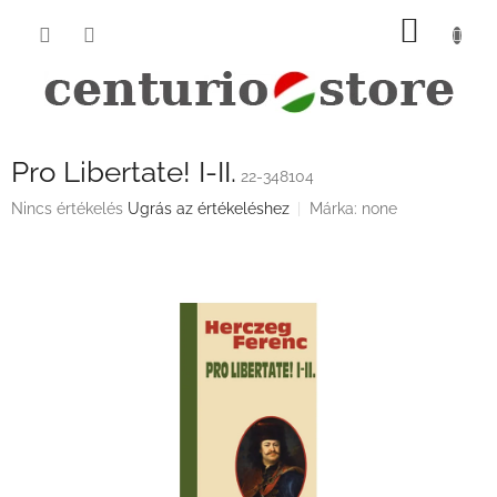
Ugrás
KOSÁ
a
fő
tartalomhoz
Pro Libertate! I-II.
22-348104
A
Nincs értékelés
Ugrás az értékeléshez
Márka:
none
termék
átlagos
értékelése
5-
ből
0,0
csillag.