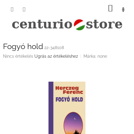
Ugrás
KOSÁ
a
fő
tartalomhoz
Fogyó hold
22-348108
A
Nincs értékelés
Ugrás az értékeléshez
Márka:
none
termék
átlagos
értékelése
5-
ből
0,0
csillag.