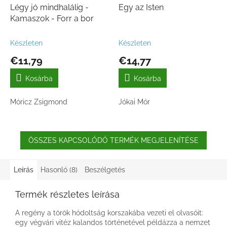
Légy jó mindhalálig -
Egy az Isten
Kamaszok - Forr a bor
Készleten
Készleten
€11,79
€14,77
Kosárba
Kosárba
Móricz Zsigmond
Jókai Mór
ÖSSZES KAPCSOLÓDÓ TERMÉK MEGJELENÍTÉSE
Leírás
Hasonló (8)
Beszélgetés
Termék részletes leírása
A regény a török hódoltság korszakába vezeti el olvasóit:
egy végvári vitéz kalandos történetével példázza a nemzet