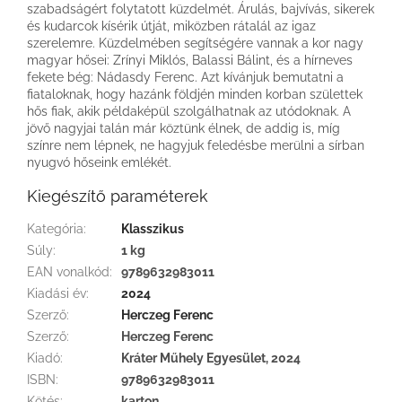
szabadságért folytatott küzdelmét. Árulás, bajvívás, sikerek
és kudarcok kísérik útját, miközben rátalál az igaz
szerelemre. Küzdelmében segítségére vannak a kor nagy
magyar hősei: Zrínyi Miklós, Balassi Bálint, és a hírneves
fekete bég: Nádasdy Ferenc. Azt kívánjuk bemutatni a
fiataloknak, hogy hazánk földjén minden korban születtek
hős fiak, akik példaképül szolgálhatnak az utódoknak. A
jövő nagyjai talán már köztünk élnek, de addig is, míg
színre nem lépnek, ne hagyjuk feledésbe merülni a sírban
nyugvó hőseink emlékét.
Kiegészítő paraméterek
Kategória
:
Klasszikus
Súly
:
1 kg
EAN vonalkód
:
9789632983011
Kiadási év
:
2024
Szerző
:
Herczeg Ferenc
Szerző
:
Herczeg Ferenc
Kiadó
:
Kráter Műhely Egyesület, 2024
ISBN
:
9789632983011
Kötés
:
karton