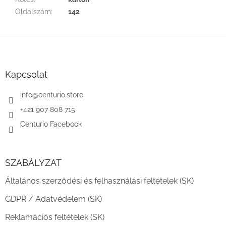
Oldalszám
:
142
L
á
b
l
Kapcsolat
é
c
info
@
centurio.store
+421 907 808 715
Centurio Facebook
SZABÁLYZAT
Általános szerződési és felhasználási feltételek (SK)
GDPR / Adatvédelem (SK)
Reklamációs feltételek (SK)