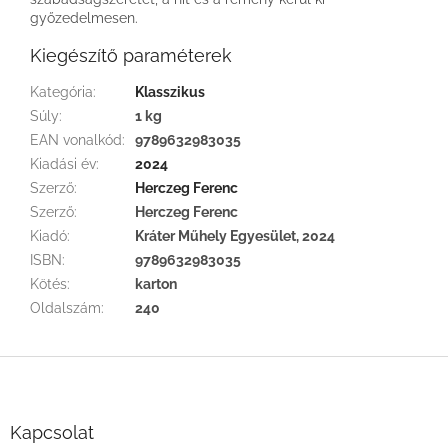
győzedelmesen.
Kiegészítő paraméterek
Kategória
:
Klasszikus
Súly
:
1 kg
EAN vonalkód
:
9789632983035
Kiadási év
:
2024
Szerző
:
Herczeg Ferenc
Szerző
:
Herczeg Ferenc
Kiadó
:
Kráter Műhely Egyesület, 2024
ISBN
:
9789632983035
Kötés
:
karton
Oldalszám
:
240
L
á
b
l
Kapcsolat