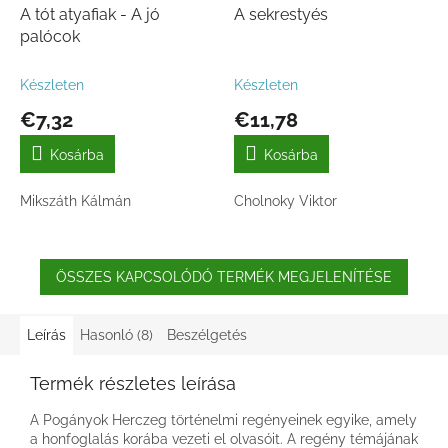
A tót atyafiak - A jó
A sekrestyés
palócok
Készleten
Készleten
€7,32
€11,78
Kosárba
Kosárba
Mikszáth Kálmán
Cholnoky Viktor
ÖSSZES KAPCSOLÓDÓ TERMÉK MEGJELENÍTÉSE
Leírás
Hasonló (8)
Beszélgetés
Termék részletes leírása
A Pogányok Herczeg történelmi regényeinek egyike, amely
a honfoglalás korába vezeti el olvasóit. A regény témájának