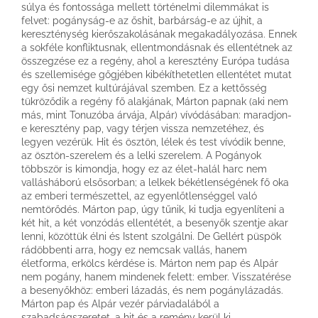
súlya és fontossága mellett történelmi dilemmákat is
felvet: pogányság-e az őshit, barbárság-e az újhit, a
kereszténység kierőszakolásának megakadályozása. Ennek
a sokféle konfliktusnak, ellentmondásnak és ellentétnek az
összegzése ez a regény, ahol a keresztény Európa tudása
és szellemisége gőgjében kibékíthetetlen ellentétet mutat
egy ősi nemzet kultúrájával szemben. Ez a kettősség
tükröződik a regény fő alakjának, Márton papnak (aki nem
más, mint Tonuzóba árvája, Alpár) vívódásában: maradjon-
e keresztény pap, vagy térjen vissza nemzetéhez, és
legyen vezérük. Hit és ösztön, lélek és test vívódik benne,
az ösztön-szerelem és a lelki szerelem. A Pogányok
többször is kimondja, hogy ez az élet-halál harc nem
vallásháború elsősorban; a lelkek békétlenségének fő oka
az emberi természettel, az egyenlőtlenséggel való
nemtörődés. Márton pap, úgy tűnik, ki tudja egyenlíteni a
két hit, a két vonzódás ellentétét, a besenyők szentje akar
lenni, közöttük élni és Istent szolgálni. De Gellért püspök
rádöbbenti arra, hogy ez nemcsak vallás, hanem
életforma, erkölcs kérdése is. Márton nem pap és Alpár
nem pogány, hanem mindenek felett: ember. Visszatérése
a besenyőkhöz: emberi lázadás, és nem pogánylázadás.
Márton pap és Alpár vezér párviadalából a
szabadságszeretet, a hit és a remény kerül ki