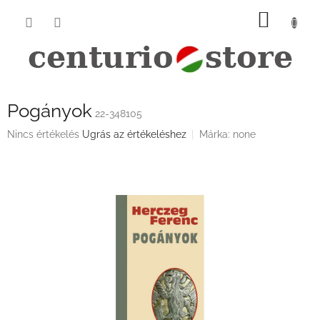
Ugrás
KOSÁ
a
fő
tartalomhoz
Pogányok
22-348105
A
Nincs értékelés
Ugrás az értékeléshez
Márka:
none
termék
átlagos
értékelése
5-
ből
0,0
csillag.