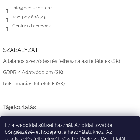
é
c
info
@
centurio.store
+421 907 808 715
Centurio Facebook
SZABÁLYZAT
Általános szerződési és felhasználási feltételek (SK)
GDPR / Adatvédelem (SK)
Reklamációs feltételek (SK)
Tájékoztatás
Teljesítési határidő és szállítási feltételek
Ez a weboldal sütiket használ. Az oldal további
A vásárlás menete
böngészésével hozájárul a használatukhoz. Az
adatkezelés feltételeiről bővebb tájékoztatást
itt
talál.