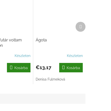
Következő
termék
utár voltam
Ágota
en
Készleten
Készleten
€13,17
Kosárba
Kosárba
Denisa Fulmeková