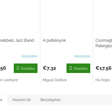
oebbels Jazz Band
A patkányok
Csomagf
Pekingb
Készleten
Készleten
,56
€7,32
€17,56
Kosárba
Kosárba
n Lienhard
Miguel Delibes
Hú Ánján
ás
Hasonló (8)
Beszélgetés