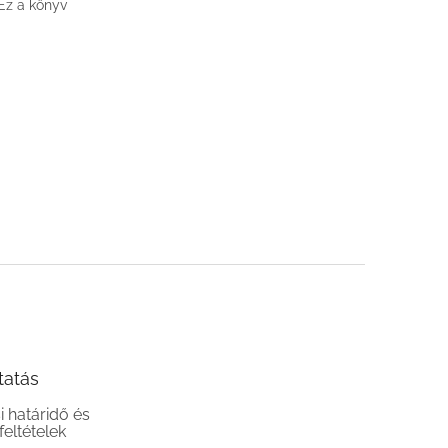
 Ez a könyv
tatás
si határidő és
 feltételek