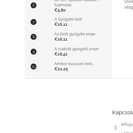
Shin
Számolás
vilá
€5,80
A Gyógyító Kód
€16,11
Az ősök gyógyító ereje
€16,11
A csakrák gyógyító ereje
€18,41
Amikor búcsúzni kell...
€10,25
L
á
b
l
é
Kapcsol
c
info
@