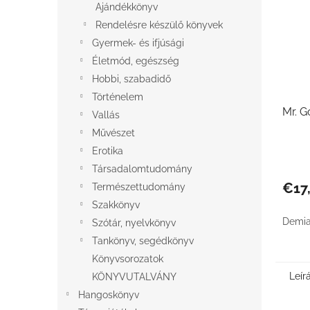
Ajándékkönyv
Rendelésre készülő könyvek
Gyermek- és ifjúsági
Életmód, egészség
Hobbi, szabadidő
Történelem
Mr. G
Vallás
Művészet
Erotika
Társadalomtudomány
€17
Természettudomány
Szakkönyv
Demia
Szótár, nyelvkönyv
Tankönyv, segédkönyv
Könyvsorozatok
Leír
KÖNYVUTALVÁNY
Hangoskönyv