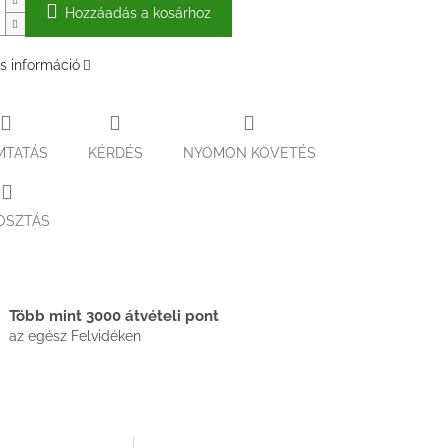
Hozzáadás a kosárhoz
s információ
MTATÁS
KÉRDÉS
NYOMON KÖVETÉS
OSZTÁS
Több mint 3000 átvételi pont
az egész Felvidéken