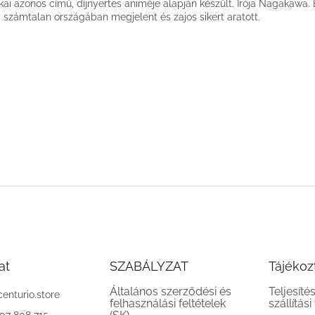
kai azonos című, díjnyertes animéje alapján készült. Írója Nagakawa.
g számtalan országában megjelent és zajos sikert aratott.
at
SZABÁLYZAT
Tájékoz
Általános szerződési és
Teljesíté
centurio.store
felhasználási feltételek
szállítási