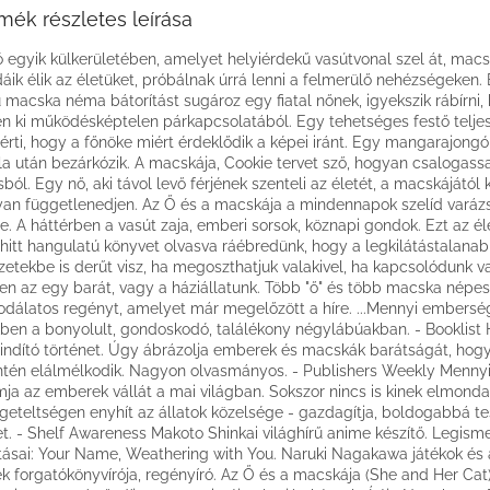
mék részletes leírása
ó egyik külkerületében, amelyet helyiérdekű vasútvonal szel át, mac
áik élik az életüket, próbálnak úrrá lenni a felmerülő nehézségeken.
 macska néma bátorítást sugároz egy fiatal nőnek, igyekszik rábírni,
en ki működésképtelen párkapcsolatából. Egy tehetséges festő telje
eérti, hogy a főnöke miért érdeklődik a képei iránt. Egy mangarajongó
la után bezárkózik. A macskája, Cookie tervet sző, hogyan csalogassa
sból. Egy nő, aki távol levő férjének szenteli az életét, a macskájától 
an függetlenedjen. Az Ő és a macskája a mindennapok szelíd varázsá
re. A háttérben a vasút zaja, emberi sorsok, köznapi gondok. Ezt az él
itt hangulatú könyvet olvasva ráébredünk, hogy a legkilátástalana
zetekbe is derűt visz, ha megoszthatjuk valakivel, ha kapcsolódunk va
en az egy barát, vagy a háziállatunk. Több "ő" és több macska népesí
odálatos regényt, amelyet már megelőzött a híre. ...Mennyi embersé
ben a bonyolult, gondoskodó, találékony négylábúakban. - Booklist 
ndító történet. Úgy ábrázolja emberek és macskák barátságát, hogy
ntén elálmélkodik. Nagyon olvasmányos. - Publishers Weekly Mennyi
ja az emberek vállát a mai világban. Sokszor nincs is kinek elmonda
igeteltségen enyhít az állatok közelsége - gazdagítja, boldogabbá te
et. - Shelf Awareness Makoto Shinkai világhírű anime készítő. Legism
tásai: Your Name, Weathering with You. Naruki Nagakawa játékok és
ek forgatókönyvírója, regényíró. Az Ő és a macskája (She and Her Ca