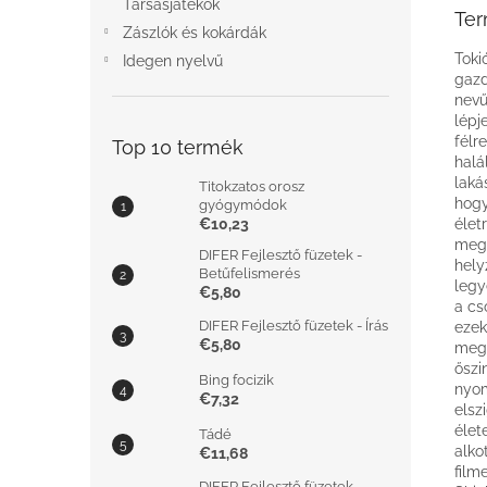
Társasjátékok
Ter
Zászlók és kokárdák
Toki
Idegen nyelvű
gazd
nevű
lépj
félr
Top 10 termék
halá
laká
Titokzatos orosz
hogy
gyógymódok
€10,23
élet
megh
DIFER Fejlesztő füzetek -
hely
Betűfelismerés
legy
€5,80
a cs
DIFER Fejlesztő füzetek - Írás
ezek
€5,80
megi
őszi
Bing focizik
nyom
€7,32
elsz
élet
Tádé
alko
€11,68
film
DIFER Fejlesztő füzetek -