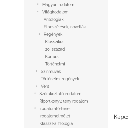
l
Magyar irodalom
Világirodalom
Antológiák
Elbeszélések, novellák
Regények
Klasszikus
20. század
Kortárs
Történelmi
Színművek
Történelmi regények
Vers
Szórakoztató irodalom
Riportkönyv, tényirodalom
Irodalomtörténet
Kapc
Irodalomelmélet
Klasszika-filológia