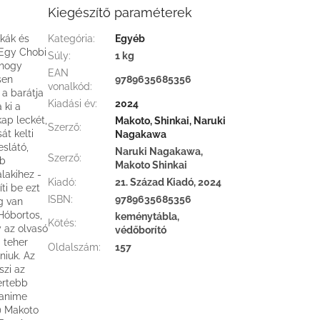
Kiegészítő paraméterek
skák és
Kategória
:
Egyéb
 Egy Chobi
Súly
:
1 kg
 hogy
EAN
sen
9789635685356
vonalkód
:
 a barátja
Kiadási év
:
2024
 ki a
kap leckét,
Makoto, Shinkai, Naruki
Szerző
:
t kelti
Nagakawa
eslátó,
Naruki Nagakawa,
Szerző
:
bb
Makoto Shinkai
lakihez -
Kiadó
:
21. Század Kiadó, 2024
ti be ezt
ISBN
:
9789635685356
g van
Hóbortos,
keménytábla,
Kötés
:
 az olvasó
védőborító
 teher
Oldalszám
:
157
niuk. Az
szi az
ertebb
 anime
t) Makoto