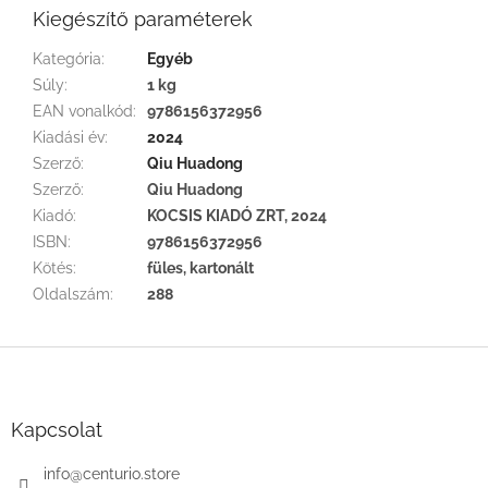
Kiegészítő paraméterek
Kategória
:
Egyéb
Súly
:
1 kg
EAN vonalkód
:
9786156372956
Kiadási év
:
2024
Szerző
:
Qiu Huadong
Szerző
:
Qiu Huadong
Kiadó
:
KOCSIS KIADÓ ZRT, 2024
ISBN
:
9786156372956
Kötés
:
füles, kartonált
Oldalszám
:
288
L
á
b
l
Kapcsolat
é
c
info
@
centurio.store