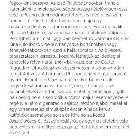
fogolyként bezárva. Az első Philippe 1900-ban francia
katonaként, a nyolc szövetséges ország kötelékében részt
vesz a Peking elleni hadműveletben, és még a császári
trónon is üldögél a Tiltott városban, majd egy
órakereskedést nyit a forrongó városban. Fia, a második
Philippe félig kínai, az amerikaiknak és briteknek dolgozik
Pekingben, ami miat 1957-ben tizenkét év börtönre ítélik, és
Kína különböző vidékein hányódva börtönökben vagy
átnevelő táborokban küzd a halál torkában. Az ő keserű
tapasztalatain keresztül közelről láthatjuk az ideológiai
átnevelés folyamatát. 1964- ben azonban de Gaulle
független külpolitikájának köszönhetően a sorsa váratlan
fordulatot vesz. A harmadik Philippe Kínában tölti sanyarú
gyermekkorát, de Párizsban nő fel. Bár benne csak
negyedrész francia vér maradt, mégis franciább az
apjánál, élvezi az ottani szabad életet, a fiatalságát, 1968-
ban pedig bele is sodródik a “vörös május” eseményeibe. A
regény a három generáció sajátos nézőpontjából mesél el
egy történetet az elmúlt száz évben Kínába került
külföldiek személyes sorsa és Kína sorsa közötti
összeütközésről, összefonódásról, az egymás életébe való
betekintésről, amellyel igazolja az írott történelem értelmét
és értékét.