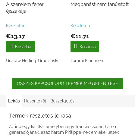
A szerelem fehér
Megbánást nem tanúsított
éjszakája
Készleten
Készleten
€13,17
€11,71
Kosárba
Kosárba
Gustaw Herling-Grudzinski
Tommi Kinnunen
ÖSSZES KAPCSOLÓDÓ TERMÉK MEGJELENÍTÉSE
Leírás
Hasonló (8)
Beszélgetés
Termék részletes leírása
Az idő egy kalitka, amelyben egy francia család három
generációjának, azaz három Philippe-nek emlékei lettek