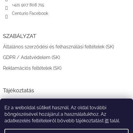
+421 907 808 715
Centurio Facebook
SZABÁLYZAT
Általános szerződési és felhasználási feltételek (SK)
GDPR / Adatvédelem (SK)
Reklamációs feltételek (SK)
Tájékoztatás
Teljesítési határidő és szállítási feltételek
Ez a weboldal sütiket használ. Az oldal további
A vásárlás menete
böngészésével hozájárul a használatukhoz. Az
adatkezelés feltételeiről bővebb tájékoztatást
itt
talál.