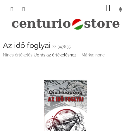
Ugrás
KOSÁ
a
fő
tartalomhoz
Az idő foglyai
22-347835
A
Nincs értékelés
Ugrás az értékeléshez
Márka:
none
termék
átlagos
értékelése
5-
ből
0,0
csillag.