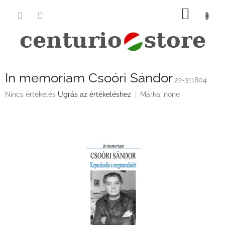
Ugrás
KOSÁ
a
fő
tartalomhoz
In memoriam Csoóri Sándor
22-311804
A
Nincs értékelés
Ugrás az értékeléshez
Márka:
none
termék
átlagos
értékelése
5-
ből
0,0
csillag.