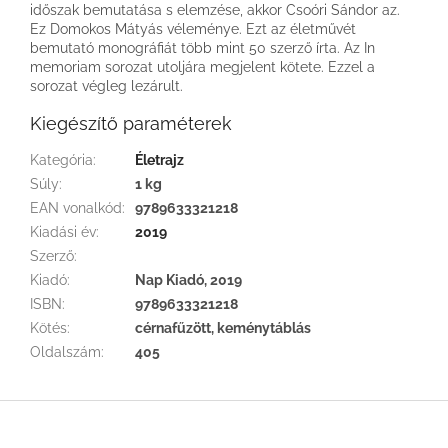
időszak bemutatása s elemzése, akkor Csoóri Sándor az.
Ez Domokos Mátyás véleménye. Ezt az életművét
bemutató monográfiát több mint 50 szerző írta. Az In
memoriam sorozat utoljára megjelent kötete. Ezzel a
sorozat végleg lezárult.
Kiegészítő paraméterek
Kategória
:
Életrajz
Súly
:
1 kg
EAN vonalkód
:
9789633321218
Kiadási év
:
2019
Szerző
:
Kiadó
:
Nap Kiadó, 2019
ISBN
:
9789633321218
Kötés
:
cérnafűzött, keménytáblás
Oldalszám
:
405
L
á