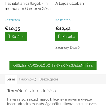
Halhatatlan csillagok - In
A Lajos utcában
memoriam Gárdonyi Géza
Készleten
Készleten
€10,35
€12,42
Kosárba
Kosárba
Szomory Dezső
ÖSSZES KAPCSOLÓDÓ TERMÉK MEGJELENÍTÉSE
Leírás
Hasonló (8)
Beszélgetés
Termék részletes leírása
Ha van a 20. század második felének magyar művészei
között, akinek a munkássága nélkül elképzelhetetlen ezen