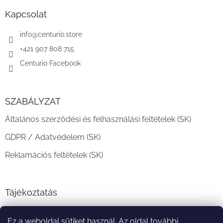
b
l
Kapcsolat
é
c
info
@
centurio.store
+421 907 808 715
Centurio Facebook
SZABÁLYZAT
Általános szerződési és felhasználási feltételek (SK)
GDPR / Adatvédelem (SK)
Reklamációs feltételek (SK)
Tájékoztatás
Teljesítési határidő és szállítási feltételek
Ez a weboldal sütiket használ. Az oldal további