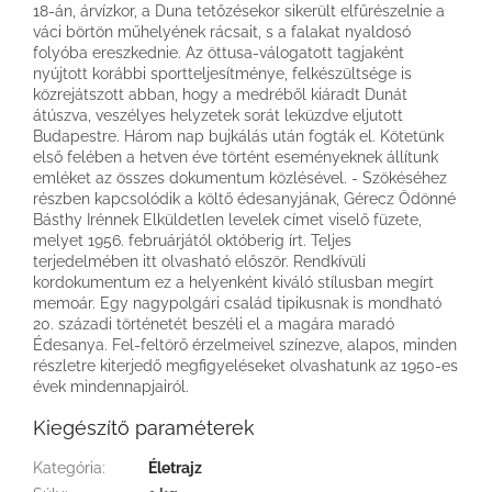
18-án, árvízkor, a Duna tetőzésekor sikerült elfűrészelnie a
váci börtön műhelyének rácsait, s a falakat nyaldosó
folyóba ereszkednie. Az öttusa-válogatott tagjaként
nyújtott korábbi sportteljesítménye, felkészültsége is
közrejátszott abban, hogy a medréből kiáradt Dunát
átúszva, veszélyes helyzetek sorát leküzdve eljutott
Budapestre. Három nap bujkálás után fogták el. Kötetünk
első felében a hetven éve történt eseményeknek állítunk
emléket az összes dokumentum közlésével. - Szökéséhez
részben kapcsolódik a költő édesanyjának, Gérecz Ödönné
Básthy Irénnek Elküldetlen levelek címet viselő füzete,
melyet 1956. februárjától októberig írt. Teljes
terjedelmében itt olvasható először. Rendkívüli
kordokumentum ez a helyenként kiváló stílusban megírt
memoár. Egy nagypolgári család tipikusnak is mondható
20. századi történetét beszéli el a magára maradó
Édesanya. Fel-feltörő érzelmeivel színezve, alapos, minden
részletre kiterjedő megfigyeléseket olvashatunk az 1950-es
évek mindennapjairól.
Kiegészítő paraméterek
Kategória
:
Életrajz