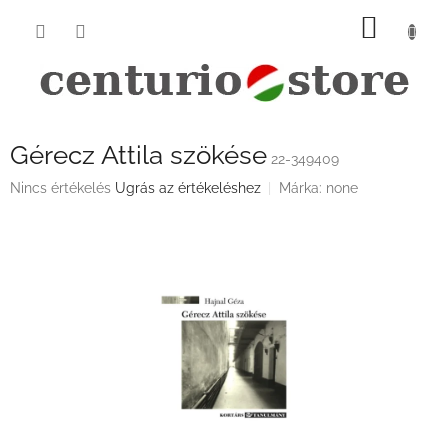
Ugrás
KOSÁ
a
fő
tartalomhoz
Gérecz Attila szökése
22-349409
A
Nincs értékelés
Ugrás az értékeléshez
Márka:
none
termék
átlagos
értékelése
5-
ből
0,0
csillag.