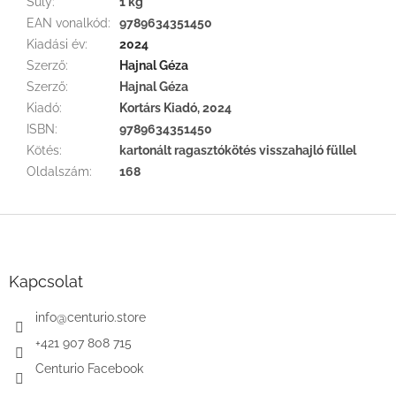
Súly
:
1 kg
EAN vonalkód
:
9789634351450
Kiadási év
:
2024
Szerző
:
Hajnal Géza
Szerző
:
Hajnal Géza
Kiadó
:
Kortárs Kiadó, 2024
ISBN
:
9789634351450
Kötés
:
kartonált ragasztókötés visszahajló füllel
Oldalszám
:
168
L
á
b
l
Kapcsolat
é
c
info
@
centurio.store
+421 907 808 715
Centurio Facebook