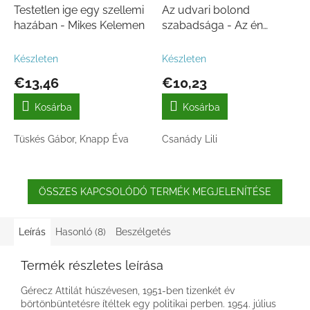
Testetlen ige egy szellemi
Az udvari bolond
hazában - Mikes Kelemen
szabadsága - Az én
Kossuth Klubom 1982-
1991
Készleten
Készleten
€13,46
€10,23
Kosárba
Kosárba
Tüskés Gábor, Knapp Éva
Csanády Lili
ÖSSZES KAPCSOLÓDÓ TERMÉK MEGJELENÍTÉSE
Leírás
Hasonló (8)
Beszélgetés
Termék részletes leírása
Gérecz Attilát húszévesen, 1951-ben tizenkét év
börtönbüntetésre ítéltek egy politikai perben. 1954. július