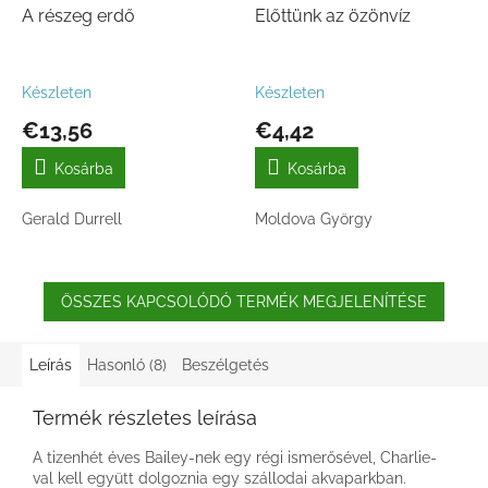
A részeg erdő
Előttünk az özönvíz
Készleten
Készleten
€13,56
€4,42
Kosárba
Kosárba
Gerald Durrell
Moldova György
ÖSSZES KAPCSOLÓDÓ TERMÉK MEGJELENÍTÉSE
Leírás
Hasonló (8)
Beszélgetés
Termék részletes leírása
A tizenhét éves Bailey-nek egy régi ismerősével, Charlie-
val kell együtt dolgoznia egy szállodai akvaparkban.