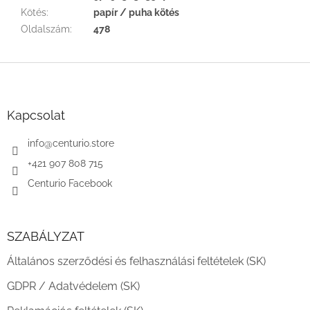
Kötés
:
papír / puha kötés
Oldalszám
:
478
L
á
b
l
Kapcsolat
é
c
info
@
centurio.store
+421 907 808 715
Centurio Facebook
SZABÁLYZAT
Általános szerződési és felhasználási feltételek (SK)
GDPR / Adatvédelem (SK)