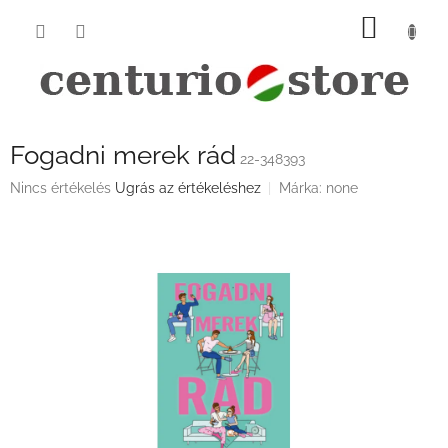
Ugrás
KOSÁ
a
fő
tartalomhoz
Fogadni merek rád
22-348393
A
Nincs értékelés
Ugrás az értékeléshez
Márka:
none
termék
átlagos
értékelése
5-
ből
0,0
csillag.