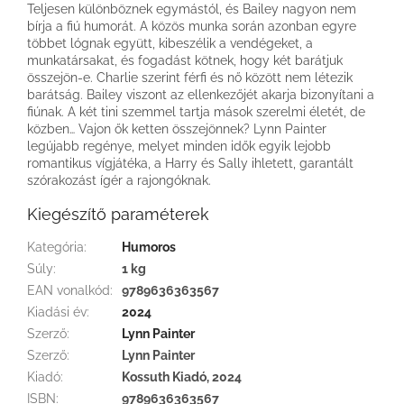
Teljesen különböznek egymástól, és Bailey nagyon nem
bírja a fiú humorát. A közös munka során azonban egyre
többet lógnak együtt, kibeszélik a vendégeket, a
munkatársakat, és fogadást kötnek, hogy két barátjuk
összejön-e. Charlie szerint férfi és nő között nem létezik
barátság. Bailey viszont az ellenkezőjét akarja bizonyítani a
fiúnak. A két tini szemmel tartja mások szerelmi életét, de
közben… Vajon ők ketten összejönnek? Lynn Painter
legújabb regénye, melyet minden idők egyik lejobb
romantikus vígjátéka, a Harry és Sally ihletett, garantált
szórakozást ígér a rajongóknak.
Kiegészítő paraméterek
Kategória
:
Humoros
Súly
:
1 kg
EAN vonalkód
:
9789636363567
Kiadási év
:
2024
Szerző
:
Lynn Painter
Szerző
:
Lynn Painter
Kiadó
:
Kossuth Kiadó, 2024
ISBN
:
9789636363567