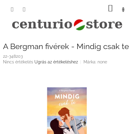
Ugrás
KOSÁ
a
fő
tartalomhoz
A Bergman fivérek - Mindig csak te
22-348203
A
Nincs értékelés
Ugrás az értékeléshez
Márka:
none
termék
átlagos
értékelése
5-
ből
0,0
csillag.