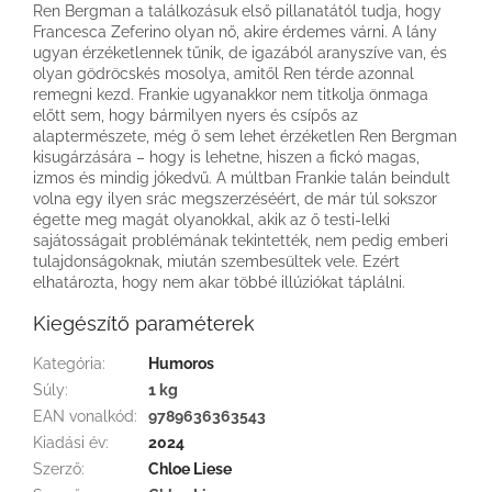
Ren Bergman a találkozásuk első pillanatától tudja, hogy
Francesca Zeferino olyan nő, akire érdemes várni. A lány
ugyan érzéketlennek tűnik, de igazából aranyszíve van, és
olyan gödröcskés mosolya, amitől Ren térde azonnal
remegni kezd. Frankie ugyanakkor nem titkolja önmaga
előtt sem, hogy bármilyen nyers és csípős az
alaptermészete, még ő sem lehet érzéketlen Ren Bergman
kisugárzására – hogy is lehetne, hiszen a fickó magas,
izmos és mindig jókedvű. A múltban Frankie talán beindult
volna egy ilyen srác megszerzéséért, de már túl sokszor
égette meg magát olyanokkal, akik az ő testi-lelki
sajátosságait problémának tekintették, nem pedig emberi
tulajdonságoknak, miután szembesültek vele. Ezért
elhatározta, hogy nem akar többé illúziókat táplálni.
Kiegészítő paraméterek
Kategória
:
Humoros
Súly
:
1 kg
EAN vonalkód
:
9789636363543
Kiadási év
:
2024
Szerző
:
Chloe Liese