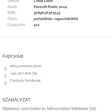
Szerző
:
Chloe Liese
Kiadó
:
Kossuth Kiadó, 2024
ISBN
:
9789636363543
Kötés
:
puhatáblás, ragasztókötött
Oldalszám
:
412
L
á
b
l
Kapcsolat
é
c
info
@
centurio.store
+421 907 808 715
Centurio Facebook
SZABÁLYZAT
Általános szerződési és felhasználási feltételek (SK)