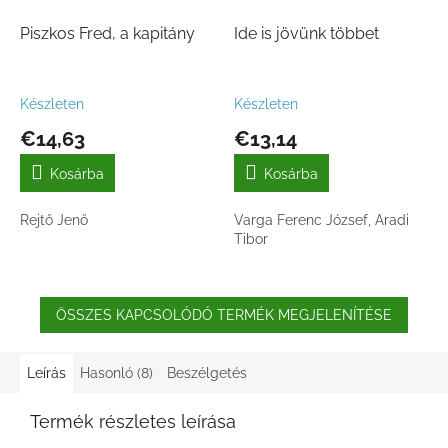
Piszkos Fred, a kapitány
Ide is jövünk többet
Készleten
Készleten
€14,63
€13,14
Kosárba
Kosárba
Rejtő Jenő
Varga Ferenc József, Aradi
Tibor
ÖSSZES KAPCSOLÓDÓ TERMÉK MEGJELENÍTÉSE
Leírás
Hasonló (8)
Beszélgetés
Termék részletes leírása