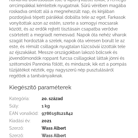
orrcimpákkal kémleltek nyugatnak. Sűrű vérében magába
roskadva omlott alá a megnehezült nap, és kínjában
pozdorjává tépett párákkal dobálta tele az eget. Farkasok
vonyítottak azon az estén, szerte a somogyi mocsarak
között, és az erdők rejtett tisztásain csapatba verődve
csörtetett a megriadt nemesvad. Napok óta nehéz viharok
szagát hordozták a szelek, napok óta véresen borult le az
este, és rémült csillagok nyugtalan tűzcsóvái izzották tele
az éjszakákat. Messze országokban lakozó bölcsek és
jövendőmondók roppant furcsa csillagokat láttak jönni és
szétomolni Pannónia fölött, és mindazok, kik ezt a pompás
tűzijátékot nézték, egy nagyszerű nép pusztulásáról
regéltek a tanítványaiknak.
Kiegészítő paraméterek
Kategória
:
20. század
Súly
:
1 kg
EAN vonalkód
:
9786158121842
Kiadási év
:
2021
Szerző
:
Wass Albert
Szerző
:
Wass Albert