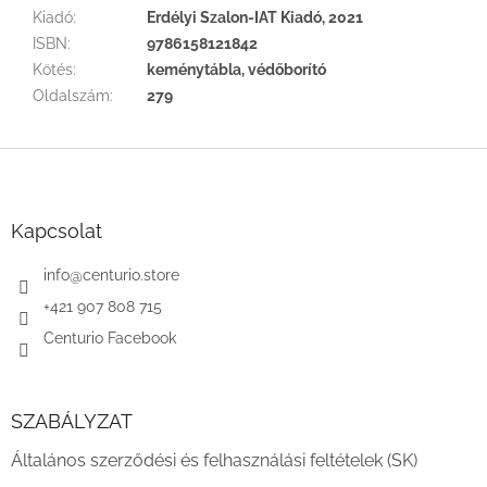
Kiadó
:
Erdélyi Szalon-IAT Kiadó, 2021
ISBN
:
9786158121842
Kötés
:
keménytábla, védőborító
Oldalszám
:
279
L
á
b
l
Kapcsolat
é
c
info
@
centurio.store
+421 907 808 715
Centurio Facebook
SZABÁLYZAT
Általános szerződési és felhasználási feltételek (SK)