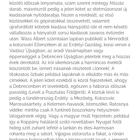
közötti időszak lenyomata, szám szerint mintegy félszáz
darab, másrészről pedig a jelen kötet az életműsorozat új
kiadásának nyitódarabja, hiszen a revideált, az első
közlésekkel és gépiratokkal összevetett, valamint
újrafordított kötetek kiadása hiánypótló (de el nem késett)
vállalkozás a hányatott sorsú kiadások zavaros évtizedei
után. Wass Albert számtalan lapban publikált a Nimródtól
a kolozsvári Ellenzéken át az Erdélyi Gazdáig, korai versei a
Vadász Újságban, az aradi Vasárnapban vagy
éppenséggel a Debreceni Újságban jelentek meg a húszas
évek derekától. Az írói sikerkorszak a harmincas évektől
köszöntött be, ismert írásainak részleteit (Jönnek!, A
titokzatos őzbak) például lapoknak is elküldte más és más
címekkel. A jelen kötet ezekből is közöl fejezeteket, ahogy
a Debrecenben írt levelekből, egészen a háborús időszak
passióiig (Levél a Pusztulás Földjéről). A köztük lévő ív
pedig a tündérország Erdély: a Mezőség, Kolozsvár,
Marosvásárhely, a Kelemen-havasok, Istenszéke, Ratosnya
vidéke: mintha csak A funtineli boszorkány helyszínein
látogatnánk végig. Vagy a magyar múlt fejezetein, például
így a Koppány haláláról szóló novellában: Nyugat felől
hideg szél zuhant lefelé a lankán és éles-karmosan
rohanta meg a sátort. Vijjogva ostorozta a fákat, a rónán
horkanva bokrosodtak tőle a kipányvázott lovak, s remegő