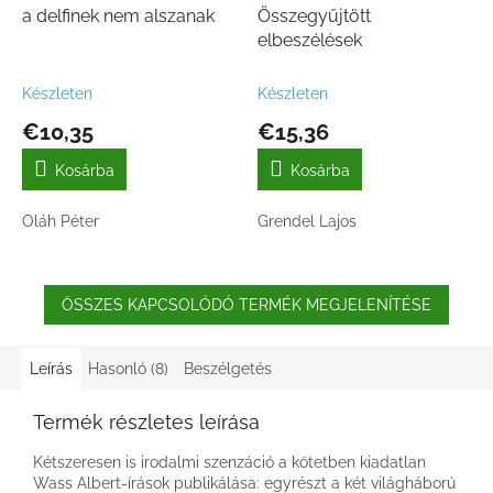
a delfinek nem alszanak
Összegyűjtött
elbeszélések
Készleten
Készleten
€10,35
€15,36
Kosárba
Kosárba
Oláh Péter
Grendel Lajos
ÖSSZES KAPCSOLÓDÓ TERMÉK MEGJELENÍTÉSE
Leírás
Hasonló (8)
Beszélgetés
Termék részletes leírása
Kétszeresen is irodalmi szenzáció a kötetben kiadatlan
Wass Albert-írások publikálása: egyrészt a két világháború