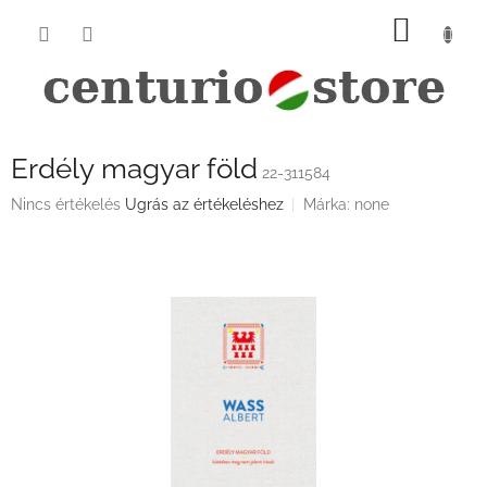
Ugrás
KOSÁ
a
fő
tartalomhoz
Erdély magyar föld
22-311584
A
Nincs értékelés
Ugrás az értékeléshez
Márka:
none
termék
átlagos
értékelése
5-
ből
0,0
csillag.