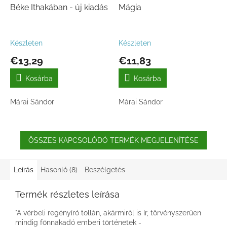
Béke Ithakában - új kiadás
Mágia
Készleten
Készleten
€13,29
€11,83
Kosárba
Kosárba
Márai Sándor
Márai Sándor
ÖSSZES KAPCSOLÓDÓ TERMÉK MEGJELENÍTÉSE
Leírás
Hasonló (8)
Beszélgetés
Termék részletes leírása
"A vérbeli regényíró tollán, akármiről is ír, törvényszerűen
mindig fönnakadó emberi történetek -