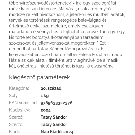
többnyire:'szenvedéstörténetek' - írja egy szociográfiai
műve kapcsán Domokos Mátyás -, csak a regényírói
módszerre kell hivatkoznom, a jelenkori és múltbeli adatok,
tények és történések rengetegébe belevilágító és
értelmező epikai szemléletre, amely csakugyan
maradandó érvénnyel és felejthetetlen erővel tud egy-egy
kis történet borostyánkőzárványában társadalmi
szokásokat és jellemvonásokat megörökíteni." Ezt
elmondhatjuk Tatay Sándor többi prózájára is. E
könyvecskében közölt három elbeszélése közül a címadó -
Ház a sziklák alatt - filmként lett világhírűvé; de a másik
két, önéletrajzi ihletésű történet is igazi jó olvasmány.
Kiegészítő paraméterek
Kategória
:
20. század
Súly
:
1 kg
EAN vonalkód
:
9789633322376
Kiadási év
:
2024
Szerző
:
Tatay Sándor
Szerző
:
Tatay Sándor
Kiadó
:
Nap Kiadó, 2024