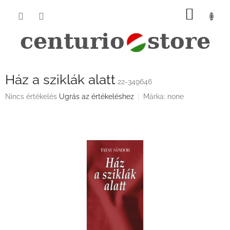
Ugrás
KOSÁ
a
fő
tartalomhoz
Ház a sziklák alatt
22-349646
A
Nincs értékelés
Ugrás az értékeléshez
Márka:
none
termék
átlagos
értékelése
5-
ből
0,0
csillag.