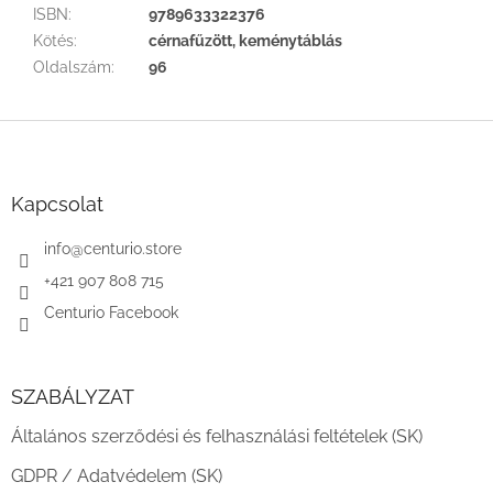
ISBN
:
9789633322376
Kötés
:
cérnafűzött, keménytáblás
Oldalszám
:
96
L
á
b
l
Kapcsolat
é
c
info
@
centurio.store
+421 907 808 715
Centurio Facebook
SZABÁLYZAT
Általános szerződési és felhasználási feltételek (SK)
GDPR / Adatvédelem (SK)