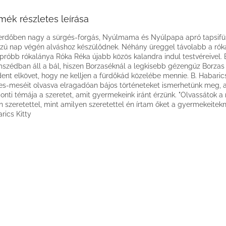
mék részletes leírása
rdőben nagy a sürgés-forgás, Nyúlmama és Nyúlpapa apró tapsifü
zú nap végén alváshoz készülődnek. Néhány üreggel távolabb a rók
próbb rókalánya Róka Réka újabb közös kalandra indul testvéreivel.
szédban áll a bál, hiszen Borzaséknál a legkisebb gézengúz Borzas 
ent elkövet, hogy ne kelljen a fürdőkád közelébe mennie. B. Habarics
es-meséit olvasva elragadóan bájos történeteket ismerhetünk meg,
onti témája a szeretet, amit gyermekeink iránt érzünk. "Olvassátok 
n szeretettel, mint amilyen szeretettel én írtam őket a gyermekeitekne
rics Kitty