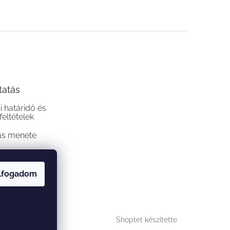
tatás
si határidő és
 feltételek
ás menete
lfogadom
Shoptet készítette