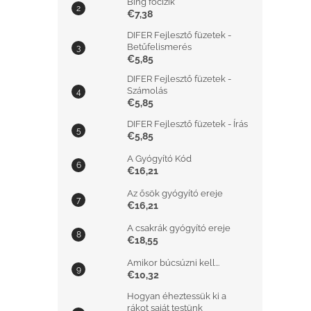
Bing focizik
€7,38
DIFER Fejlesztő füzetek -
Betűfelismerés
€5,85
DIFER Fejlesztő füzetek -
Számolás
€5,85
DIFER Fejlesztő füzetek - Írás
€5,85
A Gyógyító Kód
€16,21
Az ősök gyógyító ereje
€16,21
A csakrák gyógyító ereje
€18,55
Amikor búcsúzni kell...
€10,32
Hogyan éheztessük ki a
rákot saját testünk