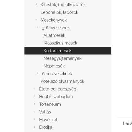
l
Kifestők, foglalkoztatók
Leporellók, lapozók
Mesekönyvek
3-6 éveseknek
Állatmesék
Klasszikus mesék
Kortárs mesék
Mesegyűjtemények
Népmesék
6-10 éveseknek
Kötelező olvasmányok
Életmód, egészség
Hobbi, szabadidő
Történelem
Vallás
Művészet
Leír
Erotika