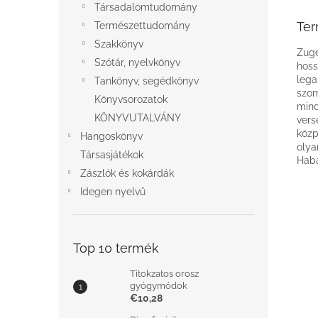
Társadalomtudomány
Ter
Természettudomány
Szakkönyv
Zuge
Szótár, nyelvkönyv
hoss
lega
Tankönyv, segédkönyv
szom
Könyvsorozatok
mind
KÖNYVUTALVÁNY
vers
közp
Hangoskönyv
olya
Társasjátékok
Haba
Zászlók és kokárdák
Idegen nyelvű
Top 10 termék
Titokzatos orosz
gyógymódok
€10,28