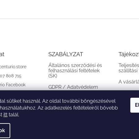
at
SZABÁLYZAT
Tájékoz
Általános szerződési és
Teljesíté
centurio.store
felhasználási feltételek
szállítási
(SK)
907 808 715
A vásárl
rio Facebook
GDPR / Adatvédelem
(SK)
al sütiket használ. Az oldal további böngészésével
Reklamációs feltételek
E
 használatukhoz. Az adatkezelés feltételeiről bővebb
(SK)
st
itt
talál.
sok