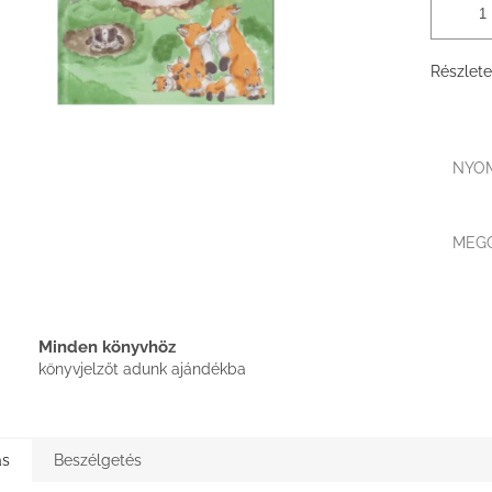
Részlete
NYO
MEG
Minden könyvhöz
könyvjelzőt adunk ajándékba
ás
Beszélgetés