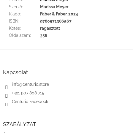
Szerző
:
Marissa Meyer
Kiadó
:
Faber & Faber, 2024
ISBN
:
9780571386567
Kötés
:
ragasztott
Oldalszám
:
358
L
á
b
l
Kapcsolat
é
c
info
@
centurio.store
+421 907 808 715
Centurio Facebook
SZABÁLYZAT