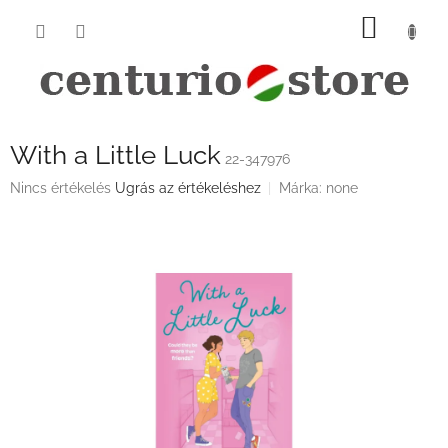
Ugrás
KOSÁ
a
fő
tartalomhoz
With a Little Luck
22-347976
A
Nincs értékelés
Ugrás az értékeléshez
Márka:
none
termék
átlagos
értékelése
5-
ből
0,0
csillag.