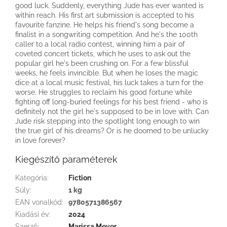
good luck. Suddenly, everything Jude has ever wanted is
within reach. His first art submission is accepted to his
favourite fanzine. He helps his friend's song become a
finalist in a songwriting competition. And he's the 100th
caller to a local radio contest, winning him a pair of
coveted concert tickets, which he uses to ask out the
popular girl he's been crushing on. For a few blissful
weeks, he feels invincible. But when he loses the magic
dice at a local music festival, his luck takes a turn for the
worse. He struggles to reclaim his good fortune while
fighting off long-buried feelings for his best friend - who is
definitely not the girl he's supposed to be in love with. Can
Jude risk stepping into the spotlight long enough to win
the true girl of his dreams? Or is he doomed to be unlucky
in love forever?
Kiegészítő paraméterek
Kategória
:
Fiction
Súly
:
1 kg
EAN vonalkód
:
9780571386567
Kiadási év
:
2024
Szerző
:
Marissa Meyer