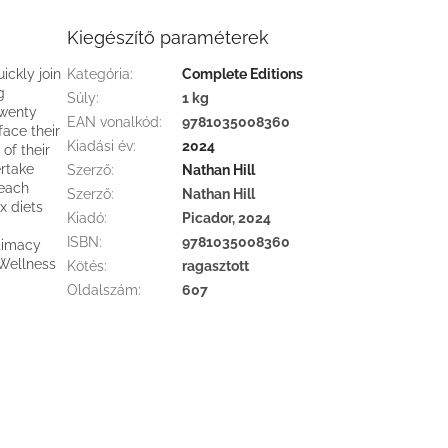
Kiegészítő paraméterek
ickly join
Kategória
:
Complete Editions
g
Súly
:
1 kg
twenty
EAN vonalkód
:
9781035008360
face their
Kiadási év
:
2024
of their
ertake
Szerző
:
Nathan Hill
 each
Szerző
:
Nathan Hill
x diets
Kiadó
:
Picador, 2024
ISBN
:
9781035008360
ntimacy
 Wellness
Kötés
:
ragasztott
Oldalszám
:
607