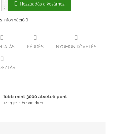
Hozzáadás a kosárhoz
s információ
MTATÁS
KÉRDÉS
NYOMON KÖVETÉS
OSZTÁS
Több mint 3000 átvételi pont
az egész Felvidéken