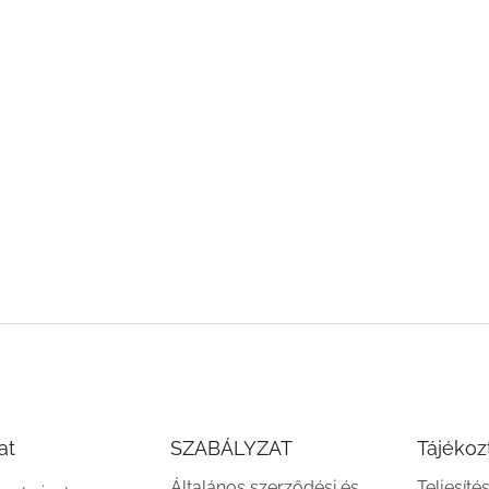
at
SZABÁLYZAT
Tájékoz
Általános szerződési és
Teljesíté