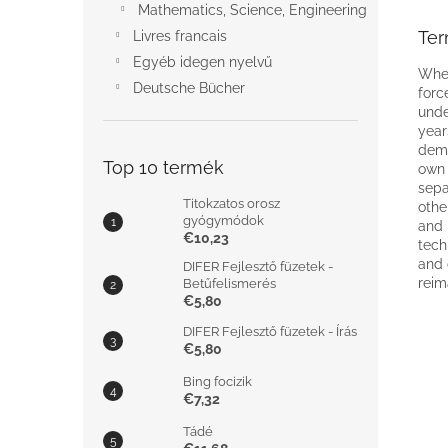
Mathematics, Science, Engineering
Ter
Livres francais
Egyéb idegen nyelvű
When
Deutsche Bücher
forc
unde
year
demo
Top 10 termék
own 
sepa
Titokzatos orosz
othe
gyógymódok
and 
€10,23
tech
and 
DIFER Fejlesztő füzetek -
reim
Betűfelismerés
€5,80
DIFER Fejlesztő füzetek - Írás
€5,80
Bing focizik
€7,32
Tádé