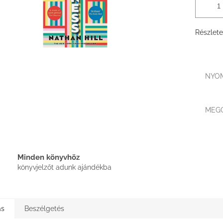
Részlete
NYO
MEG
Minden könyvhöz
könyvjelzőt adunk ajándékba
ás
Beszélgetés