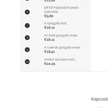
€11,68
DIFER Fejlesztő füzetek -
Számolás
€5,80
A Gyógyító Kód
€16,11
Az ősök gyógyító ereje
€16,11
A csakrák gyógyító ereje
€18,41
Amikor búcsúzni kell...
€10,25
L
á
b
l
é
Kapcsol
c