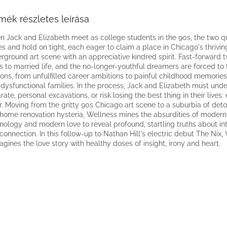
mék részletes leírása
 Jack and Elizabeth meet as college students in the 90s, the two qu
es and hold on tight, each eager to claim a place in Chicago's thrivin
rground art scene with an appreciative kindred spirit. Fast-forward 
s to married life, and the no-longer-youthful dreamers are forced to 
ns, from unfulfilled career ambitions to painful childhood memories 
dysfunctional families. In the process, Jack and Elizabeth must und
rate, personal excavations, or risk losing the best thing in their lives:
r. Moving from the gritty 90s Chicago art scene to a suburbia of deto
home renovation hysteria, Wellness mines the absurdities of modern
nology and modern love to reveal profound, startling truths about i
connection. In this follow-up to Nathan Hill's electric debut The Nix,
agines the love story with healthy doses of insight, irony and heart.