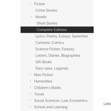
l
Fiction
Crime Stories
Novels
Short Stories
Complete Editions
Lyrics, Poetry, Essays, Speeches
Cartoons ,Comics
Science Fiction, Fantasy
Letters, Diaries, Biographies
Gift Books
Fairy-tales, Legends
Non-Fiction
Humanities
Children's Books
Travel
Social Sciences, Law, Economics
Leír
School and Learning