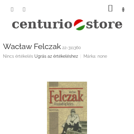
Ugrás
KOSÁ
a
fő
tartalomhoz
Wacław Felczak
22-311360
A
Nincs értékelés
Ugrás az értékeléshez
Márka:
none
termék
átlagos
értékelése
5-
ből
0,0
csillag.