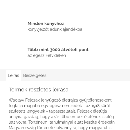
Minden könyvhöz
könyvjelzőt adunk ajándékba
Több mint 3000 átvételi pont
az egész Felvidéken
Leírás
Beszélgetés
Termék részletes leírása
Wacław Felczak lenyűgöző életrajza gyűjtőlencseként
foglalja magába egy egész nemzedék - az 1918 körül
született lengyelek - tapasztalatait. Felczak életútja
annyira gazdag, hogy akár több ember életének is elég
lett volna. Történelmi tanulmányai alatt kezdte érdekelni
Magyarország története, olyannyira, hogy magyarul is