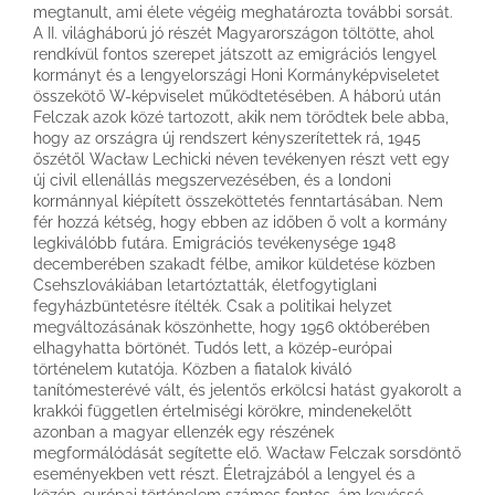
megtanult, ami élete végéig meghatározta további sorsát.
A II. világháború jó részét Magyarországon töltötte, ahol
rendkívül fontos szerepet játszott az emigrációs lengyel
kormányt és a lengyelországi Honi Kormányképviseletet
összekötő W-képviselet működtetésében. A háború után
Felczak azok közé tartozott, akik nem törődtek bele abba,
hogy az országra új rendszert kényszerítettek rá, 1945
őszétől Wacław Lechicki néven tevékenyen részt vett egy
új civil ellen­állás megszervezésében, és a londoni
kormánnyal kiépített összeköttetés fenntartásában. Nem
fér hozzá kétség, hogy ebben az időben ő volt a kormány
legkiválóbb futára. Emigrációs tevékenysége 1948
decemberében szakadt félbe, amikor küldetése közben
Csehszlovákiában letartóztatták, életfogytiglani
fegyházbüntetésre ítélték. Csak a politikai helyzet
megváltozásának köszönhette, hogy 1956 októberében
elhagyhatta börtönét. Tudós lett, a közép-európai
történelem kutatója. Közben a fiatalok kiváló
tanítómesterévé vált, és jelentős erkölcsi hatást gyakorolt a
krakkói független értelmiségi körökre, mindenekelőtt
azonban a magyar ellenzék egy részének
megformálódását segítette elő. Wacław Felczak sorsdöntő
eseményekben vett részt. Életrajzából a lengyel és a
közép-európai történelem számos fontos, ám kevéssé