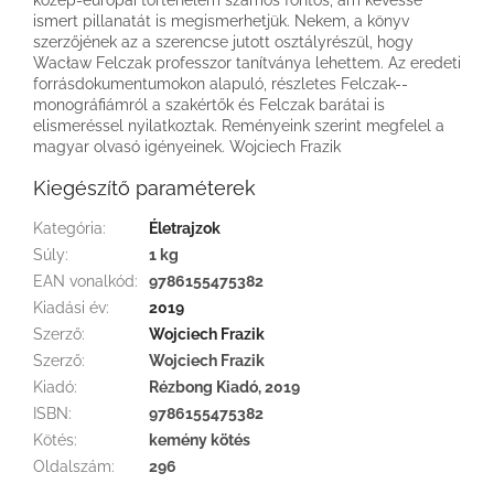
ismert pillanatát is megismerhetjük. Nekem, a könyv
szerzőjének az a szerencse jutott osztályrészül, hogy
Wacław Felczak professzor tanítványa lehettem. Az eredeti
forrásdokumentumokon alapuló, részletes Felczak-­
monográfiámról a szakértők és Felczak barátai is
elismeréssel nyilatkoztak. Reményeink szerint megfelel a
magyar olvasó igényeinek. Wojciech Frazik
Kiegészítő paraméterek
Kategória
:
Életrajzok
Súly
:
1 kg
EAN vonalkód
:
9786155475382
Kiadási év
:
2019
Szerző
:
Wojciech Frazik
Szerző
:
Wojciech Frazik
Kiadó
:
Rézbong Kiadó, 2019
ISBN
:
9786155475382
Kötés
:
kemény kötés
Oldalszám
:
296