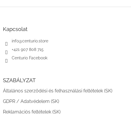
L
á
b
l
Kapcsolat
é
c
info
@
centurio.store
+421 907 808 715
Centurio Facebook
SZABÁLYZAT
Általános szerződési és felhasználási feltételek (SK)
GDPR / Adatvédelem (SK)
Reklamációs feltételek (SK)