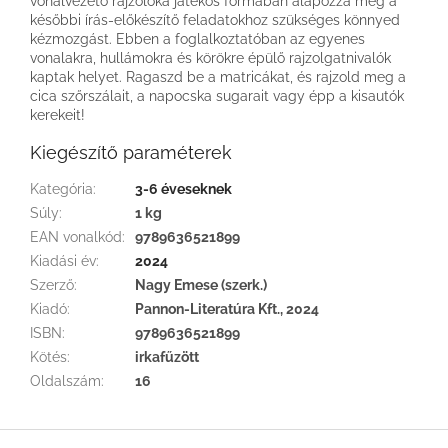
vonalvezető rajzolóka játékos formában alapozza meg a
későbbi írás-előkészítő feladatokhoz szükséges könnyed
kézmozgást. Ebben a foglalkoztatóban az egyenes
vonalakra, hullámokra és körökre épülő rajzolgatnivalók
kaptak helyet. Ragaszd be a matricákat, és rajzold meg a
cica szőrszálait, a napocska sugarait vagy épp a kisautók
kerekeit!
Kiegészítő paraméterek
Kategória
:
3-6 éveseknek
Súly
:
1 kg
EAN vonalkód
:
9789636521899
Kiadási év
:
2024
Szerző
:
Nagy Emese (szerk.)
Kiadó
:
Pannon-Literatúra Kft., 2024
ISBN
:
9789636521899
Kötés
:
irkafűzött
Oldalszám
:
16
L