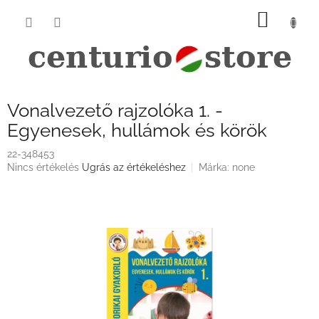
Ugrás
KOSÁ
a
fő
tartalomhoz
Vonalvezető rajzolóka 1. -
Egyenesek, hullámok és körök
22-348453
A
Nincs értékelés
Ugrás az értékeléshez
Márka:
none
termék
átlagos
értékelése
5-
ből
0,0
csillag.