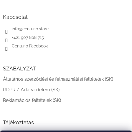
á
b
l
Kapcsolat
é
c
info
@
centurio.store
+421 907 808 715
Centurio Facebook
SZABÁLYZAT
Általános szerződési és felhasználási feltételek (SK)
GDPR / Adatvédelem (SK)
Reklamációs feltételek (SK)
Tájékoztatás