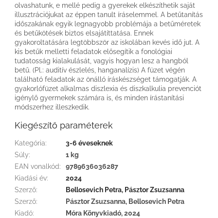
olvashatunk, e mellé pedig a gyerekek elkészíthetik saját
illusztrációjukat az éppen tanult íráselemmel. A betűtanítás
időszakának egyik legnagyobb problémája a betűméretek
és betűkötések biztos elsajátíttatása. Ennek
gyakoroltatására legtöbbször az iskolában kevés idő jut. A
kis betűk melletti feladatok elősegítik a fonológiai
tudatosság kialakulását, vagyis hogyan lesz a hangból
betű. (Pl.: auditív észlelés, hanganalízis) A füzet végén
található feladatok az önálló íráskészséget támogatják. A
gyakorlófüzet alkalmas diszlexia és diszkalkulia prevenciót
igénylő gyermekek számára is, és minden írástanítási
módszerhez illeszkedik.
Kiegészítő paraméterek
Kategória
:
3-6 éveseknek
Súly
:
1 kg
EAN vonalkód
:
9789636036287
Kiadási év
:
2024
Szerző
:
Bellosevich Petra, Pásztor Zsuzsanna
Szerző
:
Pásztor Zsuzsanna, Bellosevich Petra
Kiadó
:
Móra Könyvkiadó, 2024