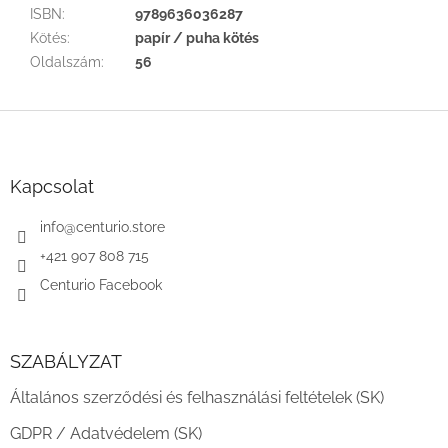
ISBN
:
9789636036287
Kötés
:
papír / puha kötés
Oldalszám
:
56
L
á
b
l
Kapcsolat
é
c
info
@
centurio.store
+421 907 808 715
Centurio Facebook
SZABÁLYZAT
Általános szerződési és felhasználási feltételek (SK)
GDPR / Adatvédelem (SK)