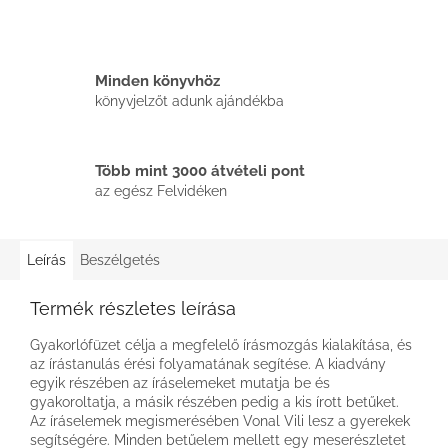
Minden könyvhöz
könyvjelzőt adunk ajándékba
Több mint 3000 átvételi pont
az egész Felvidéken
Leírás
Beszélgetés
Termék részletes leírása
Gyakorlófüzet célja a megfelelő írásmozgás kialakítása, és
az írástanulás érési folyamatának segítése. A kiadvány
egyik részében az íráselemeket mutatja be és
gyakoroltatja, a másik részében pedig a kis írott betűket.
Az íráselemek megismerésében Vonal Vili lesz a gyerekek
segítségére. Minden betűelem mellett egy meserészletet