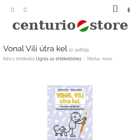
Ugrás
KOSÁ
a
fő
tartalomhoz
Vonal Vili útra kel
22-348795
A
Nincs értékelés
Ugrás az értékeléshez
Márka:
none
termék
átlagos
értékelése
5-
ből
0,0
csillag.