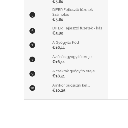
€5,80
DIFER Fejlesztő füzetek -
Számolás
€5,80
DIFER Fejlesztő füzetek - Írás
€5,80
A Gyógyító Kód
€16,11
Az ősök gyógyító ereje
€16,11
A csakrák gyógyító ereje
€18,41
Amikor búcsúzni kell...
€10,25
L
á
b
l
é