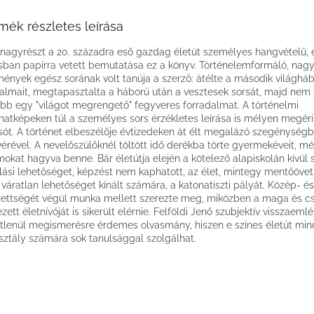
mék részletes leírása
nagyrészt a 20. századra eső gazdag életút személyes hangvételű, 
usban papírra vetett bemutatása ez a könyv. Történelemformáló, nagy
ények egész sorának volt tanúja a szerző: átélte a második világhá
almait, megtapasztalta a háború után a vesztesek sorsát, majd nem 
bb egy "világot megrengető" fegyveres forradalmat. A történelmi
anatképeken túl a személyes sors érzékletes leírása is mélyen megéri
sót. A történet elbeszélője évtizedeken át élt megalázó szegénységb
vérével. A nevelőszülőknél töltött idő derékba törte gyermekéveit, mé
okat hagyva benne. Bár életútja elején a kötelező alapiskolán kívül
lási lehetőséget, képzést nem kaphatott, az élet, mintegy mentőöve
, váratlan lehetőséget kínált számára, a katonatiszti pályát. Közép- é
ettségét végül munka mellett szerezte meg, miközben a maga és cs
ezett életnívóját is sikerült elérnie. Felföldi Jenő szubjektív visszaem
étlenül megismerésre érdemes olvasmány, hiszen e színes életút mi
sztály számára sok tanulsággal szolgálhat.