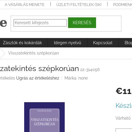
A VÁSÁRLÁS MENETE
ÜZLETI FELTÉTELEK (SK)
PODMIEN
KERESÉS
Zászlók és kokárdák
Idegen nyelvű
Kapcsolat
Blo
Visszatekintés szépkorúan
szatekintés szépkorúan
22-314056
rtékelés
Ugrás az értékeléshez
Márka:
none
€11
ése
Egységá
Készl
Várható 