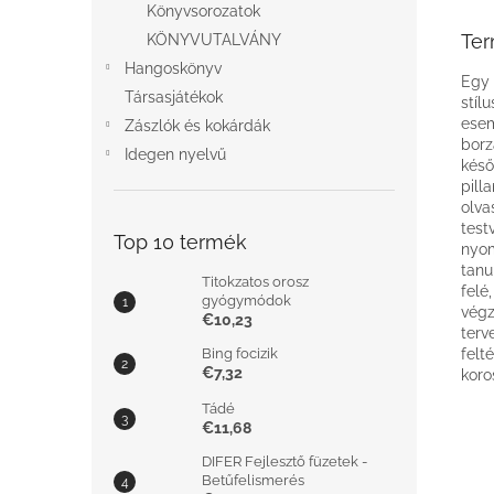
Könyvsorozatok
Ter
KÖNYVUTALVÁNY
Hangoskönyv
Egy 
Társasjátékok
stíl
esem
Zászlók és kokárdák
borz
Idegen nyelvű
késő
pill
olva
test
Top 10 termék
nyom
tanu
Titokzatos orosz
felé
gyógymódok
végz
€10,23
terv
Bing focizik
felt
€7,32
koro
Tádé
€11,68
DIFER Fejlesztő füzetek -
Betűfelismerés