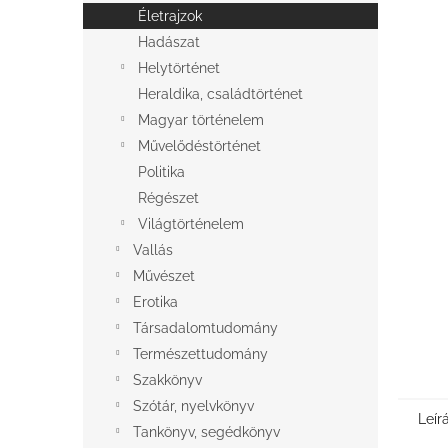
l
Életrajzok
Hadászat
Helytörténet
Heraldika, családtörténet
Magyar történelem
Művelődéstörténet
Politika
Régészet
Világtörténelem
Vallás
Művészet
Erotika
Társadalomtudomány
Természettudomány
Szakkönyv
Szótár, nyelvkönyv
Leír
Tankönyv, segédkönyv