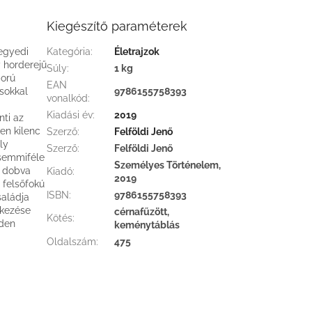
Kiegészítő paraméterek
egyedi
Kategória
:
Életrajzok
 horderejű
Súly
:
1 kg
ború
EAN
sokkal
9786155758393
vonalkód
:
Kiadási év
:
2019
nti az
en kilenc
Szerző
:
Felföldi Jenő
ly
Szerző
:
Felföldi Jenő
 semmiféle
Személyes Történelem,
t dobva
Kiadó
:
2019
s felsőfokú
ISBN
:
9786155758393
aládja
lékezése
cérnafűzött,
Kötés
:
nden
keménytáblás
Oldalszám
:
475