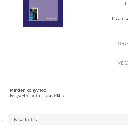
Részlete
NYO
MEG
Minden könyvhöz
könyvjelzőt adunk ajándékba
ás
Beszélgetés