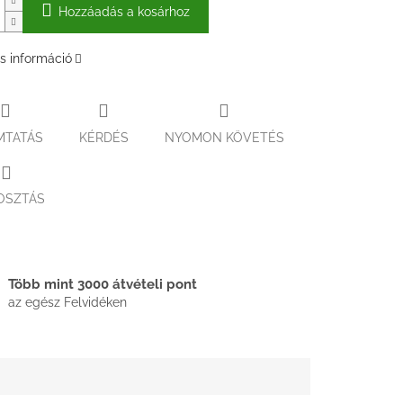
Hozzáadás a kosárhoz
s információ
MTATÁS
KÉRDÉS
NYOMON KÖVETÉS
OSZTÁS
Több mint 3000 átvételi pont
az egész Felvidéken