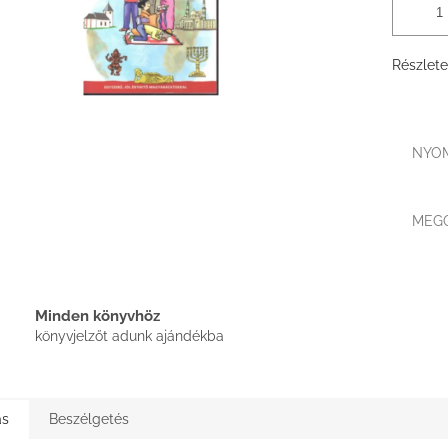
Részlete
NYO
MEG
Minden könyvhöz
könyvjelzőt adunk ajándékba
ás
Beszélgetés