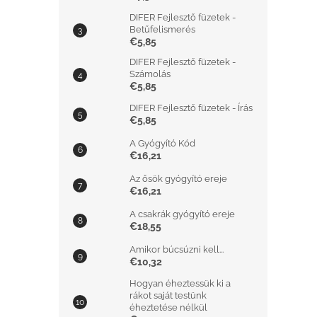
DIFER Fejlesztő füzetek -
Betűfelismerés
€5,85
DIFER Fejlesztő füzetek -
Számolás
€5,85
DIFER Fejlesztő füzetek - Írás
€5,85
A Gyógyító Kód
€16,21
Az ősök gyógyító ereje
€16,21
A csakrák gyógyító ereje
€18,55
Amikor búcsúzni kell...
€10,32
Hogyan éheztessük ki a
rákot saját testünk
éheztetése nélkül