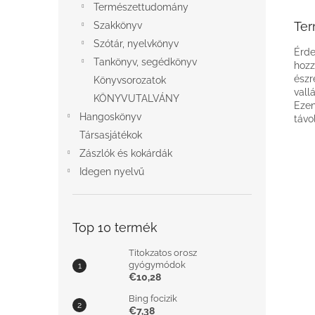
Természettudomány
Ter
Szakkönyv
Szótár, nyelvkönyv
Érde
Tankönyv, segédkönyv
hozz
észr
Könyvsorozatok
vall
KÖNYVUTALVÁNY
Ezen
Hangoskönyv
távo
Társasjátékok
Zászlók és kokárdák
Idegen nyelvű
Top 10 termék
Titokzatos orosz
gyógymódok
€10,28
Bing focizik
€7,38