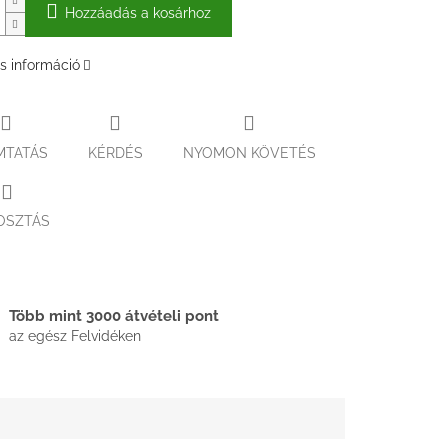
Hozzáadás a kosárhoz
s információ
MTATÁS
KÉRDÉS
NYOMON KÖVETÉS
OSZTÁS
Több mint 3000 átvételi pont
az egész Felvidéken