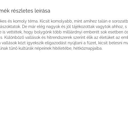
mék részletes leírása
kes és komoly téma. Kicsit komolyabb, mint amihez talán e sorozat
ászoktatok. De már elég nagyok és jól tájékozottak vagytok ahhoz, s
e is vettétek, hogy bolygónk több milliárdnyi emberét sok esetben ös
ás. Különböző vallások és hitrendszerek szerint élik az életüket az em
 vallások közt igyekszik eligazodást nyújtani a füzet, kicsit belesni m
linak tűnő kultúrák népeinek hitéletébe, hétköznapjaiba.