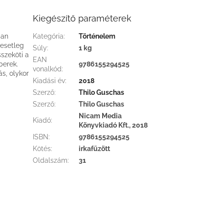
Kiegészítő paraméterek
ban
Kategória
:
Történelem
 esetleg
Súly
:
1 kg
szeköti a
EAN
berek.
9786155294525
vonalkód
:
ás, olykor
Kiadási év
:
2018
Szerző
:
Thilo Guschas
Szerző
:
Thilo Guschas
Nicam Media
Kiadó
:
Könyvkiadó Kft., 2018
ISBN
:
9786155294525
Kötés
:
irkafűzött
Oldalszám
:
31