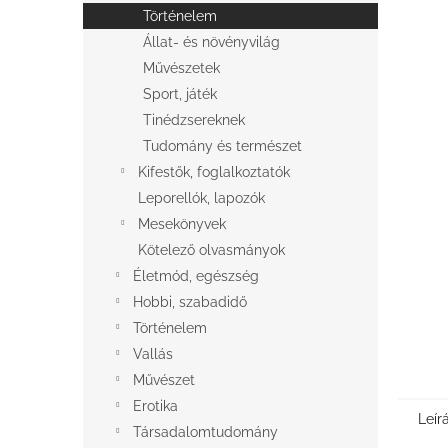
l
Történelem
Állat- és növényvilág
Művészetek
Sport, játék
Tinédzsereknek
Tudomány és természet
Kifestők, foglalkoztatók
Leporellók, lapozók
Mesekönyvek
Kötelező olvasmányok
Életmód, egészség
Hobbi, szabadidő
Történelem
Vallás
Művészet
Erotika
Leír
Társadalomtudomány