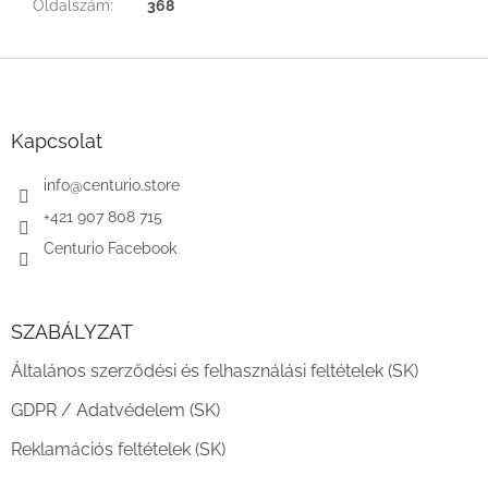
Oldalszám
:
368
L
á
b
l
Kapcsolat
é
c
info
@
centurio.store
+421 907 808 715
Centurio Facebook
SZABÁLYZAT
Általános szerződési és felhasználási feltételek (SK)
GDPR / Adatvédelem (SK)
Reklamációs feltételek (SK)