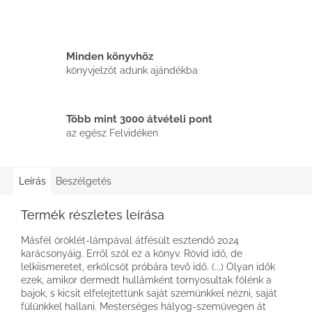
Minden könyvhöz
könyvjelzőt adunk ajándékba
Több mint 3000 átvételi pont
az egész Felvidéken
Leírás
Beszélgetés
Termék részletes leírása
Másfél öröklét-lámpával átfésült esztendő 2024
karácsonyáig. Erről szól ez a könyv. Rövid idő, de
lelkiismeretet, erkölcsöt próbára tevő idő. (...) Olyan idők
ezek, amikor dermedt hullámként tornyosultak fölénk a
bajok, s kicsit elfelejtettünk saját szemünkkel nézni, saját
fülünkkel hallani. Mesterséges hályog-szemüvegen át