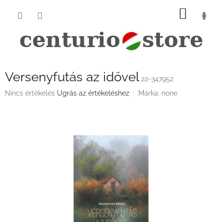
Ugrás
KOSÁ
a
fő
tartalomhoz
Versenyfutás az idővel
22-347952
A
Nincs értékelés
Ugrás az értékeléshez
Márka:
none
termék
átlagos
értékelése
5-
ből
0,0
csillag.