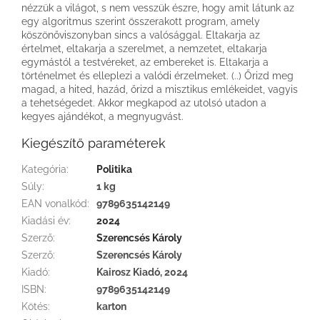
nézzük a világot, s nem vesszük észre, hogy amit látunk az
egy algoritmus szerint összerakott program, amely
köszönőviszonyban sincs a valósággal. Eltakarja az
értelmet, eltakarja a szerelmet, a nemzetet, eltakarja
egymástól a testvéreket, az embereket is. Eltakarja a
történelmet és elleplezi a valódi érzelmeket. (..) Őrizd meg
magad, a hited, hazád, őrizd a misztikus emlékeidet, vagyis
a tehetségedet. Akkor megkapod az utolsó utadon a
kegyes ajándékot, a megnyugvást.
Kiegészítő paraméterek
Kategória
:
Politika
Súly
:
1 kg
EAN vonalkód
:
9789635142149
Kiadási év
:
2024
Szerző
:
Szerencsés Károly
Szerző
:
Szerencsés Károly
Kiadó
:
Kairosz Kiadó, 2024
ISBN
:
9789635142149
Kötés
:
karton