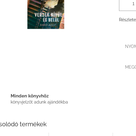
Részlete
NYO
MEG
Minden könyvhöz
könyvjelzőt adunk ajándékba
solódó termékek