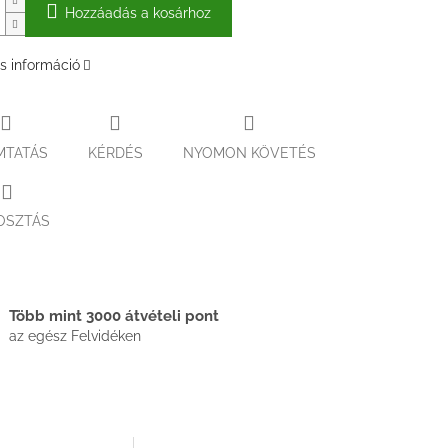
Hozzáadás a kosárhoz
s információ
MTATÁS
KÉRDÉS
NYOMON KÖVETÉS
OSZTÁS
Több mint 3000 átvételi pont
az egész Felvidéken