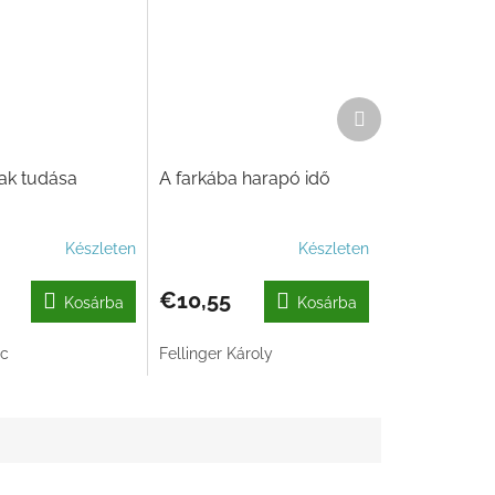
Következő
termék
ak tudása
A farkába harapó idő
Készleten
Készleten
€10,55
Kosárba
Kosárba
nc
Fellinger Károly