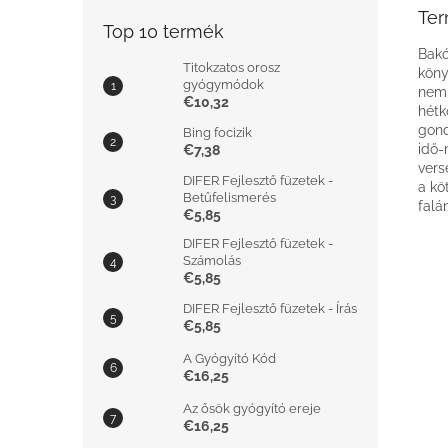
Ter
Top 10 termék
Bakó
Titokzatos orosz
köny
gyógymódok
nem 
€10,32
hétk
gond
Bing focizik
idő-
€7,38
vers
DIFER Fejlesztő füzetek -
a kö
Betűfelismerés
falá
€5,85
DIFER Fejlesztő füzetek -
Számolás
€5,85
DIFER Fejlesztő füzetek - Írás
€5,85
A Gyógyító Kód
€16,25
Az ősök gyógyító ereje
€16,25