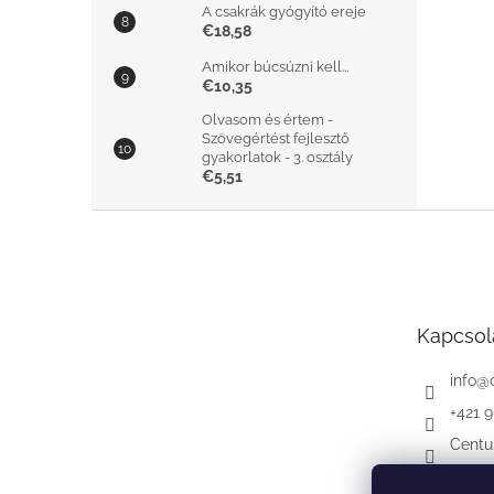
A csakrák gyógyító ereje
€18,58
Amikor búcsúzni kell...
€10,35
Olvasom és értem -
Szövegértést fejlesztő
gyakorlatok - 3. osztály
€5,51
L
á
b
l
é
Kapcsol
c
info
@
+421 
Centu