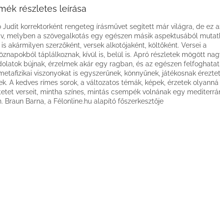
mék részletes leírása
 Judit korrektorként rengeteg írásművet segített már világra, de ez a
v, melyben a szövegalkotás egy egészen másik aspektusából mutatk
is akármilyen szerzőként, versek alkotójaként, költőként. Versei a
öznapokból táplálkoznak, kívül is, belül is. Apró részletek mögött na
olatok bújnak, érzelmek akár egy ragban, és az egészen felfoghatatl
metafizikai viszonyokat is egyszerűnek, könnyűnek, játékosnak éreztet
ek. A kedves rímes sorok, a változatos témák, képek, érzetek olyanná
tetet verseit, mintha színes, mintás csempék volnának egy mediterrá
n. Braun Barna, a Félonline.hu alapító főszerkesztője