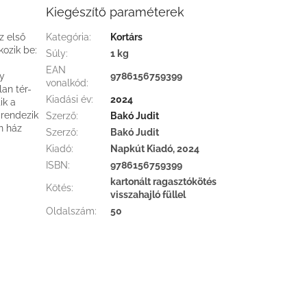
Kiegészítő paraméterek
z első
Kategória
:
Kortárs
ozik be:
Súly
:
1 kg
EAN
gy
9786156759399
vonalkód
:
an tér-
Kiadási év
:
2024
ik a
 rendezik
Szerző
:
Bakó Judit
n ház
Szerző
:
Bakó Judit
Kiadó
:
Napkút Kiadó, 2024
ISBN
:
9786156759399
kartonált ragasztókötés
Kötés
:
visszahajló füllel
Oldalszám
:
50