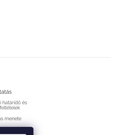
tatás
si határidő és
 feltételek
ás menete