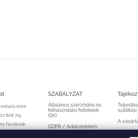
at
SZABÁLYZAT
Tájékoz
Általános szerződési és
Teljesíté
centurio.store
felhasználási feltételek
szállítási
(SK)
907 808 715
A vásárl
rio Facebook
GDPR / Adatvédelem
(SK)