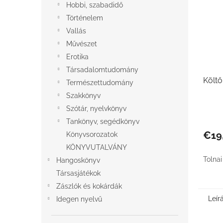
Hobbi, szabadidő
Történelem
Vallás
Művészet
Erotika
Társadalomtudomány
Költő
Természettudomány
Szakkönyv
Szótár, nyelvkönyv
Tankönyv, segédkönyv
€19
Könyvsorozatok
KÖNYVUTALVÁNY
Tolnai
Hangoskönyv
Társasjátékok
Zászlók és kokárdák
Leír
Idegen nyelvű