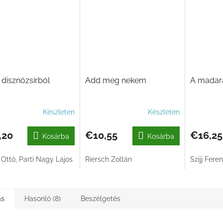
 disznózsírból
Add meg nekem
A madar
Készleten
Készleten
,20
€10,55
€16,25
Kosárba
Kosárba
 Ottó, Parti Nagy Lajos
Riersch Zoltán
Szijj Fere
ás
Hasonló (8)
Beszélgetés