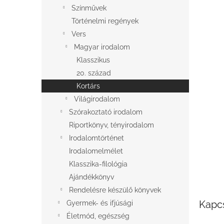
l
Színművek
Történelmi regények
Vers
Magyar irodalom
Klasszikus
20. század
Kortárs
Világirodalom
Szórakoztató irodalom
Riportkönyv, tényirodalom
Irodalomtörténet
Irodalomelmélet
Klasszika-filológia
Ajándékkönyv
Rendelésre készülő könyvek
Kapc
Gyermek- és ifjúsági
Életmód, egészség