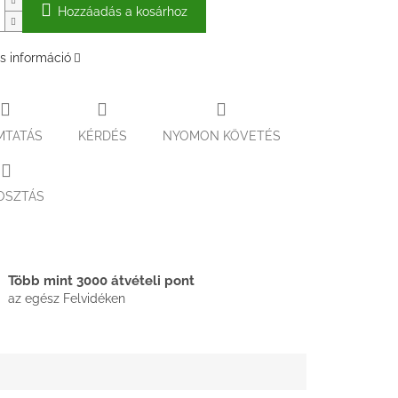
Hozzáadás a kosárhoz
s információ
MTATÁS
KÉRDÉS
NYOMON KÖVETÉS
OSZTÁS
Több mint 3000 átvételi pont
az egész Felvidéken