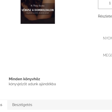
Részlete
NYO
MEG
Minden könyvhöz
könyvjelzőt adunk ajándékba
ás
Beszélgetés