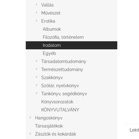
l
Vallás
Művészet
Erotika
Albumok
Filozófia, történelem
Irodalom
Egyéb
Társadalomtudomány
Természettudomány
Szakkönyv
Szótár, nyelvkönyv
Tankönyv, segédkönyv
Könyvsorozatok
KÖNYVUTALVÁNY
Hangoskönyv
Társasjátékok
Leír
Zászlók és kokárdák