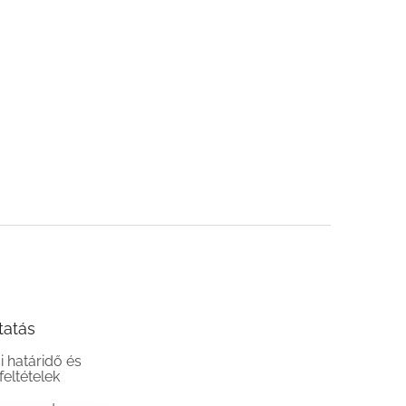
tatás
si határidő és
 feltételek