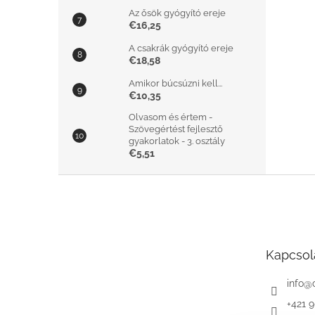
Az ősök gyógyító ereje
€16,25
A csakrák gyógyító ereje
€18,58
Amikor búcsúzni kell...
€10,35
Olvasom és értem -
Szövegértést fejlesztő
gyakorlatok - 3. osztály
€5,51
L
á
b
l
é
Kapcsol
c
info
@
+421 