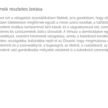
mék részletes leírása
kor ezt a válogatást összeállítottam Nektek, arra gondoltam, hogy e
tben tökéletesen megférnek együtt a mese-szerű novellák, a túlfűtöt
enként erotikus tartalommal bíró írások, és a vágyakozással teli, sze
elmes kis szösszenetek, bölcs útravalók. A Vénusz a domboldalon e
vedélyes, szerelmi történetek válogatása, amely a különböző korokb
ekre, országokba, kultúrákba repíti el az Olvasót, hogy megmutassa 
elemről és a szenvedélyről, a bujaságról, az életről, a csalódásról, a
mákról való gondolkodás mélyebb vetületeit is a különböző sztereotíp