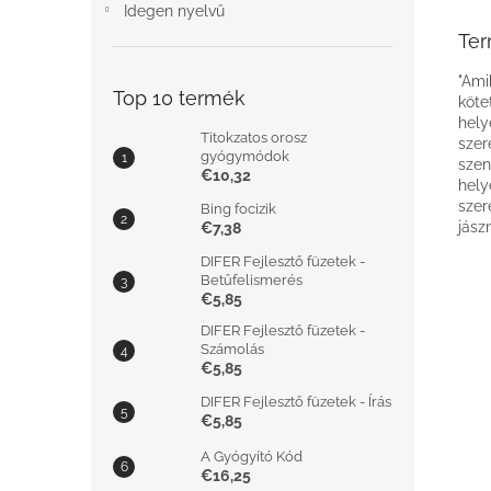
Idegen nyelvű
Ter
"Ami
Top 10 termék
köte
hely
Titokzatos orosz
szer
gyógymódok
szen
€10,32
hely
szer
Bing focizik
jász
€7,38
DIFER Fejlesztő füzetek -
Betűfelismerés
€5,85
DIFER Fejlesztő füzetek -
Számolás
€5,85
DIFER Fejlesztő füzetek - Írás
€5,85
A Gyógyító Kód
€16,25