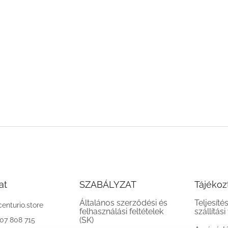
at
SZABÁLYZAT
Tájékoz
Általános szerződési és
Teljesíté
centurio.store
felhasználási feltételek
szállítási
(SK)
907 808 715