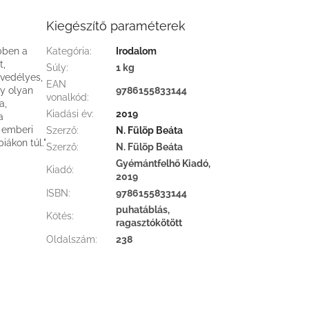
Kiegészítő paraméterek
bben a
Kategória
:
Irodalom
t,
Súly
:
1 kg
nvedélyes,
EAN
gy olyan
9786155833144
vonalkód
:
a,
Kiadási év
:
2019
a
z emberi
Szerző
:
N. Fülöp Beáta
iákon túl."
Szerző
:
N. Fülöp Beáta
Gyémántfelhő Kiadó,
Kiadó
:
2019
ISBN
:
9786155833144
puhatáblás,
Kötés
:
ragasztókötött
Oldalszám
:
238