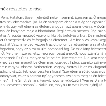
mék részletes leírása
 Pénz. Hatalom. Sosem jelentett nekem semmit. Egészen az Ő megjel
trov név elvárásokkal jár. Az én szerepem ebben a világban egyszerű:
em, és úgy kell élnem az életem, ahogyan azt apám kívánja. A jöv
írva: én irányítom majd a birodalmat. Régi értékek mentén. Régi szab
rtva. A régóta meglévő vagyonunkkal és befolyásunkkal. De mindent f
or Ő megérkezik, és felforgatja az életemet... Amikor a Volkovok keg
aszálát Vaszilij herceg kézbesíti az otthonomba, elkezdem a saját uta
ogadom, hogy ez a rózsa újra pompázni fog. De ez a lány felemész
. Ő. Mert nem szerezhetsz meg egy rózsát anélkül, hogy számítanál r
ebeznek. És Ő túl mélyen szúrt belém. Kivéreztetett. A lelkem elha
emet. És nem maradt belőlem más, csak egy hideg, számító szörnye
amin vagyok. Viharos. Verhetetlen. Vagány. Vetrov. Ha az én világom
zadozni, készülj fel, hogy veszíteni fogsz! "Szeretem a sötét, csavaros
smányokat, és ez a sorozat nyílegyenesen szólította meg az én feke
emet." - The Smut Barians Hagyd, hogy lenyűgözzön! "Ven és Diana tö
lt a kedvencek sorába." - NaNa_88, moly.hu 18 éves kortól ajánljuk!