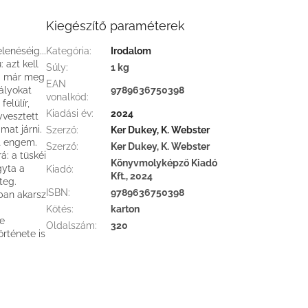
Kiegészítő paraméterek
enéséig...
Kategória
:
Irodalom
 azt kell
Súly
:
1 kg
őm már meg
EAN
ályokat
9789636750398
vonalkód
:
elülír,
Kiadási év
:
2024
yvesztett
mat járni.
Szerző
:
Ker Dukey, K. Webster
t engem.
Szerző
:
Ker Dukey, K. Webster
á: a tüskéi
Könyvmolyképző Kiadó
gyta a
Kiadó
:
Kft., 2024
teg.
ISBN
:
9789636750398
ban akarsz
Kötés
:
karton
te
Oldalszám
:
320
rténete is