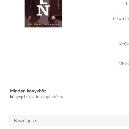
Részlete
NYO
MEG
Minden könyvhöz
könyvjelzőt adunk ajándékba
ás
Beszélgetés