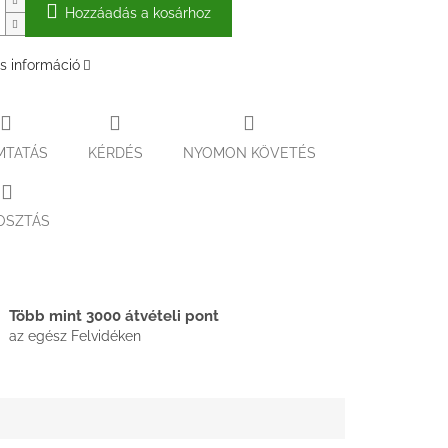
Hozzáadás a kosárhoz
s információ
MTATÁS
KÉRDÉS
NYOMON KÖVETÉS
OSZTÁS
Több mint 3000 átvételi pont
az egész Felvidéken