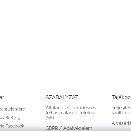
at
SZABÁLYZAT
Tájékoz
Általános szerződési és
Teljesíté
centurio.store
felhasználási feltételek
szállítási
(SK)
907 808 715
A vásárl
rio Facebook
GDPR / Adatvédelem