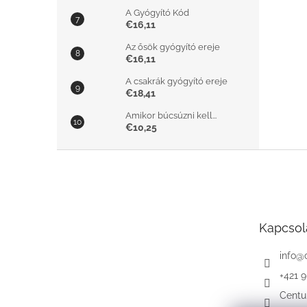
A Gyógyító Kód
€16,11
Az ősök gyógyító ereje
€16,11
A csakrák gyógyító ereje
€18,41
Amikor búcsúzni kell...
€10,25
L
á
b
l
é
Kapcsol
c
info
@
+421 
Centu