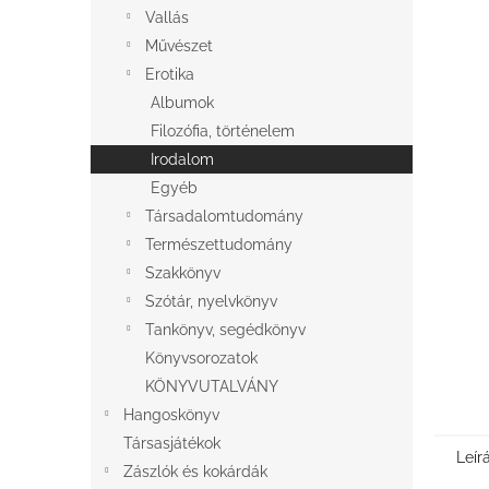
l
Vallás
Művészet
Erotika
Albumok
Filozófia, történelem
Irodalom
Egyéb
Társadalomtudomány
Természettudomány
Szakkönyv
Szótár, nyelvkönyv
Tankönyv, segédkönyv
Könyvsorozatok
KÖNYVUTALVÁNY
Hangoskönyv
Társasjátékok
Leír
Zászlók és kokárdák