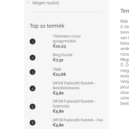
Idegen nyelvű
Ter
Nők.
Top 10 termék
A Ve
tenn
Titokzatos orosz
van 
gyógymódok
beta
€10,23
amik
rózs
Bing focizik
Megf
€7,32
Ő. Ő
Tádé
megs
€11,68
test
Venj
DIFER Fejlesztő füzetek -
játs
Betűfelismerés
olva
€5,80
szív
DIFER Fejlesztő füzetek -
beál
Számolás
€5,80
DIFER Fejlesztő füzetek - Írás
€5,80