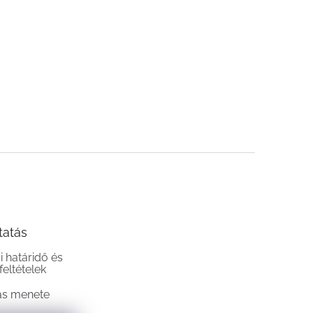
tatás
si határidő és
 feltételek
ás menete