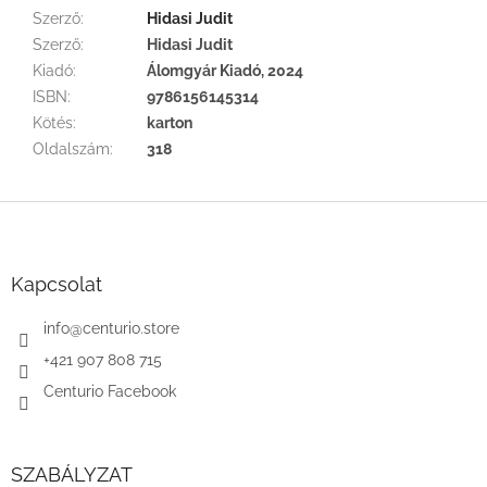
Szerző
:
Hidasi Judit
Szerző
:
Hidasi Judit
Kiadó
:
Álomgyár Kiadó, 2024
ISBN
:
9786156145314
Kötés
:
karton
Oldalszám
:
318
L
á
b
l
Kapcsolat
é
c
info
@
centurio.store
+421 907 808 715
Centurio Facebook
SZABÁLYZAT