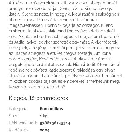
Afrikába utazó szerelme miatt, vagy elvállal egy munkát,
amelyet rendező barátja, Dénes bíz rá. Kilenc név egy
listán. Kilenc színész. Mindegyikük aláírására szükség van
ahhoz, hogy a Dénes által rendezett színdarab
megszülethessen. Hősnőnk bejárja az országot. Kilenc
emberrel találkozik, akik mind fontos üzenetet adnak át
neki. Az utazáshoz társául szegődik Lulu, az őrült barátnő
és Attila, akivel egykor szerették egymást. A kilométerek
peregnek, a regény szereplői pedig kezdik érteni, hogy ez
az utazás az egész életüket megváltoztatja. Amikor a
darab szerzője, Kovács Vera is csatlakozik a trióhoz, a
dolgok újabb fordulatot vesznek. Hidasi Judit Kilenc című
regényének bővített, átdolgozott újrakiadása egy olyan
utazásra hív, amely lelkünk legmélyére kalauzol bennünket,
miközben csodás tájakat és embereket ismerhetünk meg.
Készen állsz erre a kalandra?
Kiegészítő paraméterek
Kategória
:
Romantikus
Súly
:
1 kg
EAN vonalkód
:
9786156145314
Kiadási év
:
2024