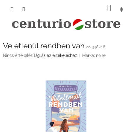
Ugrás
KOSÁ
a
fő
tartalomhoz
Véletlenül rendben van
22-348246
A
Nincs értékelés
Ugrás az értékeléshez
Márka:
none
termék
átlagos
értékelése
5-
ből
0,0
csillag.