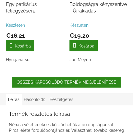
Egy patikárius
Boldogságra kényszerítve
feljegyzései 2.
- Újrakiadás
Készleten
Készleten
€16,21
€19,20
Kosárba
Kosárba
Hyuganatsu
Jud Meyrin
ÖSSZES KAPCSOLÓDÓ TERMÉK MEGJELENÍTÉSE
Leírás
Hasonló (8)
Beszélgetés
Termék részletes leírása
Néha a véletleneknek köszönhetjük a boldogságunkat
Pircsi élete fordulópontjához ér. Választhat, tovább kesereg