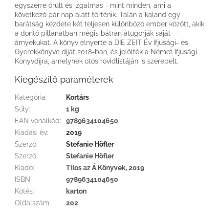
egyszerre őrült és izgalmas - mint minden, ami a
következő pár nap alatt történik. Talán a kaland egy
barátság kezdete két teljesen különböző ember között, akik
a döntő pillanatban mégis bátran átugorják saját
árnyékukat. A könyv elnyerte a DIE ZEIT Év Ifjúsági- és
Gyerekkönyve díját 2018-ban, és jelölték a Német Ifjúsági
Könyvdíjra, amelynek ötös rövidlistáján is szerepelt.
Kiegészítő paraméterek
Kategória
:
Kortárs
Súly
:
1 kg
EAN vonalkód
:
9789634104650
Kiadási év
:
2019
Szerző
:
Stefanie Höfler
Szerző
:
Stefanie Höfler
Kiadó
:
Tilos az Á Könyvek, 2019
ISBN
:
9789634104650
Kötés
:
karton
Oldalszám
:
202