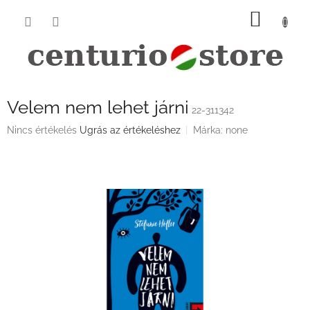
Ugrás
KOSÁ
a
fő
tartalomhoz
Velem nem lehet járni
22-311342
A
Nincs értékelés
Ugrás az értékeléshez
Márka:
none
termék
átlagos
értékelése
5-
ből
0,0
csillag.