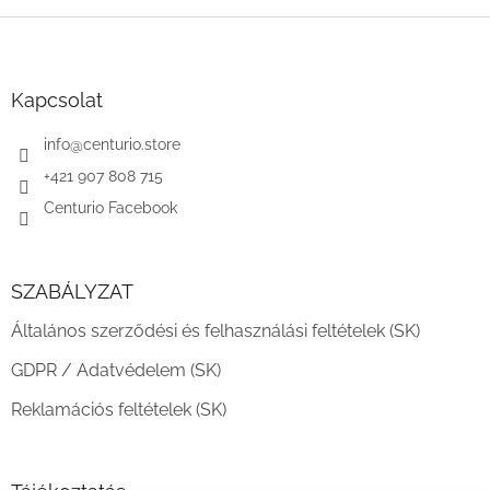
L
á
b
l
Kapcsolat
é
c
info
@
centurio.store
+421 907 808 715
Centurio Facebook
SZABÁLYZAT
Általános szerződési és felhasználási feltételek (SK)
GDPR / Adatvédelem (SK)
Reklamációs feltételek (SK)