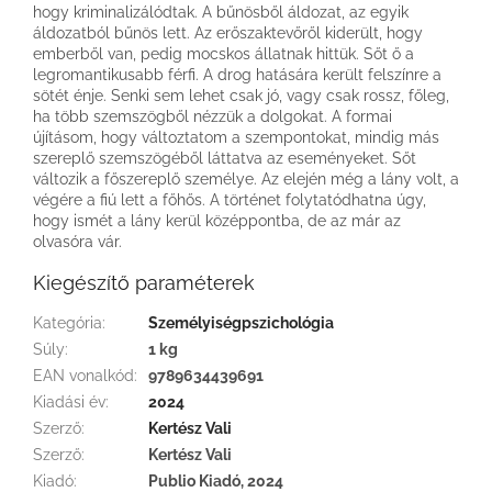
hogy kriminalizálódtak. A bűnösből áldozat, az egyik
áldozatból bűnös lett. Az erőszaktevőről kiderült, hogy
emberből van, pedig mocskos állatnak hittük. Sőt ő a
legromantikusabb férfi. A drog hatására került felszínre a
sötét énje. Senki sem lehet csak jó, vagy csak rossz, főleg,
ha több szemszögből nézzük a dolgokat. A formai
újításom, hogy változtatom a szempontokat, mindig más
szereplő szemszögéből láttatva az eseményeket. Sőt
változik a főszereplő személye. Az elején még a lány volt, a
végére a fiú lett a főhős. A történet folytatódhatna úgy,
hogy ismét a lány kerül középpontba, de az már az
olvasóra vár.
Kiegészítő paraméterek
Kategória
:
Személyiségpszichológia
Súly
:
1 kg
EAN vonalkód
:
9789634439691
Kiadási év
:
2024
Szerző
:
Kertész Vali
Szerző
:
Kertész Vali
Kiadó
:
Publio Kiadó, 2024