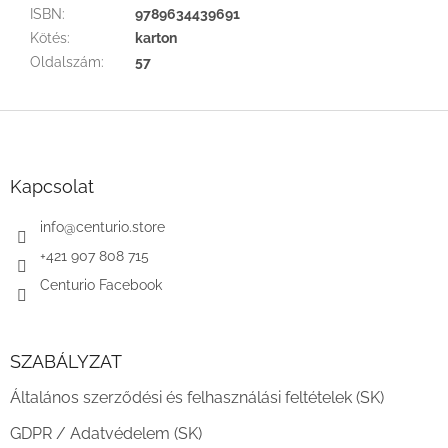
ISBN
:
9789634439691
Kötés
:
karton
Oldalszám
:
57
L
á
b
l
Kapcsolat
é
c
info
@
centurio.store
+421 907 808 715
Centurio Facebook
SZABÁLYZAT
Általános szerződési és felhasználási feltételek (SK)
GDPR / Adatvédelem (SK)