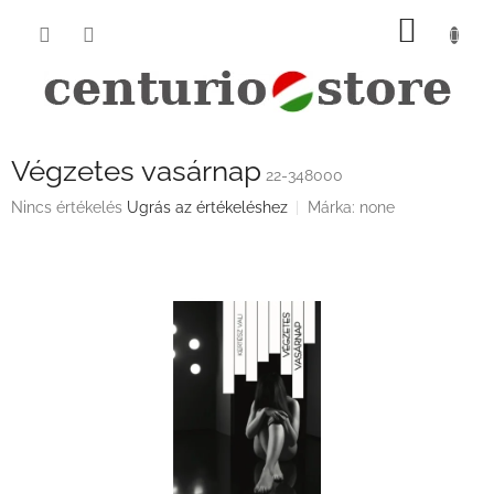
Ugrás
KOSÁ
a
fő
tartalomhoz
Végzetes vasárnap
22-348000
A
Nincs értékelés
Ugrás az értékeléshez
Márka:
none
termék
átlagos
értékelése
5-
ből
0,0
csillag.