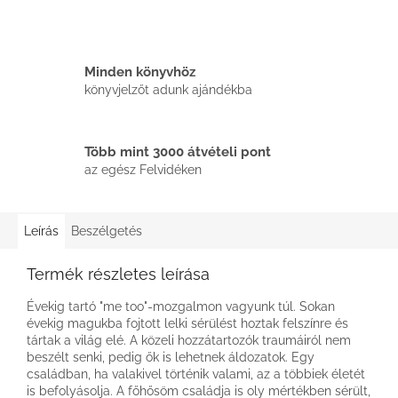
Minden könyvhöz
könyvjelzőt adunk ajándékba
Több mint 3000 átvételi pont
az egész Felvidéken
Leírás
Beszélgetés
Termék részletes leírása
Évekig tartó "me too"-mozgalmon vagyunk túl. Sokan
évekig magukba fojtott lelki sérülést hoztak felszínre és
tártak a világ elé. A közeli hozzátartozók traumáiról nem
beszélt senki, pedig ők is lehetnek áldozatok. Egy
családban, ha valakivel történik valami, az a többiek életét
is befolyásolja. A főhősöm családja is oly mértékben sérült,