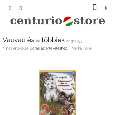
Ugrás
KOSÁ
a
fő
tartalomhoz
Vauvau és a többiek
22-314793
A
Nincs értékelés
Ugrás az értékeléshez
Márka:
none
termék
átlagos
értékelése
5-
ből
0,0
csillag.