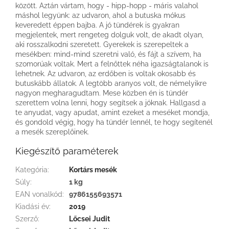
között. Aztán vártam, hogy - hipp-hopp - máris valahol
máshol legyünk: az udvaron, ahol a butuska mókus
keveredett éppen bajba. A jó tündérek is gyakran
megjelentek, mert rengeteg dolguk volt, de akadt olyan,
aki rosszalkodni szeretett. Gyerekek is szerepeltek a
mesékben: mind-mind szeretni való, és fájt a szívem, ha
szomorúak voltak. Mert a felnőttek néha igazságtalanok is
lehetnek. Az udvaron, az erdőben is voltak okosabb és
butuskább állatok. A legtöbb aranyos volt, de némelyikre
nagyon megharagudtam. Mese közben én is tündér
szerettem volna lenni, hogy segítsek a jóknak. Hallgasd a
te anyudat, vagy apudat, amint ezeket a meséket mondja,
és gondold végig, hogy ha tündér lennél, te hogy segítenél
a mesék szereplőinek.
Kiegészítő paraméterek
Kategória
:
Kortárs mesék
Súly
:
1 kg
EAN vonalkód
:
9786155693571
Kiadási év
:
2019
Szerző
:
Lőcsei Judit