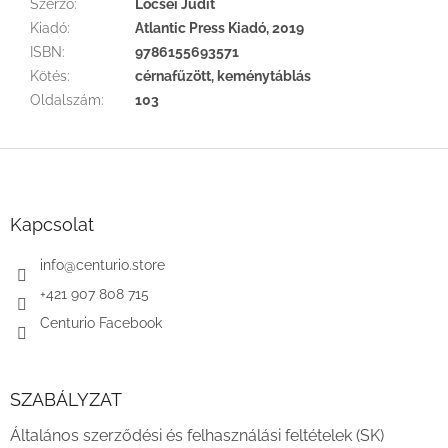
Szerző
:
Lőcsei Judit
Kiadó
:
Atlantic Press Kiadó, 2019
ISBN
:
9786155693571
Kötés
:
cérnafűzött, keménytáblás
Oldalszám
:
103
L
á
b
l
Kapcsolat
é
c
info
@
centurio.store
+421 907 808 715
Centurio Facebook
SZABÁLYZAT
Általános szerződési és felhasználási feltételek (SK)