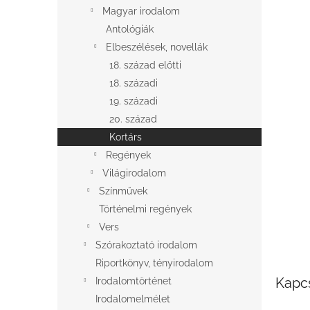
l
Magyar irodalom
Antológiák
Elbeszélések, novellák
18. század előtti
18. századi
19. századi
20. század
Kortárs
Regények
Világirodalom
Színművek
Történelmi regények
Vers
Szórakoztató irodalom
Riportkönyv, tényirodalom
Kapc
Irodalomtörténet
Irodalomelmélet