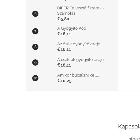
DIFER Fejlesztő füzetek -
Számolás
€5,80
A Gyógyító Kód
€16,11
Az ősök gyógyító ereje
€16,11
A csakrák gyógyító ereje
€18,41
Amikor búcsúzni kell...
€10,25
L
á
b
l
é
Kapcsol
c
info
@