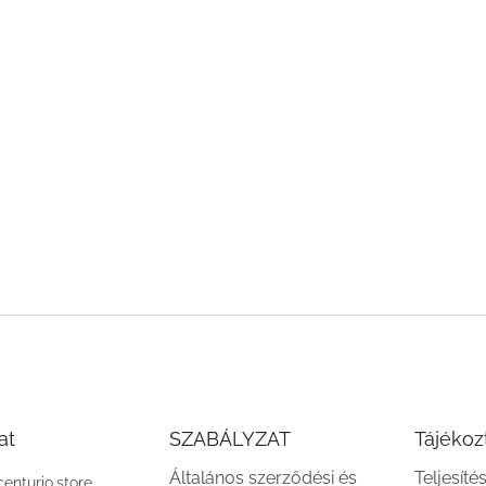
at
SZABÁLYZAT
Tájékoz
Általános szerződési és
Teljesíté
centurio.store