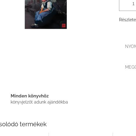
Részlete
NYO
MEG
Minden könyvhöz
könyvjelzőt adunk ajándékba
solódó termékek