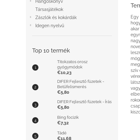
Hangoskönyv
Ter
Társasjátékok
Egy 
Zászlók és kokárdák
hogy
Idegen nyelvű
akar
egym
nagy
nove
Top 10 termék
lesz
mögö
Titokzatos orosz
megk
gyógymódok
szív
€10,23
vére
DIFER Fejlesztő füzetek -
láts
Betűfelismerés
vagy
€5,80
elbe
roko
DIFER Fejlesztő füzetek - Írás
csap
€5,80
kisz
Bing focizik
€7,32
Tádé
€11,68