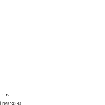
tatás
si határidő és