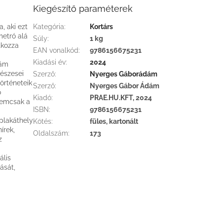
Kiegészítő paraméterek
, aki ezt
Kategória
:
Kortárs
metró alá
Súly
:
1 kg
tkozza
EAN vonalkód
:
9786156675231
Kiadási év
:
2024
dám
észesei
Szerző
:
Nyerges Gáborádám
örténeteik
Szerző
:
Nyerges Gábor Ádám
ő
Kiadó
:
PRAE.HU.KFT, 2024
nemcsak a
ISBN
:
9786156675231
 plakáthely
Kötés
:
füles, kartonált
írek,
Oldalszám
:
173
z
ális
ását,