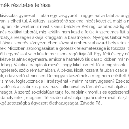
mék részletes leírása
kisiskolás gyereket - talán egy vasgyúrót - reggel halva talál az anyja
an is élheti túl. A külügyi szakértőnő szakmai hibát követ el, majd a 
 ugrani, de véletlenül mást sikerül belöknie. Két régi barátnő addig á
ás politikai táborát, míg kékülni nem kezd a fejük. A szerelmes fiút a
bátyja részegen akarja kifaggatni a barátnőjéről. Nyerges Gábor Á
lláinak ismerős környezetében köznapi emberek abszurd helyzetek r
nek. Miközben szorongásaikat a groteszk félelmetessége is fokozza, t
tt egymással való küzdelmeik sorstragédiája áll. Egy férfi és egy n
ésve találnak egymásra, amikor a hátralévő kis darab időben már 
 dobog. Valaki a papjának meséli, hogy kiket ismert föl a migránsok
ngzéséről szóló rémálmaiban. A békés, kicsit rozzant faluban csak a
zik, odavezető út nincsen. De hogyan készülnek a meg nem erősített h
is mivel foglalkoznak a Hírbástyánál - mármint ténylegesen? Ezek a
szélések a szatirikus próza hazai alkotóival és tárcaíróival vállalják a
nságot. A szerző sokoldalúan tárja föl napjaink morális és egzisztenci
dahelyzeteit, mégsem ítélkezően ábrázolja figurái determinált észjár
olgáltatottságba ágyazott élethazugságát. Závada Pál