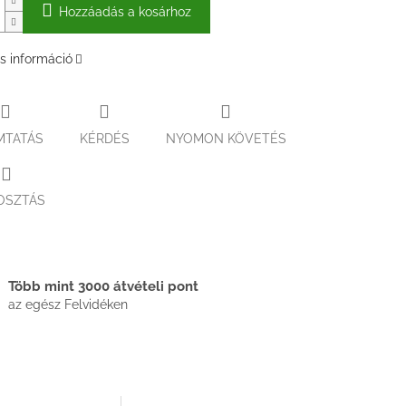
Hozzáadás a kosárhoz
s információ
MTATÁS
KÉRDÉS
NYOMON KÖVETÉS
OSZTÁS
Több mint 3000 átvételi pont
az egész Felvidéken