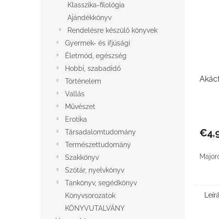
Klasszika-filológia
Ajándékkönyv
Rendelésre készülő könyvek
Gyermek- és ifjúsági
Életmód, egészség
Hobbi, szabadidő
Akácf
Történelem
Vallás
Művészet
Erotika
€4,
Társadalomtudomány
Természettudomány
Major
Szakkönyv
Szótár, nyelvkönyv
Tankönyv, segédkönyv
Leír
Könyvsorozatok
KÖNYVUTALVÁNY