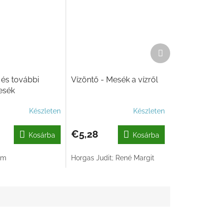
Következő
termék
 és további
Vízöntő - Mesék a vízről
esék
Készleten
Készleten
€5,28
Kosárba
Kosárba
ám
Horgas Judit; René Margit