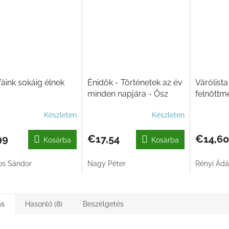
áink sokáig élnek
Énidők - Történetek az év
Várólista
minden napjára - Ősz
felnőttm
Készleten
Készleten
99
€17,54
€14,60
Kosárba
Kosárba
os Sándor
Nagy Péter
Rényi Ád
ás
Hasonló (8)
Beszélgetés