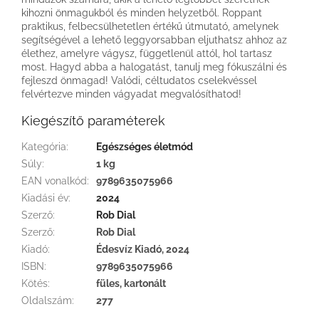
kihozni önmagukból és minden helyzetből. Roppant
praktikus, felbecsülhetetlen értékű útmutató, amelynek
segítségével a lehető leggyorsabban eljuthatsz ahhoz az
élethez, amelyre vágysz, függetlenül attól, hol tartasz
most. Hagyd abba a halogatást, tanulj meg fókuszálni és
fejleszd önmagad! Valódi, céltudatos cselekvéssel
felvértezve minden vágyadat megvalósíthatod!
Kiegészítő paraméterek
Kategória
:
Egészséges életmód
Súly
:
1 kg
EAN vonalkód
:
9789635075966
Kiadási év
:
2024
Szerző
:
Rob Dial
Szerző
:
Rob Dial
Kiadó
:
Édesvíz Kiadó, 2024
ISBN
:
9789635075966
Kötés
:
füles, kartonált
Oldalszám
:
277