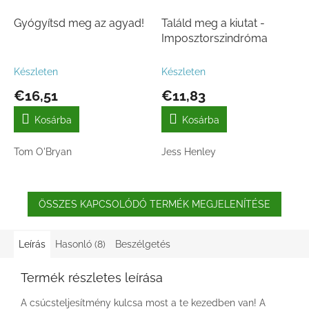
Gyógyítsd meg az agyad!
Találd meg a kiutat -
Imposztorszindróma
Készleten
Készleten
€16,51
€11,83
Kosárba
Kosárba
Tom O'Bryan
Jess Henley
ÖSSZES KAPCSOLÓDÓ TERMÉK MEGJELENÍTÉSE
Leírás
Hasonló (8)
Beszélgetés
Termék részletes leírása
A csúcsteljesítmény kulcsa most a te kezedben van! A