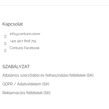
L
á
b
l
Kapcsolat
é
c
info
@
centurio.store
+421 907 808 715
Centurio Facebook
SZABÁLYZAT
Általános szerződési és felhasználási feltételek (SK)
GDPR / Adatvédelem (SK)
Reklamációs feltételek (SK)