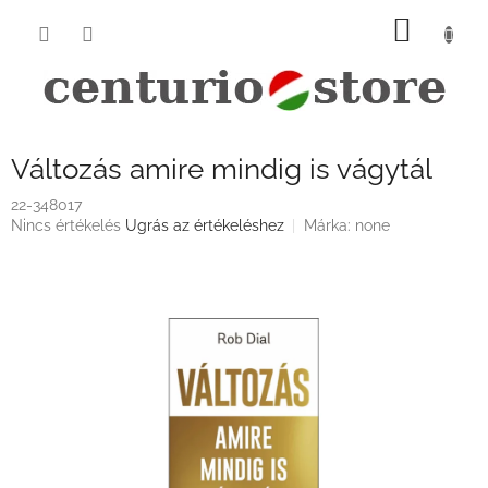
Ugrás
KOSÁ
a
fő
tartalomhoz
Változás amire mindig is vágytál
22-348017
A
Nincs értékelés
Ugrás az értékeléshez
Márka:
none
termék
átlagos
értékelése
5-
ből
0,0
csillag.