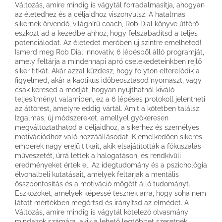
Változás, amire mindig is vágytál forradalmasítja, ahogyan
az életedhez és a céljaidhoz viszonyulsz. A hatalmas
sikernek örvendő, világhírű coach, Rob Dial könyve úttörő
eszközt ad a kezedbe ahhoz, hogy felszabadítsd a teljes
potenciálodat. Az életedet merőben új szintre emelheted!
Ismerd meg Rob Dial innovatív, 6 lépésből álló programját,
amely feltárja a mindennapi apró cselekedeteinkben rejlő
siker titkát. Akár azzal küzdesz, hogy folyton elterelődik a
figyelmed, akár a kaotikus időbeosztásod nyomaszt, vagy
csak keresed a módját, hogyan nyújthatnál kiváló
teljesítményt valamiben, ez a 6 lépéses protokoll jelentheti
az áttörést, amelyre eddig vártál. Amit a kötetben találsz:
Izgalmas, új módszereket, amellyel gyökeresen
megváltoztathatod a céljaidhoz, a sikerhez és személyes
motivációdhoz való hozzáállásodat. Kiemelkedően sikeres
emberek nagy erejű titkait, akik elsajátították a fókuszálás
művészetét, úrrá lettek a halogatáson, és rendkívüli
eredményeket értek el. Az idegtudomány és a pszichológia
élvonalbeli kutatásait, amelyek feltárják a mentális
összpontosítás és a motiváció mögött álló tudományt.
Eszközöket, amelyek képessé tesznek arra, hogy soha nem
látott mértékben megértsd és irányítsd az elmédet. A
Változás, amire mindig is vágytál kötelező olvasmány
mindazok számára, akik a lehető legtöbbet szeretnék