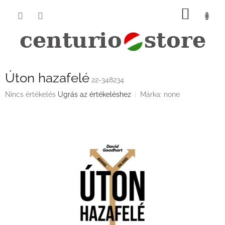
Ugrás
KOSÁ
a
fő
tartalomhoz
Úton hazafelé
22-348234
A
Nincs értékelés
Ugrás az értékeléshez
Márka:
none
termék
átlagos
értékelése
5-
ből
0,0
csillag.