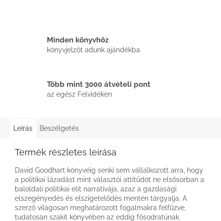
Minden könyvhöz
könyvjelzőt adunk ajándékba
Több mint 3000 átvételi pont
az egész Felvidéken
Leírás
Beszélgetés
Termék részletes leírása
David Goodhart könyvéig senki sem vállalkozott arra, hogy
a politikai lázadást mint választói attitűdöt ne elsősorban a
baloldali politikai elit narratívája, azaz a gazdasági
elszegényedés és elszigetelődés mentén tárgyalja. A
szerző világosan meghatározott fogalmakra felfűzve,
tudatosan szakít könyvében az eddig fősodratúnak