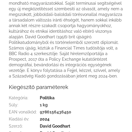
mondható magyarázatokkal. Saját terminusai segítségével
egy új megközelítéssel szembesíti az olvasót, amely nem a
megszokott, jobboldali-baloldali törésvonallal magyarázza
a társadalom változás iránti éhségét, hanem sokkal inkább
annak két részre szakadt csoportja hagyományokhoz,
kultúrához és etnikai identitáshoz való eltérő viszonya
alapján. David Goodhart (1956) brit újságíró.
Politikatudományból és történelemből szerzett diplomát.
Számos újság, köztük a Financial Times tudósítója volt, a
BBC Radio 4 szerkesztője. Saját hírelemzőportálja a
Prospect, 2017 óta a Policy Exchange kutatóintézet
demográfiai, bevándorlási és integrációs egységének
vezetője. E könyv folytatása a Fejjel, kézzel, szívvel, amely
a Századvég Kiadó gondozásában jelent meg 2024-ben.
Kiegészítő paraméterek
Kategória
:
Politika
Súly
:
1 kg
EAN vonalkód
:
9786156436450
Kiadási év
:
2024
Szerző
:
David Goodhart