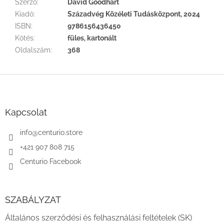
Szerző
:
David Goodhart
Kiadó
:
Századvég Közéleti Tudásközpont, 2024
ISBN
:
9786156436450
Kötés
:
füles, kartonált
Oldalszám
:
368
L
á
b
l
Kapcsolat
é
c
info
@
centurio.store
+421 907 808 715
Centurio Facebook
SZABÁLYZAT
Általános szerződési és felhasználási feltételek (SK)