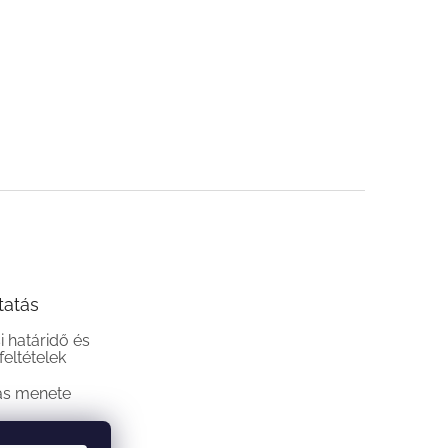
tatás
si határidő és
 feltételek
ás menete