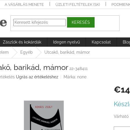
A VÁSÁRLÁS MENETE
ÜZLETI FELTÉTELEK (SK)
PODMIEN
KERESÉS
Zászlók és kokárdák
Idegen nyelvű
Kapcsolat
Blo
nelem
Egyéb
Utcakő, barikád, mámor
akő, barikád, mámor
22-348411
rtékelés
Ugrás az értékeléshez
Márka:
none
€14
ése
Egységá
Készl
Várható 