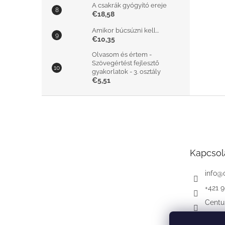
A csakrák gyógyító ereje
€18,58
Amikor búcsúzni kell...
€10,35
Olvasom és értem -
Szövegértést fejlesztő
gyakorlatok - 3. osztály
€5,51
L
á
b
l
é
Kapcsol
c
info
@
+421 
Centu