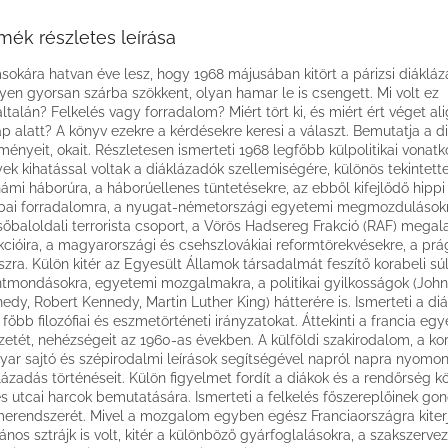
mék részletes leírása
okára hatvan éve lesz, hogy 1968 májusában kitört a párizsi diákláz
yen gyorsan szárba szökkent, olyan hamar le is csengett. Mi volt ez
ltalán? Felkelés vagy forradalom? Miért tört ki, és miért ért véget al
p alatt? A könyv ezekre a kérdésekre keresi a választ. Bemutatja a d
ményeit, okait. Részletesen ismerteti 1968 legfőbb külpolitikai vonatk
ek kihatással voltak a diáklázadók szellemiségére, különös tekintette
námi háborúra, a háborúellenes tüntetésekre, az ebből kifejlődő hippi
bai forradalomra, a nyugat-németországi egyetemi megmozdulásokr
sőbaloldali terrorista csoport, a Vörös Hadsereg Frakció (RAF) megal
kcióira, a magyarországi és csehszlovákiai reformtörekvésekre, a prá
szra. Külön kitér az Egyesült Államok társadalmát feszítő korabeli sú
ntmondásokra, egyetemi mozgalmakra, a politikai gyilkosságok (John
edy, Robert Kennedy, Martin Luther King) hátterére is. Ismerteti a di
 főbb filozófiai és eszmetörténeti irányzatokat. Áttekinti a francia eg
zetét, nehézségeit az 1960-as években. A külföldi szakirodalom, a ko
ar sajtó és szépirodalmi leírások segítségével napról napra nyomon
lázadás történéseit. Külön figyelmet fordít a diákok és a rendőrség kö
s utcai harcok bemutatására. Ismerteti a felkelés főszereplőinek gond
erendszerét. Mivel a mozgalom egyben egész Franciaországra kiter
lános sztrájk is volt, kitér a különböző gyárfoglalásokra, a szakszerve