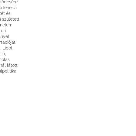
ködésére.
örténészi
tét és
 született
énelem
ori
nnyel
tációját.
. Lipót
ió,
colas
ál látott
politikai