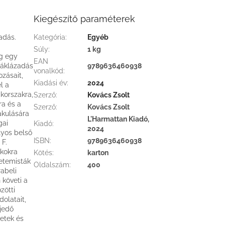
Kiegészítő paraméterek
adás.
Kategória
:
Egyéb
Súly
:
1 kg
ig egy
EAN
iáklázadás
9789636460938
vonalkód
:
ozásait,
Kiadási év
:
2024
l a
 korszakra,
Szerző
:
Kovács Zsolt
a és a
Szerző
:
Kovács Zsolt
akulására
L'Harmattan Kiadó,
gai
Kiadó
:
2024
lyos belső
ISBN
:
9789636460938
 F.
ákokra
Kötés
:
karton
yetemisták
Oldalszám
:
400
rabeli
 követi a
zötti
olatait,
jedő
zetek és