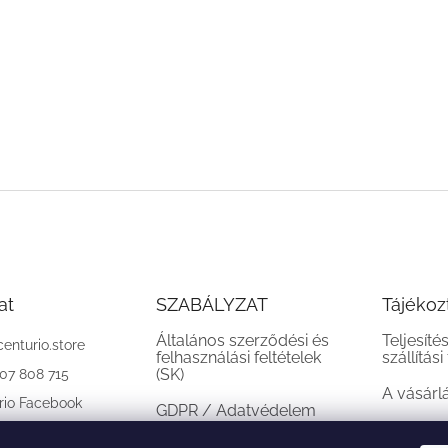
at
SZABÁLYZAT
Tájékoz
Általános szerződési és
Teljesíté
centurio.store
felhasználási feltételek
szállítási
(SK)
907 808 715
A vásárl
rio Facebook
GDPR / Adatvédelem
(SK)