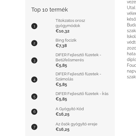
veze
Utal
Top 10 termék
véle
késő
Titokzatos orosz
Buda
gyógymódok
szak
€10,32
Isko
Bing focizik
védt
€7,38
2020
hata
DIFER Fejlesztő füzetek -
dipl
Betűfelismerés
€5,85
Fouq
napv
DIFER Fejlesztő füzetek -
szak
Számolás
€5,85
DIFER Fejlesztő füzetek - Írás
€5,85
A Gyógyító Kód
€16,25
Az ősök gyógyító ereje
€16,25