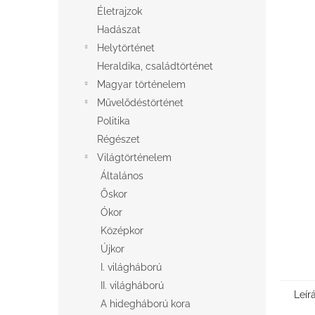
l
Életrajzok
Hadászat
Helytörténet
Heraldika, családtörténet
Magyar történelem
Művelődéstörténet
Politika
Régészet
Világtörténelem
Általános
Őskor
Ókor
Középkor
Újkor
I. világháború
II. világháború
Leír
A hidegháború kora