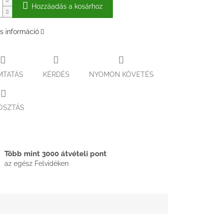
Hozzáadás a kosárhoz
s információ
MTATÁS
KÉRDÉS
NYOMON KÖVETÉS
OSZTÁS
Több mint 3000 átvételi pont
az egész Felvidéken