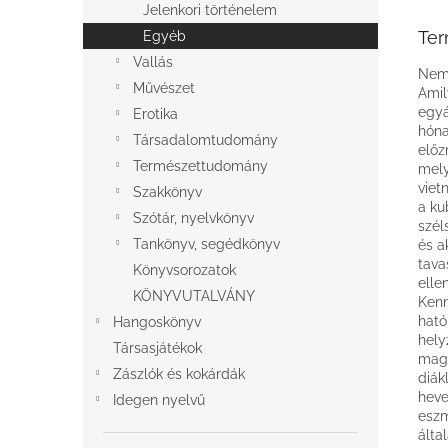
Jelenkori történelem
Ter
Egyéb
Vallás
Nems
Művészet
Amil
egyá
Erotika
hóna
Társadalomtudomány
előz
Természettudomány
mely
viet
Szakkönyv
a ku
Szótár, nyelvkönyv
szél
Tankönyv, segédkönyv
és a
tava
Könyvsorozatok
elle
KÖNYVUTALVÁNY
Kenn
ható
Hangoskönyv
hely
Társasjátékok
magy
Zászlók és kokárdák
diák
heve
Idegen nyelvű
eszm
álta