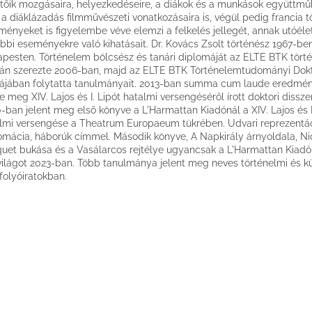
tőik mozgásaira, helyezkedéseire, a diákok és a munkások együttmű
 a diáklázadás filmművészeti vonatkozásaira is, végül pedig francia t
ményeket is figyelembe véve elemzi a felkelés jellegét, annak utóéle
bbi eseményekre való kihatásait. Dr. Kovács Zsolt történész 1967-ben
pesten. Történelem bölcsész és tanári diplomáját az ELTE BTK tört
án szerezte 2006-ban, majd az ELTE BTK Történelemtudományi Dokt
lájában folytatta tanulmányait. 2013-ban summa cum laude eredmé
e meg XIV. Lajos és I. Lipót hatalmi versengéséről írott doktori disszer
-ban jelent meg első könyve a L'Harmattan Kiadónál a XIV. Lajos és I
lmi versengése a Theatrum Europaeum tükrében. Udvari reprezentác
omácia, háborúk címmel. Második könyve, A Napkirály árnyoldala, Ni
uet bukása és a Vasálarcos rejtélye ugyancsak a L'Harmattan Kiadón
ilágot 2023-ban. Több tanulmánya jelent meg neves történelmi és kül
folyóiratokban.