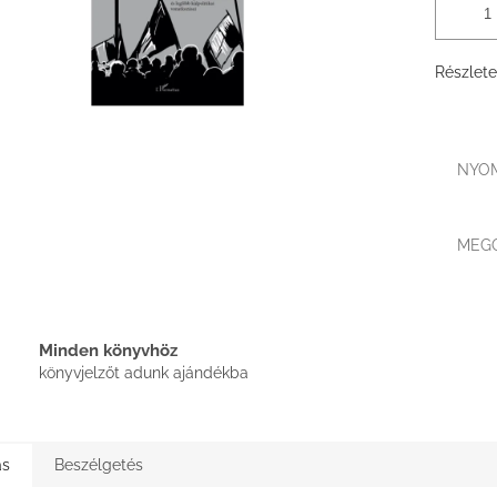
Részlete
NYO
MEG
Minden könyvhöz
könyvjelzőt adunk ajándékba
ás
Beszélgetés