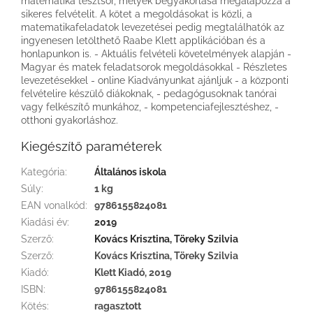
matematika tesztsor, melyek begyakorlása megalapozza a
sikeres felvételit. A kötet a megoldásokat is közli, a
matematikafeladatok levezetései pedig megtalálhatók az
ingyenesen letölthető Raabe Klett applikációban és a
honlapunkon is. - Aktuális felvételi követelmények alapján -
Magyar és matek feladatsorok megoldásokkal - Részletes
levezetésekkel - online Kiadványunkat ajánljuk - a központi
felvételire készülő diákoknak, - pedagógusoknak tanórai
vagy felkészítő munkához, - kompetenciafejlesztéshez, -
otthoni gyakorláshoz.
Kiegészítő paraméterek
Kategória
:
Általános iskola
Súly
:
1 kg
EAN vonalkód
:
9786155824081
Kiadási év
:
2019
Szerző
:
Kovács Krisztina, Töreky Szilvia
Szerző
:
Kovács Krisztina, Töreky Szilvia
Kiadó
:
Klett Kiadó, 2019
ISBN
:
9786155824081
Kötés
:
ragasztott