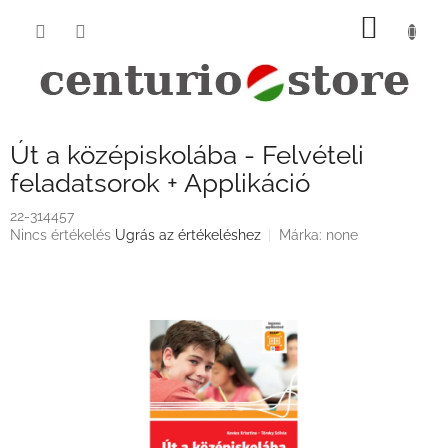
Ugrás
KOSÁ
a
fő
tartalomhoz
Út a középiskolába - Felvételi
feladatsorok + Applikáció
22-314457
A
Nincs értékelés
Ugrás az értékeléshez
Márka:
none
termék
átlagos
értékelése
5-
ből
0,0
csillag.