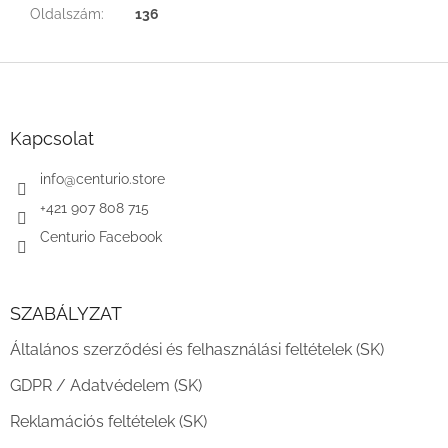
Oldalszám
:
136
L
á
b
l
Kapcsolat
é
c
info
@
centurio.store
+421 907 808 715
Centurio Facebook
SZABÁLYZAT
Általános szerződési és felhasználási feltételek (SK)
GDPR / Adatvédelem (SK)
Reklamációs feltételek (SK)