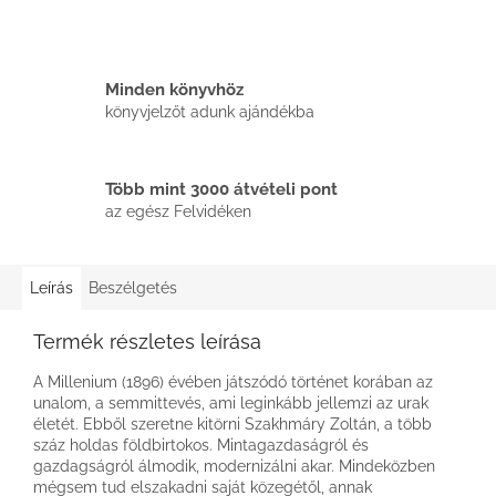
Minden könyvhöz
könyvjelzőt adunk ajándékba
Több mint 3000 átvételi pont
az egész Felvidéken
Leírás
Beszélgetés
Termék részletes leírása
A Millenium (1896) évében játszódó történet korában az
unalom, a semmittevés, ami leginkább jellemzi az urak
életét. Ebből szeretne kitörni Szakhmáry Zoltán, a több
száz holdas földbirtokos. Mintagazdaságról és
gazdagságról álmodik, modernizálni akar. Mindeközben
mégsem tud elszakadni saját közegétől, annak