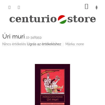
Ugrás
KOSÁ
a
fő
tartalomhoz
Úri muri
22-348959
A
Nincs értékelés
Ugrás az értékeléshez
Márka:
none
termék
átlagos
értékelése
5-
ből
0,0
csillag.