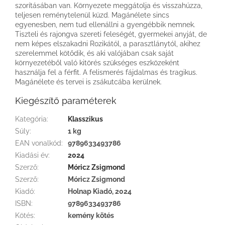
szorításában van. Környezete meggátolja és visszahúzza,
teljesen reménytelenül küzd. Magánélete sincs
egyenesben, nem tud ellenállni a gyengébbik nemnek.
Tiszteli és rajongva szereti feleségét, gyermekei anyját, de
nem képes elszakadni Rozikától, a parasztlánytól, akihez
szerelemmel kötődik, és aki valójában csak saját
környezetéből való kitörés szükséges eszközeként
használja fel a férfit. A felismerés fájdalmas és tragikus.
Magánélete és tervei is zsákutcába kerülnek.
Kiegészítő paraméterek
Kategória
:
Klasszikus
Súly
:
1 kg
EAN vonalkód
:
9789633493786
Kiadási év
:
2024
Szerző
:
Móricz Zsigmond
Szerző
:
Móricz Zsigmond
Kiadó
:
Holnap Kiadó, 2024
ISBN
:
9789633493786
Kötés
:
kemény kötés