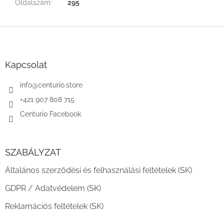
Oldalszám
:
295
L
á
b
l
Kapcsolat
é
c
info
@
centurio.store
+421 907 808 715
Centurio Facebook
SZABÁLYZAT
Általános szerződési és felhasználási feltételek (SK)
GDPR / Adatvédelem (SK)
Reklamációs feltételek (SK)