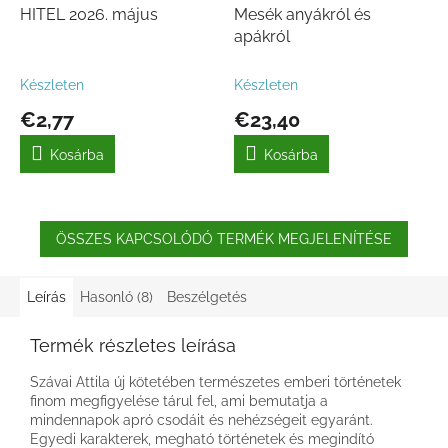
HITEL 2026. május
Mesék anyákról és
apákról
Készleten
Készleten
€2,77
€23,40
Kosárba
Kosárba
ÖSSZES KAPCSOLÓDÓ TERMÉK MEGJELENÍTÉSE
Leírás
Hasonló (8)
Beszélgetés
Termék részletes leírása
Szávai Attila új kötetében természetes emberi történetek
finom megfigyelése tárul fel, ami bemutatja a
mindennapok apró csodáit és nehézségeit egyaránt.
Egyedi karakterek, megható történetek és megindító