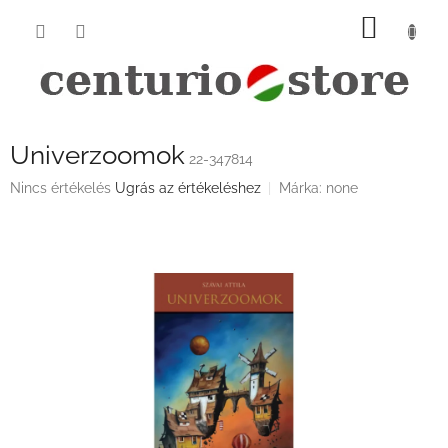
Ugrás
KOSÁ
a
fő
tartalomhoz
Univerzoomok
22-347814
A
Nincs értékelés
Ugrás az értékeléshez
Márka:
none
termék
átlagos
értékelése
5-
ből
0,0
csillag.