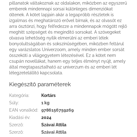
pillanatok váltakoznak az oldalakon, miközben az egyszerű
emberek mindennapi sorsai különleges dimenziókat
öltenek. A kötet lapjain akár a legapróbb részletek is
izgalmas és meghatározó erővel bírnak, és az olvasót ez
arra ösztönzi, hogy felfedezze a mindennapok mögött rejlő
meghitt szépséget és megindító sorsokat. A szövegeket
olvasva lehetőség nyílik elmerülni az emberi lélek
bonyolultságában és sokszínűségében, miközben feltárul
egy varázslatos Univerzoom, amely minden ember sorsát
összeköti a világegyetem létezésével. Ez a kötet nem
csupán novellákat, hanem egy teljes élményt nyújt, amely
által megtapasztalható az univerzum és az emberi lét
lélegzetelállító kapcsolata.
Kiegészítő paraméterek
Kategória
:
Kortárs
Súly
:
1 kg
EAN vonalkód
:
9786156759269
Kiadási év
:
2024
Szerző
:
Szávai Attila
Szerző
:
Szávai Attila