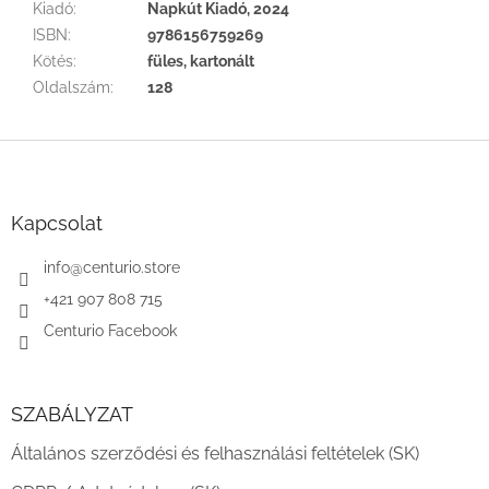
Kiadó
:
Napkút Kiadó, 2024
ISBN
:
9786156759269
Kötés
:
füles, kartonált
Oldalszám
:
128
L
á
b
l
Kapcsolat
é
c
info
@
centurio.store
+421 907 808 715
Centurio Facebook
SZABÁLYZAT
Általános szerződési és felhasználási feltételek (SK)