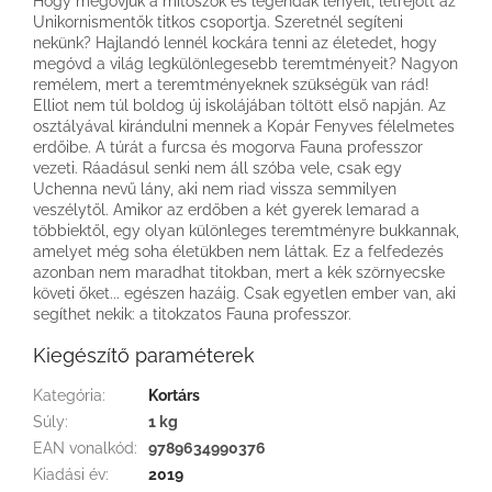
Hogy megóvjuk a mítoszok és legendák lényeit, létrejött az
Unikornismentők titkos csoportja. Szeretnél segíteni
nekünk? Hajlandó lennél kockára tenni az életedet, hogy
megóvd a világ legkülönlegesebb teremtményeit? Nagyon
remélem, mert a teremtményeknek szükségük van rád!
Elliot nem túl boldog új iskolájában töltött első napján. Az
osztályával kirándulni mennek a Kopár Fenyves félelmetes
erdőibe. A túrát a furcsa és mogorva Fauna professzor
vezeti. Ráadásul senki nem áll szóba vele, csak egy
Uchenna nevű lány, aki nem riad vissza semmilyen
veszélytől. Amikor az erdőben a két gyerek lemarad a
többiektől, egy olyan különleges teremtményre bukkannak,
amelyet még soha életükben nem láttak. Ez a felfedezés
azonban nem maradhat titokban, mert a kék szörnyecske
követi őket... egészen hazáig. Csak egyetlen ember van, aki
segíthet nekik: a titokzatos Fauna professzor.
Kiegészítő paraméterek
Kategória
:
Kortárs
Súly
:
1 kg
EAN vonalkód
:
9789634990376
Kiadási év
:
2019