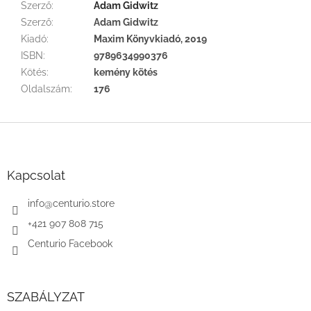
Szerző
:
Adam Gidwitz
Szerző
:
Adam Gidwitz
Kiadó
:
Maxim Könyvkiadó, 2019
ISBN
:
9789634990376
Kötés
:
kemény kötés
Oldalszám
:
176
L
á
b
l
Kapcsolat
é
c
info
@
centurio.store
+421 907 808 715
Centurio Facebook
SZABÁLYZAT