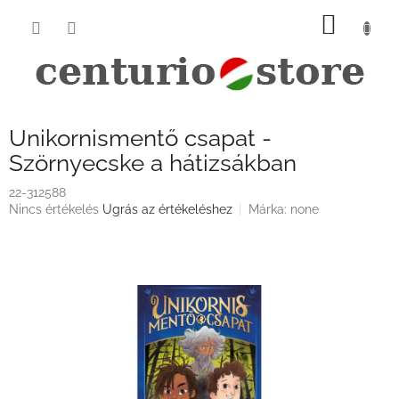
Ugrás
KOSÁ
a
fő
tartalomhoz
Unikornismentő csapat -
Szörnyecske a hátizsákban
22-312588
A
Nincs értékelés
Ugrás az értékeléshez
Márka:
none
termék
átlagos
értékelése
5-
ből
0,0
csillag.