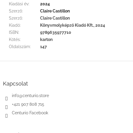
Kiadási év
:
2024
Szerző
:
Claire Castillon
Szerző
:
Claire Castillon
Kiadó
:
Könyvmolyképző Kiadó Kft., 2024
ISBN
:
9789635977710
Kötés
:
karton
Oldalszám
:
147
L
á
b
l
Kapcsolat
é
c
info
@
centurio.store
+421 907 808 715
Centurio Facebook