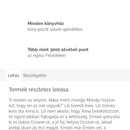
Minden könyvhöz
könyvjelzőt adunk ajándékba
Több mint 3000 átvételi pont
az egész Felvidéken
Leírás
Beszélgetés
Termék részletes leírása
"A testem az enyém. Akkor miért mondja Mondjo folyton
azt, hogy én az övé vagyok?" Lili tizenöt éves. Lili tízéves
kora óta Anna is. Lili nem akarta, hogy Anna beleköltözzön,
és egyre jobban fojtogatja ez a kettősség. Emiatt gúnyolta
ki és dobta Octave-ot, a jó fej, helyes Octave-ot, akivel
pedig olyan jól érzi magát. Emiatt már Émilie-vel, a