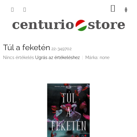
Ugrás
KOSÁ
a
fő
tartalomhoz
Túl a feketén
22-349702
A
Nincs értékelés
Ugrás az értékeléshez
Márka:
none
termék
átlagos
értékelése
5-
ből
0,0
csillag.