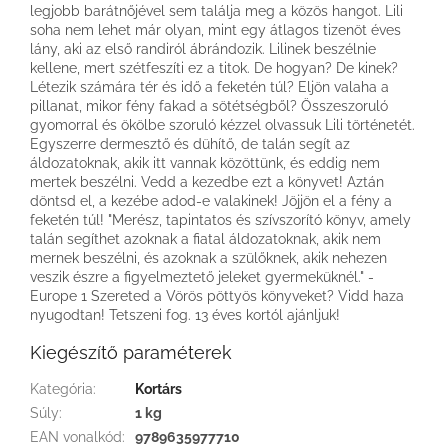
legjobb barátnőjével sem találja meg a közös hangot. Lili
soha nem lehet már olyan, mint egy átlagos tizenöt éves
lány, aki az első randiról ábrándozik. Lilinek beszélnie
kellene, mert szétfeszíti ez a titok. De hogyan? De kinek?
Létezik számára tér és idő a feketén túl? Eljön valaha a
pillanat, mikor fény fakad a sötétségből? Összeszoruló
gyomorral és ökölbe szoruló kézzel olvassuk Lili történetét.
Egyszerre dermesztő és dühítő, de talán segít az
áldozatoknak, akik itt vannak közöttünk, és eddig nem
mertek beszélni. Vedd a kezedbe ezt a könyvet! Aztán
döntsd el, a kezébe adod-e valakinek! Jöjjön el a fény a
feketén túl! "Merész, tapintatos és szívszorító könyv, amely
talán segíthet azoknak a fiatal áldozatoknak, akik nem
mernek beszélni, és azoknak a szülőknek, akik nehezen
veszik észre a figyelmeztető jeleket gyermeküknél." -
Europe 1 Szereted a Vörös pöttyös könyveket? Vidd haza
nyugodtan! Tetszeni fog. 13 éves kortól ajánljuk!
Kiegészítő paraméterek
Kategória
:
Kortárs
Súly
:
1 kg
EAN vonalkód
:
9789635977710