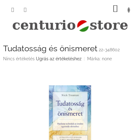
Ugrás
KOSÁ
a
fő
tartalomhoz
Tudatosság és önismeret
22-348602
A
Nincs értékelés
Ugrás az értékeléshez
Márka:
none
termék
átlagos
értékelése
5-
ből
0,0
csillag.