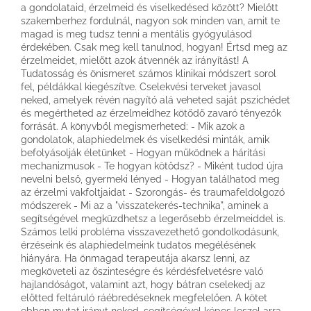
a gondolataid, érzelmeid és viselkedésed között? Mielőtt
szakemberhez fordulnál, nagyon sok minden van, amit te
magad is meg tudsz tenni a mentális gyógyulásod
érdekében. Csak meg kell tanulnod, hogyan! Értsd meg az
érzelmeidet, mielőtt azok átvennék az irányítást! A
Tudatosság és önismeret számos klinikai módszert sorol
fel, példákkal kiegészítve. Cselekvési terveket javasol
neked, amelyek révén nagyító alá veheted saját pszichédet
és megértheted az érzelmeidhez kötődő zavaró tényezők
forrását. A könyvből megismerheted: - Mik azok a
gondolatok, alaphiedelmek és viselkedési minták, amik
befolyásolják életünket - Hogyan működnek a hárítási
mechanizmusok - Te hogyan kötődsz? - Miként tudod újra
nevelni belső, gyermeki lényed - Hogyan találhatod meg
az érzelmi vakfoltjaidat - Szorongás- és traumafeldolgozó
módszerek - Mi az a "visszatekerés-technika", aminek a
segítségével megküzdhetsz a legerősebb érzelmeiddel is.
Számos lelki probléma visszavezethető gondolkodásunk,
érzéseink és alaphiedelmeink tudatos megélésének
hiányára. Ha önmagad terapeutája akarsz lenni, az
megköveteli az őszinteségre és kérdésfelvetésre való
hajlandóságot, valamint azt, hogy bátran cselekedj az
előtted feltáruló ráébredéseknek megfelelően. A kötet
ebben mutat irányt neked, segítségével képes leszel arra,