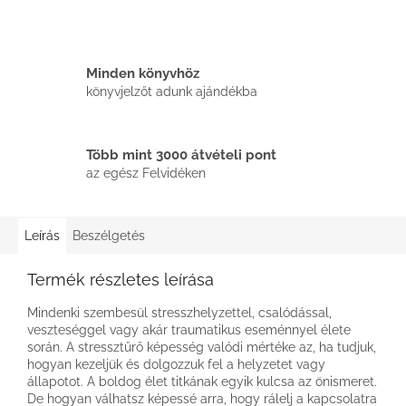
Minden könyvhöz
könyvjelzőt adunk ajándékba
Több mint 3000 átvételi pont
az egész Felvidéken
Leírás
Beszélgetés
Termék részletes leírása
Mindenki szembesül stresszhelyzettel, csalódással,
veszteséggel vagy akár traumatikus eseménnyel élete
során. A stressztűrő képesség valódi mértéke az, ha tudjuk,
hogyan kezeljük és dolgozzuk fel a helyzetet vagy
állapotot. A boldog élet titkának egyik kulcsa az önismeret.
De hogyan válhatsz képessé arra, hogy rálelj a kapcsolatra