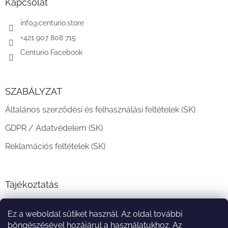
l
Kapcsolat
é
c
info
@
centurio.store
+421 907 808 715
Centurio Facebook
SZABÁLYZAT
Általános szerződési és felhasználási feltételek (SK)
GDPR / Adatvédelem (SK)
Reklamációs feltételek (SK)
Tájékoztatás
Teljesítési határidő és szállítási feltételek
Ez a weboldal sütiket használ. Az oldal további
A vásárlás menete
böngészésével hozájárul a használatukhoz. Az