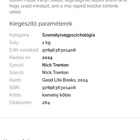
hogy urald mindazt, ami a mai naptól kezdve történik
veled.
Kiegészítő paraméterek
Kategória
:
Személyiségpszichológia
Súly
:
1 kg
EAN vonalkód
:
9789636301408
Kiadási év
:
2024
Szerző
:
Nick Trenton
Szerző
:
Nick Trenton
Kiadó
:
Good Life Books, 2024
ISBN
:
9789636301408
Kötés
:
kemény kötés
Oldalszám
:
264
L
á
b