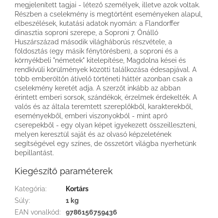
megjelenített tagjai - létező személyek, illetve azok voltak.
Részben a cselekmény is megtörtént eseményeken alapul,
elbeszélések, kutatási adatok nyomán: a ­Flandorffer
dinasztia soproni szerepe, a Soproni 7. Önálló
Huszárszázad második világháborús részvétele, a
földosztás (egy másik fénytörésben), a soproni és a
környékbeli "németek" kitelepítése, Magdolna kései és
rendkívüli körülmények közötti találkozása édesapjával. A
több emberöltőn átívelő történeti háttér azonban csak a
cselekmény keretét adja. A szerzőt inkább az abban
érintett emberi sorsok, szándékok, érzelmek érdekelték. A
valós és az általa teremtett szereplőkből, karakterekből,
eseményekből, emberi viszonyokból - mint apró
cserepekből - egy olyan képet igyekezett összeilleszteni,
melyen keresztül saját és az olvasó képzeletének
segítségével egy színes, de összetört világba nyerhetünk
bepillantást.
Kiegészítő paraméterek
Kategória
:
Kortárs
Súly
:
1 kg
EAN vonalkód
:
9786156759436