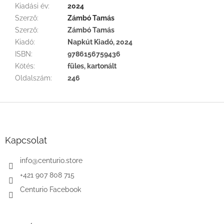
Kiadási év
:
2024
Szerző
:
Zámbó Tamás
Szerző
:
Zámbó Tamás
Kiadó
:
Napkút Kiadó, 2024
ISBN
:
9786156759436
Kötés
:
füles, kartonált
Oldalszám
:
246
L
á
b
l
Kapcsolat
é
c
info
@
centurio.store
+421 907 808 715
Centurio Facebook