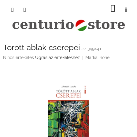
Ugrás
KOSÁ
a
fő
tartalomhoz
Törött ablak cserepei
22-349441
A
Nincs értékelés
Ugrás az értékeléshez
Márka:
none
termék
átlagos
értékelése
5-
ből
0,0
csillag.