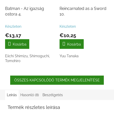
Batman - Az igazság
Reincarnated as a Sword
ostora 4.
10.
Készleten
Készleten
€13,17
€10,25
Kosárba
Kosárba
Eiichi Shimizu, Shimoguchi,
Yuu Tanaka
Tomohiro
ÖSSZES KAPCSOLÓDÓ TERMÉK MEGJELENÍTÉSE
Leírás
Hasonló (8)
Beszélgetés
Termék részletes leírása