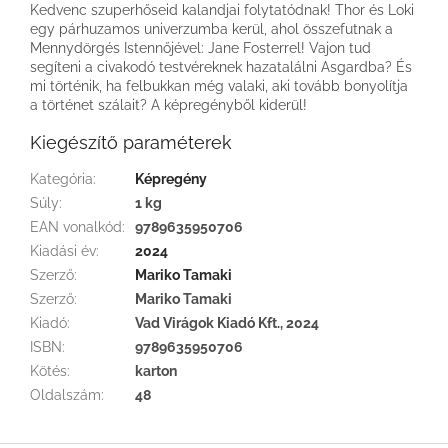
Kedvenc szuperhőseid kalandjai folytatódnak! Thor és Loki
egy párhuzamos univerzumba kerül, ahol összefutnak a
Mennydörgés Istennőjével: Jane Fosterrel! Vajon tud
segíteni a civakodó testvéreknek hazatalálni Asgardba? És
mi történik, ha felbukkan még valaki, aki tovább bonyolítja
a történet szálait? A képregényből kiderül!
Kiegészítő paraméterek
Kategória
:
Képregény
Súly
:
1 kg
EAN vonalkód
:
9789635950706
Kiadási év
:
2024
Szerző
:
Mariko Tamaki
Szerző
:
Mariko Tamaki
Kiadó
:
Vad Virágok Kiadó Kft., 2024
ISBN
:
9789635950706
Kötés
:
karton
Oldalszám
:
48