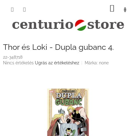
Ugrás
KOSÁ
a
fő
tartalomhoz
Thor és Loki - Dupla gubanc 4.
22-348718
A
Nincs értékelés
Ugrás az értékeléshez
Márka:
none
termék
átlagos
értékelése
5-
ből
0,0
csillag.