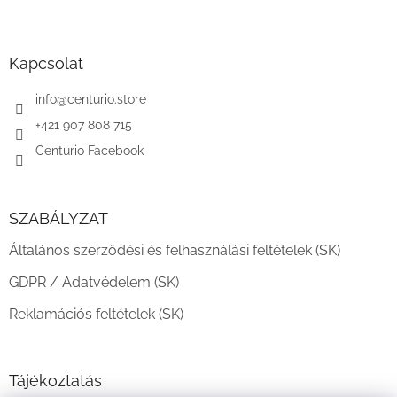
L
á
b
l
Kapcsolat
é
c
info
@
centurio.store
+421 907 808 715
Centurio Facebook
SZABÁLYZAT
Általános szerződési és felhasználási feltételek (SK)
GDPR / Adatvédelem (SK)
Reklamációs feltételek (SK)
Tájékoztatás