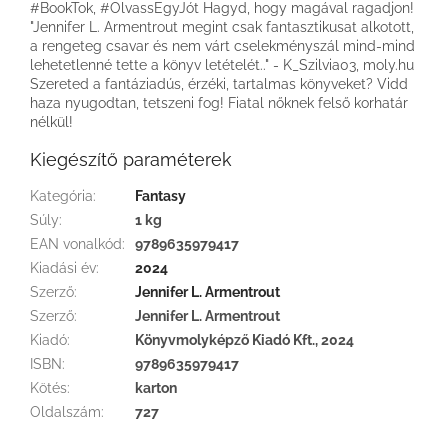
#BookTok, #OlvassEgyJót Hagyd, hogy magával ragadjon!
"Jennifer L. Armentrout megint csak fantasztikusat alkotott,
a rengeteg csavar és nem várt cselekményszál mind-mind
lehetetlenné tette a könyv letételét.." - K_Szilvia03, moly.hu
Szereted a fantáziadús, érzéki, tartalmas könyveket? Vidd
haza nyugodtan, tetszeni fog! Fiatal nőknek felső korhatár
nélkül!
Kiegészítő paraméterek
Kategória
:
Fantasy
Súly
:
1 kg
EAN vonalkód
:
9789635979417
Kiadási év
:
2024
Szerző
:
Jennifer L. Armentrout
Szerző
:
Jennifer L. Armentrout
Kiadó
:
Könyvmolyképző Kiadó Kft., 2024
ISBN
:
9789635979417
Kötés
:
karton
Oldalszám
:
727