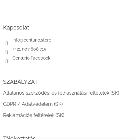
L
á
b
l
Kapcsolat
é
c
info
@
centurio.store
+421 907 808 715
Centurio Facebook
SZABÁLYZAT
Általános szerződési és felhasználási feltételek (SK)
GDPR / Adatvédelem (SK)
Reklamációs feltételek (SK)
Tájékoztatás