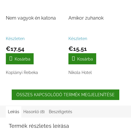
Nem vagyok én katona
Amikor zuhanok
Készleten
Készleten
€17,54
€15,51
Kosárba
Kosárba
Koplányi Rebeka
Nikola Hotel
ÖSSZES KAPCSOLÓDÓ TERMÉK MEGJELENÍTÉSE
Leírás
Hasonló (8)
Beszélgetés
Termék részletes leírása