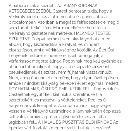
A háború csak a kezdet... AZ ARANYKORONÁK
KÉTSÉGBEESÉSÉBŐL Casteel pontosan tudja, hogy a
Vérkirálynőnél nincs alattomosabb és gonoszabb a
birodalomban. Azonban a megrázó felfedezésekre még ő
sem tudott felkészülni. Már-már elképzelhetetlen a
Vérkirálynő gaztetteinek mértéke. HALANDÓ TESTBE
SZÜLETVE Poppyt semmit sem akadályozhatja meg
abban, hogy kiszabadítsa a királyát, és mindent
elpusztítson, ami a Vérkirálysághoz kötődik. Az Élet Ősi
Lényének testőrei minden erejükkel támogatják, a
vérfarkasok mögötte állnak. Poppynak meg kell győznie az
atlantiai tábornokokat, hogy az ő elképzelései szerint
cselekedjenek, és ezúttal nem fújhatnak visszavonulót.
Nem, amíg őbenne él a remény, hogy olyan jövőt építsen,
amiben mindkét királyság békében élhet egymás mellett.
EGY HATALMAS, ŐSI ERŐ EMELKEDIK FEL... Poppynak és
Casteelnek együtt kell kiállniuk a szerelmükért, a
szeretteikért, és megóvni a védteleneket. Régi és új
hagyományok közepette. Azonban ahhoz, hogy véget
vessen a Vérkirálynő üzelmeinek, a lánynak talán épp azzá
kell válnia, amivé a prófécia jövendölte, és amitől a
legjobban fél... A HALÁL ÉS PUSZTÍTÁS ELŐHÍRNÖKE Az
epedve várt folytatás megérkezett. TikTok-szenzáció!