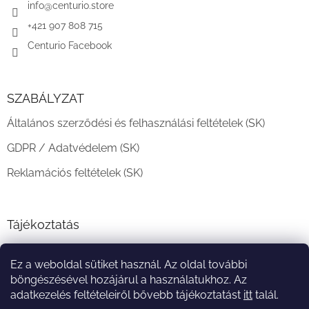
c
info
@
centurio.store
+421 907 808 715
Centurio Facebook
SZABÁLYZAT
Általános szerződési és felhasználási feltételek (SK)
GDPR / Adatvédelem (SK)
Reklamációs feltételek (SK)
Tájékoztatás
Teljesítési határidő és szállítási feltételek
Ez a weboldal sütiket használ. Az oldal további
A vásárlás menete
böngészésével hozájárul a használatukhoz. Az
adatkezelés feltételeiről bővebb tájékoztatást
itt
talál.