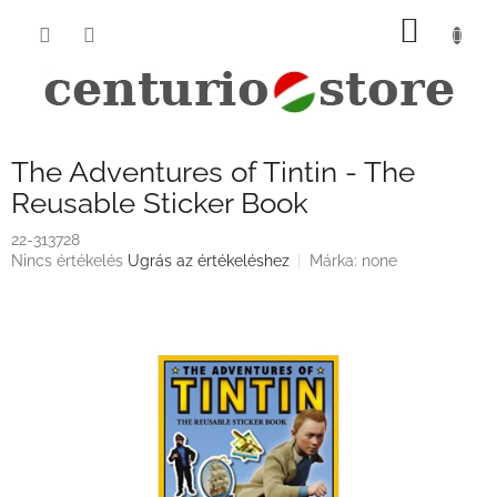
Ugrás
KOSÁ
a
fő
tartalomhoz
The Adventures of Tintin - The
Reusable Sticker Book
22-313728
A
Nincs értékelés
Ugrás az értékeléshez
Márka:
none
termék
átlagos
értékelése
5-
ből
0,0
csillag.