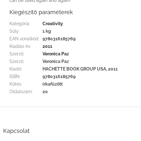
can be used again and again!
Kiegészítő paraméterek
Kategória
:
Creativity
Súly
:
1 kg
EAN vonalkód
:
9780316185769
Kiadási év
:
2011
Szerző
:
Veronica Paz
Szerző
:
Veronica Paz
Kiadó
:
HACHETTE BOOK GROUP USA, 2011
ISBN
:
9780316185769
Kötés
:
irkafűzött
Oldalszám
:
20
L
á
b
l
Kapcsolat
é