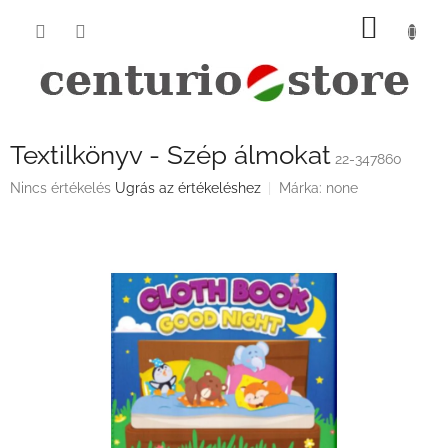
Ugrás
KOSÁ
a
fő
tartalomhoz
Textilkönyv - Szép álmokat
22-347860
A
Nincs értékelés
Ugrás az értékeléshez
Márka:
none
termék
átlagos
értékelése
5-
ből
0,0
csillag.