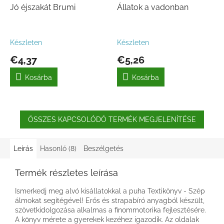
Jó éjszakát Brumi
Állatok a vadonban
Készleten
Készleten
€4,37
€5,26
Kosárba
Kosárba
ÖSSZES KAPCSOLÓDÓ TERMÉK MEGJELENÍTÉSE
Leírás
Hasonló (8)
Beszélgetés
Termék részletes leírása
Ismerkedj meg alvó kisállatokkal a puha Textikönyv - Szép
álmokat segítégével! Erős és strapabíró anyagból készült,
szövetkidolgozása alkalmas a finommotorika fejlesztésére.
A könyv mérete a gyerekek kezéhez igazodik. Az oldalak