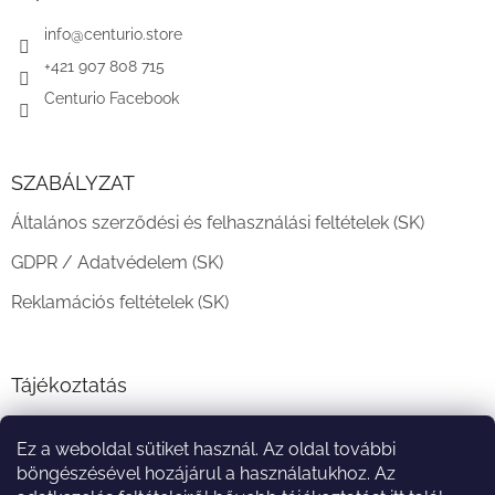
é
c
info
@
centurio.store
+421 907 808 715
Centurio Facebook
SZABÁLYZAT
Általános szerződési és felhasználási feltételek (SK)
GDPR / Adatvédelem (SK)
Reklamációs feltételek (SK)
Tájékoztatás
Teljesítési határidő és szállítási feltételek
Ez a weboldal sütiket használ. Az oldal további
A vásárlás menete
böngészésével hozájárul a használatukhoz. Az