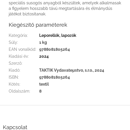
speciális susogós anyagból készültek, amelyek alkalmasak
a figyelem hosszabb távú megtartására és élmánydús
játékot biztosítanak.
Kiegészítő paraméterek
Kategória
:
Leporellók, lapozók
Súly
:
1 kg
EAN vonalkód
:
9788081805264
Kiadási év
:
2024
Szerző
:
Kiadó
:
TAKTIK Vydavateµstvo, s.r.o., 2024
ISBN
:
9788081805264
Kötés
:
textil
Oldalszám
:
8
L
á
b
l
Kapcsolat