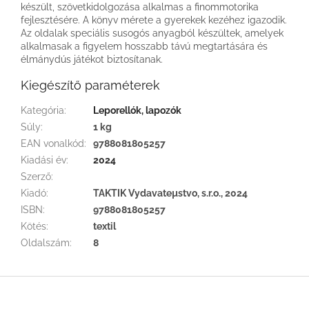
készült, szövetkidolgozása alkalmas a finommotorika
fejlesztésére. A könyv mérete a gyerekek kezéhez igazodik.
Az oldalak speciális susogós anyagból készültek, amelyek
alkalmasak a figyelem hosszabb távú megtartására és
élmánydús játékot biztosítanak.
Kiegészítő paraméterek
Kategória
:
Leporellók, lapozók
Súly
:
1 kg
EAN vonalkód
:
9788081805257
Kiadási év
:
2024
Szerző
:
Kiadó
:
TAKTIK Vydavateµstvo, s.r.o., 2024
ISBN
:
9788081805257
Kötés
:
textil
Oldalszám
:
8
L
á