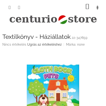
Ugrás
KOSÁ
a
fő
tartalomhoz
Textilkönyv - Háziállatok
22-347859
A
Nincs értékelés
Ugrás az értékeléshez
Márka:
none
termék
átlagos
értékelése
5-
ből
0,0
csillag.