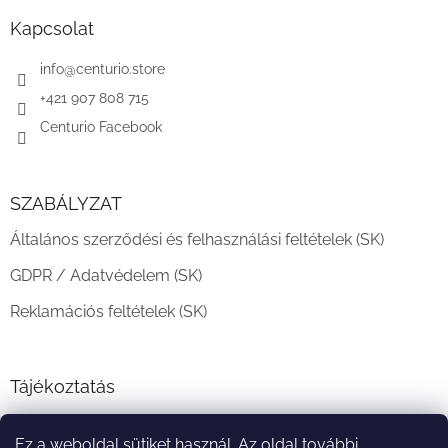
b
l
Kapcsolat
é
c
info
@
centurio.store
+421 907 808 715
Centurio Facebook
SZABÁLYZAT
Általános szerződési és felhasználási feltételek (SK)
GDPR / Adatvédelem (SK)
Reklamációs feltételek (SK)
Tájékoztatás
Teljesítési határidő és szállítási feltételek
Ez a weboldal sütiket használ. Az oldal további