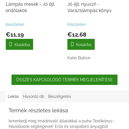
Lámpás mesék - Jó éjt,
Jó éjt, nyuszi! -
erdőlakók
Varázslámpás könyv
Készleten
Készleten
€11,19
€12,68
Kosárba
Kosárba
Katie Button
ÖSSZES KAPCSOLÓDÓ TERMÉK MEGJELENÍTÉSE
Leírás
Hasonló (8)
Beszélgetés
Termék részletes leírása
Ismerkedj meg imádnivaló állatokkal a puha Textikönyv -
Háziállatok segítégével! Erős és strapabíró anyagból