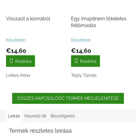
Visszaút a kómából
Egy (majd)nem tökéletes
feltámadás
Készleten
Készleten
€14,60
€14,60
Kosárba
Kosárba
Lelkes Anna
Teply Tamás
ÖSSZES KAPCSOLÓDÓ TERMÉK MEGJELENÍTÉSE
Leírás
Hasonló (8)
Beszélgetés
Termék részletes leírása