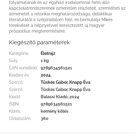
folyamatának és az egyházi irodalommal fenn-álló
kapcsolatrendszerének ismeretlen részleteit, szemlélteti az
átmenetet a retorikai meghatározottságú, didaktikus
literatúrától a szépirodalom felé, és bemutatja Mikes
törekvését a népnyelvvel keresztezett új magyar
prózastílus megteremtésére.
Kiegészítő paraméterek
Kategória
:
Életrajz
Súly
:
1 kg
EAN vonalkód
:
9789634561521
Kiadási év
:
2024
Szerző
:
Tüskés Gábor, Knapp Éva
Szerző
:
Tüskés Gábor, Knapp Éva
Kiadó
:
Balassi Kiadó, 2024
ISBN
:
9789634561521
Kötés
:
kemény kötés
Oldalszám
:
360