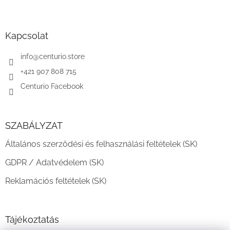
L
á
b
l
Kapcsolat
é
c
info
@
centurio.store
+421 907 808 715
Centurio Facebook
SZABÁLYZAT
Általános szerződési és felhasználási feltételek (SK)
GDPR / Adatvédelem (SK)
Reklamációs feltételek (SK)
Tájékoztatás