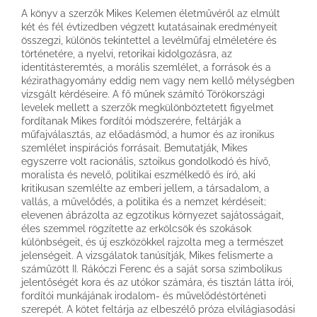
A könyv a szerzők Mikes Kelemen életművéről az elmúlt
két és fél évtizedben végzett kutatásainak eredményeit
összegzi, különös tekintettel a levélműfaj elméletére és
történetére, a nyelvi, retorikai kidolgozásra, az
identitásteremtés, a morális szemlélet, a források és a
kézirathagyomány eddig nem vagy nem kellő mélységben
vizsgált kérdéseire. A fő műnek számító Törökországi
levelek mellett a szerzők megkülönböztetett figyelmet
fordítanak Mikes fordítói módszerére, feltárják a
műfajválasztás, az előadásmód, a humor és az ironikus
szemlélet inspirációs forrásait. Bemutatják, Mikes
egyszerre volt racionális, sztoikus gondolkodó és hívő,
moralista és nevelő, politikai eszmélkedő és író, aki
kritikusan szemlélte az emberi jellem, a társadalom, a
vallás, a művelődés, a politika és a nemzet kérdéseit;
elevenen ábrázolta az egzotikus környezet sajátosságait,
éles szemmel rögzítette az erkölcsök és szokások
különbségeit, és új eszközökkel rajzolta meg a természet
jelenségeit. A vizsgálatok tanúsítják, Mikes felismerte a
száműzött II. Rákóczi Ferenc és a saját sorsa szimbolikus
jelentőségét kora és az utókor számára, és tisztán látta írói,
fordítói munkájának irodalom- és művelődéstörténeti
szerepét. A kötet feltárja az elbeszélő próza elvilágiasodási