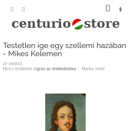
Ugrás
KOSÁ
a
fő
tartalomhoz
Testetlen ige egy szellemi hazában
- Mikes Kelemen
22-349243
A
Nincs értékelés
Ugrás az értékeléshez
Márka:
none
termék
átlagos
értékelése
5-
ből
0,0
csillag.