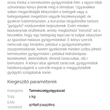
orvos fordul a természetes gyógymódok felé, s egyre több
színvonalas könyv jelenik meg e témában. Ugyanakkor
sokan megpróbálják kihasználni a betegek vagy a
betegségeket megelőzni vágyók hiszékenységét, és
gyakran tudománytalan, a kuruzslás tárgykörébe tartozó
"gyógyító" módszereket terjesztenek. Ezért minden
kiadványnak örülhetünk, amely megbízható "iránytűt" ad a
kezünkbe, hogy egy betegség kapcsán ki tudjuk választani
az igazoltan hatásos gyógymódokat. E könyv szerzői
nemcsak egy területre, például a gyógynövényekre
összpontosítanak, hanem igyekeznek minden szóba jöhető
természetes gyógymódot ( például hidroterápiás
kezeléseket, életmódbeli, étrendi tanácsokat, stb.)
bemutatni. A könyv által ajánlott tanácsok, gyógymódok
hatékonyságáról a szerzők maguk is meggyőződtek
gyógyító szolgálatuk során.
Kiegészítő paraméterek
Kategória
:
Természetgyógyászat
Súly
:
1 kg
EAN
9789637493805
vonalkód
: