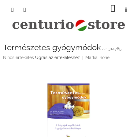
Ugrás
KOSÁ
a
fő
tartalomhoz
Természetes gyógymódok
22-314785
A
Nincs értékelés
Ugrás az értékeléshez
Márka:
none
termék
átlagos
értékelése
5-
ből
0,0
csillag.