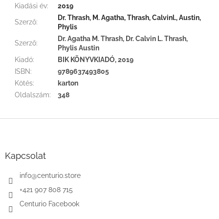
Kiadási év
:
2019
Dr. Thrash, M. Agatha, Thrash, Calvinl., Austin,
Szerző
:
Phylis
Dr. Agatha M. Thrash, Dr. Calvin L. Thrash,
Szerző
:
Phylis Austin
Kiadó
:
BIK KÖNYVKIADÓ, 2019
ISBN
:
9789637493805
Kötés
:
karton
Oldalszám
:
348
L
á
b
l
Kapcsolat
é
c
info
@
centurio.store
+421 907 808 715
Centurio Facebook