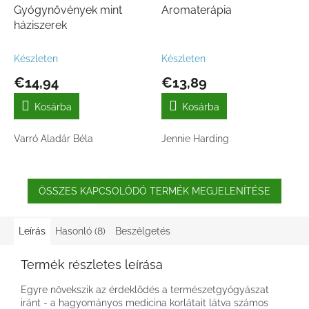
Gyógynövények mint
Aromaterápia
háziszerek
Készleten
Készleten
€14,94
€13,89
Kosárba
Kosárba
Varró Aladár Béla
Jennie Harding
ÖSSZES KAPCSOLÓDÓ TERMÉK MEGJELENÍTÉSE
Leírás
Hasonló (8)
Beszélgetés
Termék részletes leírása
Egyre növekszik az érdeklődés a természetgyógyászat
iránt - a hagyományos medicina korlátait látva számos