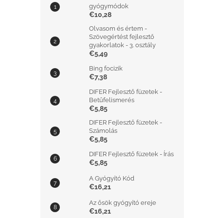
gyógymódok
€10,28
Olvasom és értem -
Szövegértést fejlesztő
gyakorlatok - 3. osztály
€5,49
Bing focizik
€7,38
DIFER Fejlesztő füzetek -
Betűfelismerés
€5,85
DIFER Fejlesztő füzetek -
Számolás
€5,85
DIFER Fejlesztő füzetek - Írás
€5,85
A Gyógyító Kód
€16,21
Az ősök gyógyító ereje
€16,21