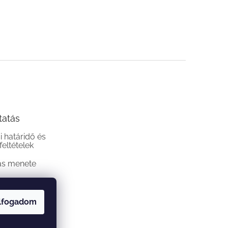
tatás
si határidő és
 feltételek
ás menete
lfogadom