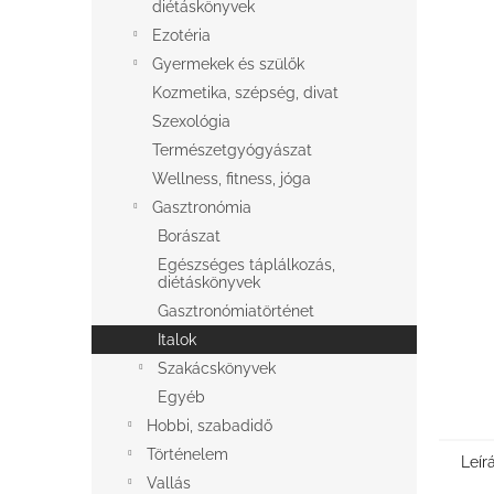
l
diétáskönyvek
Ezotéria
Gyermekek és szülők
Kozmetika, szépség, divat
Szexológia
Természetgyógyászat
Wellness, fitness, jóga
Gasztronómia
Borászat
Egészséges táplálkozás,
diétáskönyvek
Gasztronómiatörténet
Italok
Szakácskönyvek
Egyéb
Hobbi, szabadidő
Történelem
Leír
Vallás