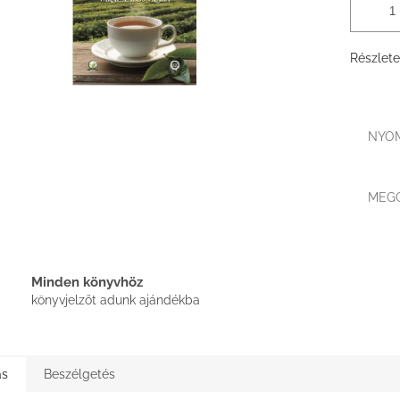
Részlete
NYO
MEG
Minden könyvhöz
könyvjelzőt adunk ajándékba
ás
Beszélgetés