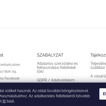
at
SZABÁLYZAT
Tájékoz
Általános szerződési és
Teljesíté
centurio.store
felhasználási feltételek
szállítási
(SK)
907 808 715
A vásárl
rio Facebook
GDPR / Adatvédelem
(SK)
al sütiket használ. Az oldal további böngészésével
Reklamációs feltételek
E
 használatukhoz. Az adatkezelés feltételeiről bővebb
(SK)
st
itt
talál.