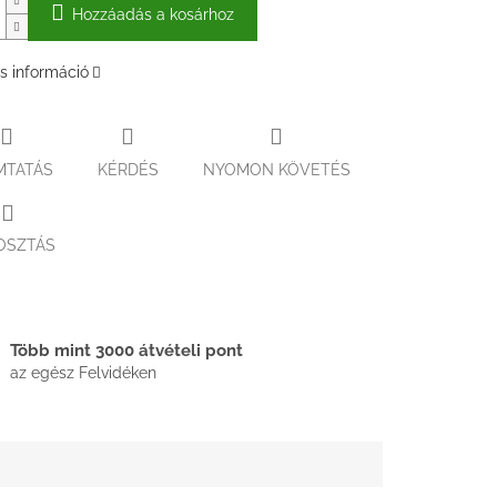
Hozzáadás a kosárhoz
s információ
MTATÁS
KÉRDÉS
NYOMON KÖVETÉS
OSZTÁS
Több mint 3000 átvételi pont
az egész Felvidéken