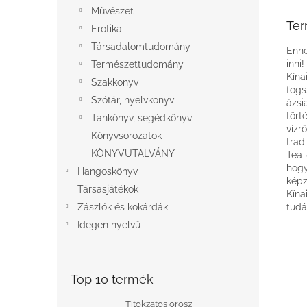
Művészet
Ter
Erotika
Társadalomtudomány
Enne
inni
Természettudomány
Kína
Szakkönyv
fogs
Szótár, nyelvkönyv
ázsi
tört
Tankönyv, segédkönyv
vízr
Könyvsorozatok
trad
KÖNYVUTALVÁNY
Tea 
hogy
Hangoskönyv
képz
Társasjátékok
Kína
Zászlók és kokárdák
tudá
Idegen nyelvű
Top 10 termék
Titokzatos orosz