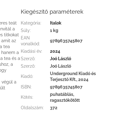
Kiegészítő paraméterek
eres teát
Kategória
:
Italok
nvitál a
Súly
:
1 kg
s titkokat
EAN
 amit az
9789635745807
vonalkód
:
a tea
Kiadási év
:
2024
t, hanem a
 a tea és a
Szerző
:
Joó László
shoz, a
Szerző
:
Joó László
hogy
Underground Kiadó és
Kiadó
:
Terjesztő Kft., 2024
 végül a
ISBN
:
9789635745807
űlt
puhatáblás,
Kötés
:
ragasztókötött
Oldalszám
:
372