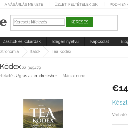
A VÁSÁRLÁS MENETE
ÜZLETI FELTÉTELEK (SK)
PODMIEN
KERESÉS
Zászlók és kokárdák
Idegen nyelvű
Kapcsolat
Blo
ztronómia
Italok
Tea Kódex
 Kódex
22-349479
rtékelés
Ugrás az értékeléshez
Márka:
none
€14
ése
Egységá
Készl
Várható 