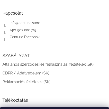
á
b
l
Kapcsolat
é
c
info
@
centurio.store
+421 907 808 715
Centurio Facebook
SZABÁLYZAT
Általános szerződési és felhasználási feltételek (SK)
GDPR / Adatvédelem (SK)
Reklamációs feltételek (SK)
Tájékoztatás
Teljesítési határidő és szállítási feltételek