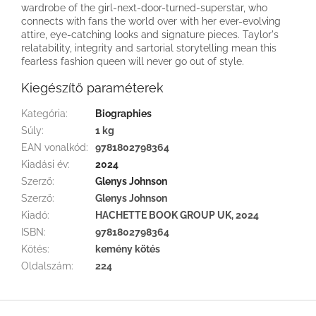
wardrobe of the girl-next-door-turned-superstar, who
connects with fans the world over with her ever-evolving
attire, eye-catching looks and signature pieces. Taylor's
relatability, integrity and sartorial storytelling mean this
fearless fashion queen will never go out of style.
Kiegészítő paraméterek
Kategória
:
Biographies
Súly
:
1 kg
EAN vonalkód
:
9781802798364
Kiadási év
:
2024
Szerző
:
Glenys Johnson
Szerző
:
Glenys Johnson
Kiadó
:
HACHETTE BOOK GROUP UK, 2024
ISBN
:
9781802798364
Kötés
:
kemény kötés
Oldalszám
:
224
L