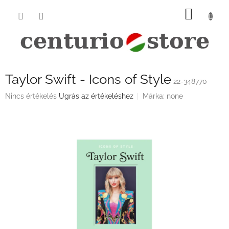
Ugrás
KOSÁ
a
fő
tartalomhoz
Taylor Swift - Icons of Style
22-348770
A
Nincs értékelés
Ugrás az értékeléshez
Márka:
none
termék
átlagos
értékelése
5-
ből
0,0
csillag.