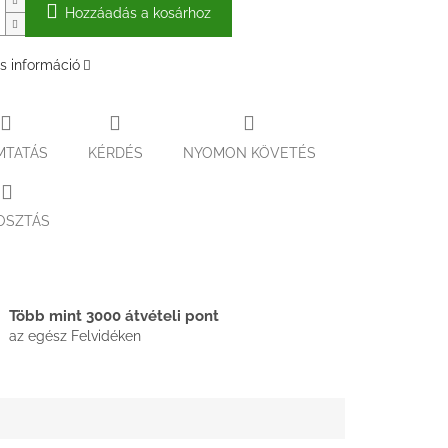
Hozzáadás a kosárhoz
s információ
MTATÁS
KÉRDÉS
NYOMON KÖVETÉS
OSZTÁS
Több mint 3000 átvételi pont
az egész Felvidéken