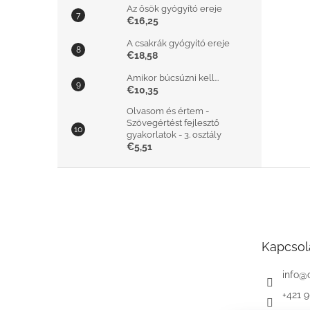
Az ősök gyógyító ereje
€16,25
A csakrák gyógyító ereje
€18,58
Amikor búcsúzni kell...
€10,35
Olvasom és értem -
Szövegértést fejlesztő
gyakorlatok - 3. osztály
€5,51
L
á
b
l
é
Kapcsol
c
info
@
+421 