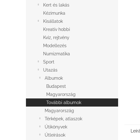
l
Kert és lakás
Kézimunka
Kisállatok
Kreatív hobbi
Kvíz, rejtvény
Modellezés
Numizmatika
Sport
Utazás
Albumok
Budapest
Magyarország
További albumok
Magyarország
Térképek, atlaszok
Útikönyvek
Leír
Útleírások