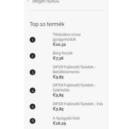
Idegen nyelvű
Top 10 termék
Titokzatos orosz
gyógymódok
€10,32
Bing focizik
€7,38
DIFER Fejlesztő füzetek -
Betűfelismerés
€5,85
DIFER Fejlesztő füzetek -
Számolás
€5,85
DIFER Fejlesztő füzetek - Írás
€5,85
A Gyógyító Kód
€16,25