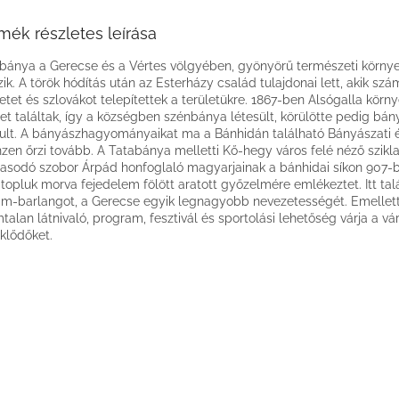
mék részletes leírása
bánya a Gerecse és a Vértes völgyében, gyönyörű természeti körny
zik. A török hódítás után az Esterházy család tulajdonai lett, akik sz
tet és szlovákot telepítettek a területükre. 1867-ben Alsógalla körn
et találtak, így a községben szénbánya létesült, körülötte pedig bán
ult. A bányászhagyományaikat ma a Bánhidán található Bányászati é
zen őrzi tovább. A Tatabánya melletti Kő-hegy város felé néző szik
sodó szobor Árpád honfoglaló magyarjainak a bánhidai síkon 907-
topluk morva fejedelem fölött aratott győzelmére emlékeztet. Itt talá
im-barlangot, a Gerecse egyik legnagyobb nevezetességét. Emellet
talan látnivaló, program, fesztivál és sportolási lehetőség várja a vár
klődőket.