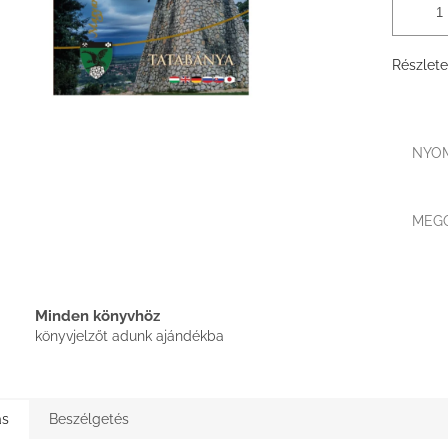
Részlete
NYO
MEG
Minden könyvhöz
könyvjelzőt adunk ajándékba
ás
Beszélgetés