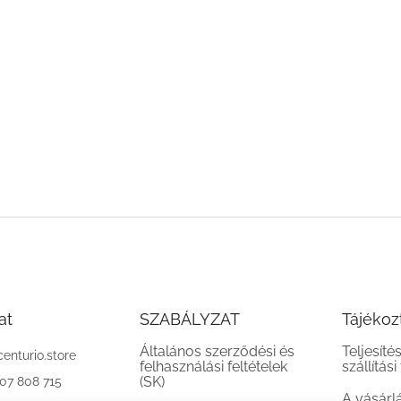
at
SZABÁLYZAT
Tájékoz
Általános szerződési és
Teljesíté
centurio.store
felhasználási feltételek
szállítási
(SK)
907 808 715
A vásárl