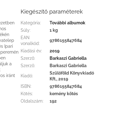
Kiegészítő paraméterek
ezetben
Kategória
:
További albumok
ámos
Súly
:
1 kg
yékén
EAN
yatelep
9786155847684
vonalkód
:
s Ipari
Kiadási év
:
2019
laperemén
ben
Szerző
:
Barkaszi Gabriella
ljuk a
Szerző
:
Barkaszi Gabriella
t
Szülőföld Könyvkiadó
os iránt
Kiadó
:
Kft., 2019
ISBN
:
9786155847684
Kötés
:
kemény kötés
Oldalszám
:
192