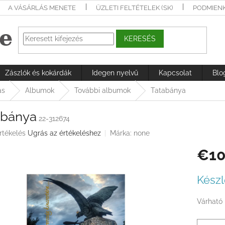
A VÁSÁRLÁS MENETE
ÜZLETI FELTÉTELEK (SK)
PODMIEN
KERESÉS
Zászlók és kokárdák
Idegen nyelvű
Kapcsolat
Blo
ás
Albumok
További albumok
Tatabánya
abánya
22-312674
rtékelés
Ugrás az értékeléshez
Márka:
none
€10
ése
Egységá
Készl
Várható 