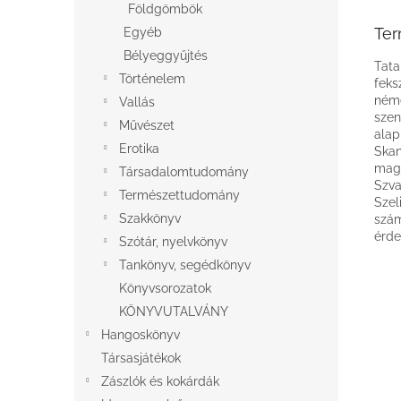
Földgömbök
Ter
Egyéb
Bélyeggyűjtés
Tata
Történelem
feks
néme
Vallás
szen
Művészet
alap
Erotika
Skan
maga
Társadalomtudomány
Szva
Természettudomány
Szel
Szakkönyv
szám
érde
Szótár, nyelvkönyv
Tankönyv, segédkönyv
Könyvsorozatok
KÖNYVUTALVÁNY
Hangoskönyv
Társasjátékok
Zászlók és kokárdák