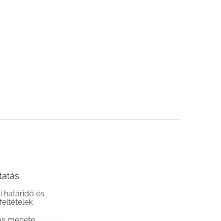
tatás
si határidő és
 feltételek
ás menete