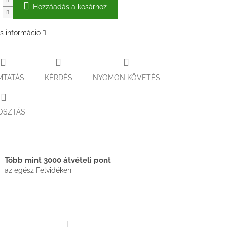
Hozzáadás a kosárhoz
s információ
MTATÁS
KÉRDÉS
NYOMON KÖVETÉS
OSZTÁS
Több mint 3000 átvételi pont
az egész Felvidéken