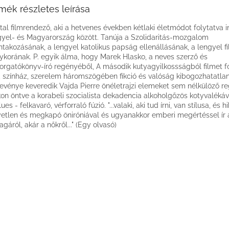
mék részletes leírása
iatal filmrendező, aki a hetvenes években kétlaki életmódot folytatva i
yel- és Magyarország között. Tanúja a Szolidaritás-mozgalom
ntakozásának, a lengyel katolikus papság ellenállásának, a lengyel f
ykorának. P. egyik álma, hogy Marek Hlasko, a neves szerző és
forgatókönyv-író regényéből, A második kutyagyilkossságból filmet f
, színház, szerelem háromszögében fikció és valóság kibogozhatatla
evénye keveredik Vajda Pierre önéletrajzi elemeket sem nélkülöző r
on öntve a korabeli szocialista dekadencia alkoholgőzös kotyvalékáv
ues - felkavaró, vérforraló fúzió. "...valaki, aki tud írni, van stílusa, és 
etlen és megkapó öniróniával és ugyanakkor emberi megértéssel ír 
gáról, akár a nőkről..." (Egy olvasó)