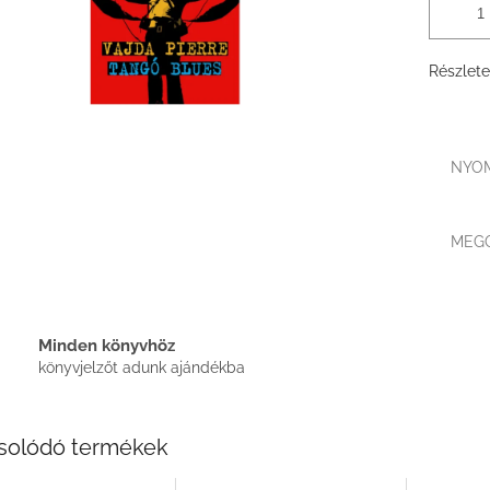
Részlete
NYO
MEG
Minden könyvhöz
könyvjelzőt adunk ajándékba
solódó termékek