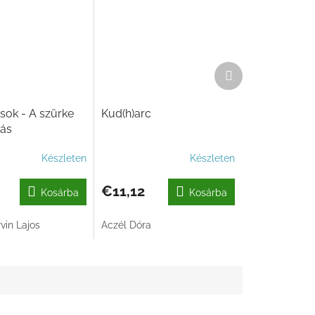
Következő
termék
ok - A szürke
Kud(h)arc
ás
Készleten
Készleten
€11,12
Kosárba
Kosárba
vin Lajos
Aczél Dóra