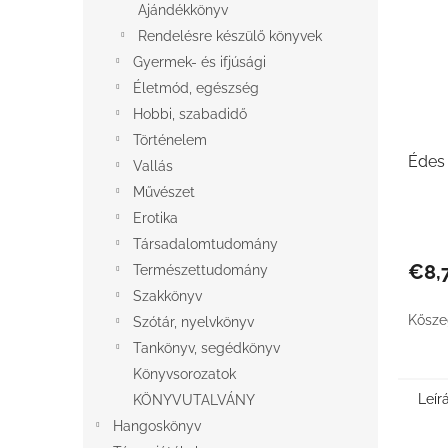
Ajándékkönyv
Rendelésre készülő könyvek
Gyermek- és ifjúsági
Életmód, egészség
Hobbi, szabadidő
Történelem
Édes
Vallás
Művészet
Erotika
Társadalomtudomány
€8,
Természettudomány
Szakkönyv
Kősze
Szótár, nyelvkönyv
Tankönyv, segédkönyv
Könyvsorozatok
Leír
KÖNYVUTALVÁNY
Hangoskönyv