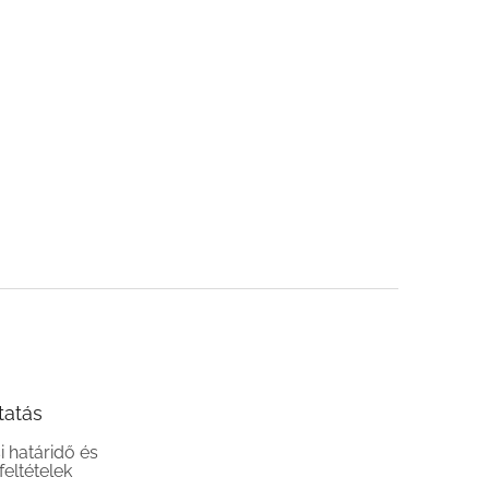
tatás
si határidő és
 feltételek