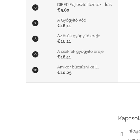
DIFER Fejlesztő füzetek - Írás
€5,80
A Gyógyító Kód
€16,11
Az ősök gyógyító ereje
€16,11
A csakrák gyógyító ereje
€18,41
Amikor búcsúzni kell...
€10,25
L
á
b
l
é
Kapcsol
c
info
@