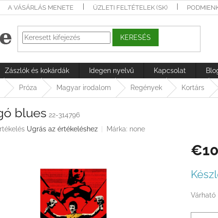
A VÁSÁRLÁS MENETE
ÜZLETI FELTÉTELEK (SK)
PODMIEN
KERESÉS
Zászlók és kokárdák
Idegen nyelvű
Kapcsolat
Blo
Próza
Magyar irodalom
Regények
Kortárs
gó blues
22-314796
rtékelés
Ugrás az értékeléshez
Márka:
none
€10
ése
Egységá
Készl
Várható 