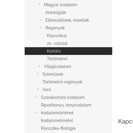
l
Magyar irodalom
Antológiák
Elbeszélések, novellák
Regények
Klasszikus
20. század
Kortárs
Történelmi
Világirodalom
Színművek
Történelmi regények
Vers
Szórakoztató irodalom
Riportkönyv, tényirodalom
Irodalomtörténet
Kapc
Irodalomelmélet
Klasszika-filológia