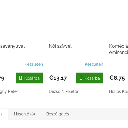
 savanyúval
Női szívvel
Komédiás
eminenci
Készleten
Készleten
79
€13,17
€8,75
Kosárba
Kosárba
ghy Péter
Dezső Nikoletta
Hollós Kor
ás
Hasonló (8)
Beszélgetés