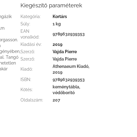
Kiegészítő paraméterek
ngázik
Kategória
:
Kortárs
Súly
:
1 kg
ilm
EAN
9789632939353
vonalkód
:
orgasson.
Kiadási év
:
2019
n
egényében,
Szerző
:
Vajda Pierre
al. Tangó
Szerző
:
Vajda Pierre
hihetetlen
Athenaeum Kiadó,
akár
Kiadó
:
2019
ISBN
:
9789632939353
keménytábla,
Kötés
:
védőborító
Oldalszám
:
207