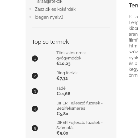
Társasjátékok
Ter
Zászlók és kokárdák
P. f
Idegen nyelvű
Leng
kibo
aran
film
Top 10 termék
Film
szöv
Titokzatos orosz
nyak
gyógymódok
€10,23
és bl
kegy
Bing focizik
önma
€7,32
Tádé
€11,68
DIFER Fejlesztő füzetek -
Betűfelismerés
€5,80
DIFER Fejlesztő füzetek -
Számolás
€5,80