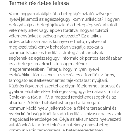
Termék részletes leírása
Vajon hogyan alakítják át a betegtájékoztató szövegek
nyelvi jellemzői az egészségügyi kommunikációt? Hogyan
befolyásolja a betegtájékoztató a betegségekről alkotott
véleményünket vagy éppen fordítva, hogyan tükrözi
véleményünket a szöveg nyelvezete? Ez a laikus
érdeklődők számára is könnyen érthető, nyelvészeti
megközelítésű könyv behatóan vizsgálja azokat a
kommunikációs és fordítási stratégiákat, amelyek
segítenek az egészségügyi információk pontos átadásában
és a betegek érzelmi biztonságérzetének
megteremtésében. Feltárja, hogy milyen nyelvi
eszközökkel törekszenek a szerzők és a fordítók világos,
támogató és ítélkezésmentes tájékoztatást nyújtani.
Különös figyelmet szentel az olyan félelemmel, tabuval és
gyakran előítéletekkel teli egészségügyi témáknak, mint a
Covid-19, a rák, a HIV, a magzati rendellenességek és az
abortusz. A kötet betekintést enged a támogató
kommunikáció nyelvi jellemzőibe, a főként társadalmi és
nyelvi különbségekből fakadó fordítási kihívásokba és azok
megoldási lehetőségeibe. Célja az alkalmazott nyelvészeti
kutatások által a fordítók és a hatékony orvos-beteg
kommunikáció támogatása, a betegelégedettség