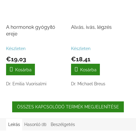
A hormonok gyógyító
Alvás, ivás, légzés
ereje
Készleten
Készleten
€19,03
€18,41
Kosárba
Kosárba
Dr. Emilia Vuorisalmi
Dr. Michael Breus
ÖSSZES KAPCSOLÓDÓ TERMÉK MEGJELENÍTÉSE
Leírás
Hasonló (8)
Beszélgetés