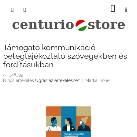
Ugrás
KOSÁ
a
fő
tartalomhoz
Támogató kommunikáció
betegtájékoztató szövegekben és
fordításukban
22-348399
A
Nincs értékelés
Ugrás az értékeléshez
Márka:
none
termék
átlagos
értékelése
5-
ből
0,0
csillag.