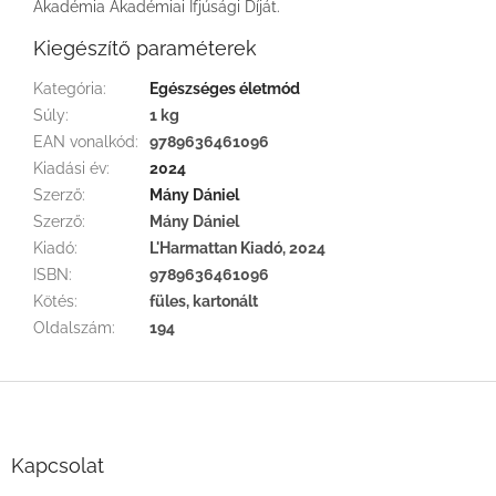
Akadémia Akadémiai Ifjúsági Díját.
Kiegészítő paraméterek
Kategória
:
Egészséges életmód
Súly
:
1 kg
EAN vonalkód
:
9789636461096
Kiadási év
:
2024
Szerző
:
Mány Dániel
Szerző
:
Mány Dániel
Kiadó
:
L'Harmattan Kiadó, 2024
ISBN
:
9789636461096
Kötés
:
füles, kartonált
Oldalszám
:
194
L
á
b
l
Kapcsolat
é