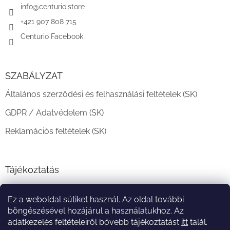
c
info
@
centurio.store
+421 907 808 715
Centurio Facebook
SZABÁLYZAT
Általános szerződési és felhasználási feltételek (SK)
GDPR / Adatvédelem (SK)
Reklamációs feltételek (SK)
Tájékoztatás
Teljesítési határidő és szállítási feltételek
Ez a weboldal sütiket használ. Az oldal további
A vásárlás menete
böngészésével hozájárul a használatukhoz. Az
adatkezelés feltételeiről bővebb tájékoztatást
itt
talál.