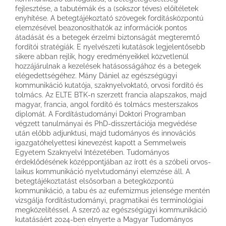
fejlesztése, a tabutémák és a (sokszor téves) előítéletek
enyhítése. A betegtájékoztató szövegek fordításközpontú
elemzésével beazonosíthatók az információk pontos
átadását és a betegek érzelmi biztonságát megteremtő
fordítói stratégiák. E nyelvészeti kutatások legjelentősebb
sikere abban rejlik, hogy eredményeikkel közvetlenül
hozzájárulnak a kezelések hatásosságához és a betegek
elégedettségéhez. Mány Dániel az egészségügyi
kommunikáció kutatója, szaknyelvoktató, orvosi fordító és
tolmács. Az ELTE BTK-n szerzett francia alapszakos, majd
magyar, francia, angol fordító és tolmács mesterszakos
diplomát. A Fordítástudományi Doktori Programban
végzett tanulmányai és PhD-disszertációja megvédése
után előbb adjunktusi, majd tudományos és innovációs
igazgatóhelyettesi kinevezést kapott a Semmelweis
Egyetem Szaknyelvi Intézetében. Tudományos
érdeklődésének középpontjában az írott és a szóbeli orvos-
laikus kommunikáció nyelvtudományi elemzése áll. A
betegtájékoztatást elsősorban a betegközpontú
kommunikáció, a tabu és az eufemizmus jelensége mentén
vizsgálja fordítástudományi, pragmatikai és terminológiai
megközelítéssel. A szerző az egészségügyi kommunikáció
kutatásáért 2024-ben elnyerte a Magyar Tudományos